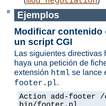
mod_negotiation
Ejemplos
Modificar contenido
un script CGI
Las siguientes directiva
haya una petición de fich
extensión
se lance e
html
.
footer.pl
Action add-footer /
bin/footer.pl