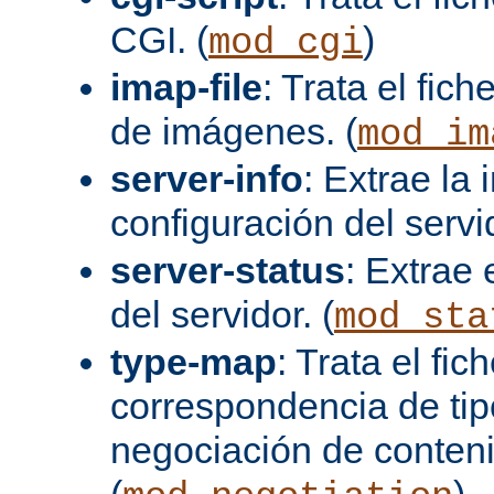
CGI. (
)
mod_cgi
imap-file
: Trata el fi
de imágenes. (
mod_im
server-info
: Extrae la
configuración del servid
server-status
: Extrae 
del servidor. (
mod_sta
type-map
: Trata el fi
correspondencia de tip
negociación de conten
(
)