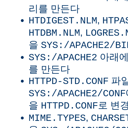
리를 만든다
,
HTDIGEST.NLM
HTPA
,
HTDBM.NLM
LOGRES.
을
SYS:/APACHE2/BI
아래
SYS:/APACHE2
를 만든다
파
HTTPD-STD.CONF
SYS:/APACHE2/CONF
을
로 변
HTTPD.CONF
,
MIME.TYPES
CHARSE