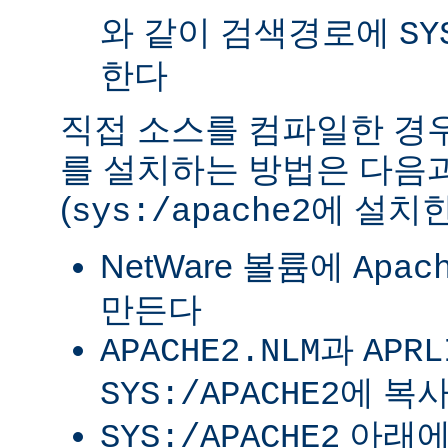
와 같이 검색경로에
SY
한다
직접 소스를 컴파일한 경우 
를 설치하는 방법은 다음
(
에 설치한
sys:/apache2
NetWare 볼륨에
Apac
만든다
과
APACHE2.NLM
APRL
에 복
SYS:/APACHE2
아래
SYS:/APACHE2