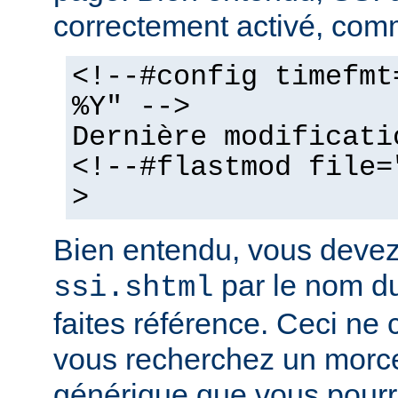
correctement activé, comm
<!--#config timefmt
%Y" -->
Dernière modificati
<!--#flastmod file=
>
Bien entendu, vous deve
par le nom du
ssi.shtml
faites référence. Ceci ne 
vous recherchez un morc
générique que vous pourr