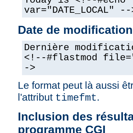
Today is <!--#echo
var="DATE_LOCAL" --
Date de modification
Dernière modificati
<!--#flastmod file=
->
Le format peut là aussi êt
l'attribut
.
timefmt
Inclusion des résult
programme CGI