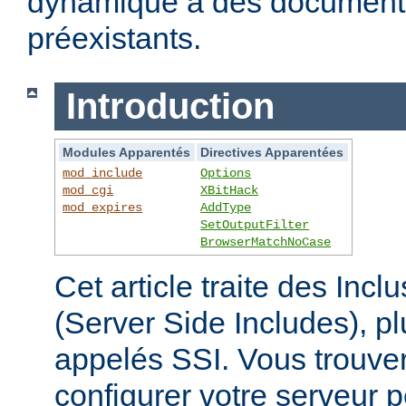
dynamique à des documen
préexistants.
Introduction
Modules Apparentés
Directives Apparentées
mod_include
Options
mod_cgi
XBitHack
mod_expires
AddType
SetOutputFilter
BrowserMatchNoCase
Cet article traite des Inc
(Server Side Includes),
appelés SSI. Vous trouver
configurer votre serveur p