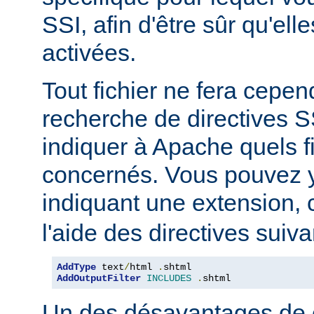
SSI, afin d'être sûr qu'ell
activées.
Tout fichier ne fera cepen
recherche de directives 
indiquer à Apache quels f
concernés. Vous pouvez y
indiquant une extension
l'aide des directives suiva
AddType
 text
/
html 
.
shtml
AddOutputFilter
INCLUDES
.
shtml
Un des désavantages de 