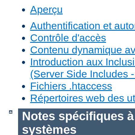
Aperçu
Authentification et auto
Contrôle d'accès
Contenu dynamique a
Introduction aux Inclus
(Server Side Includes -
Fichiers .htaccess
Répertoires web des uti
Notes spécifiques à
systèmes