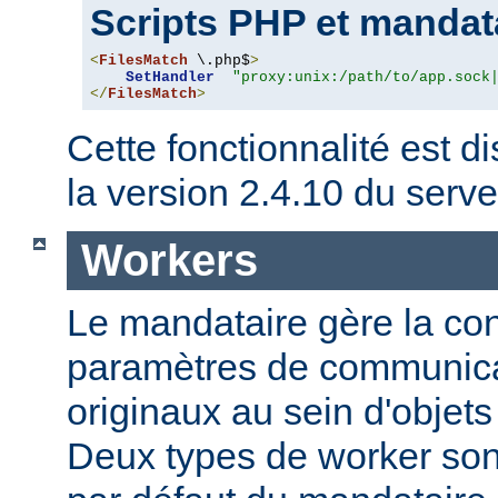
Scripts PHP et mandat
<
FilesMatch
 \.php$
>
SetHandler
"proxy:unix:/path/to/app.sock
</
FilesMatch
>
Cette fonctionnalité est di
la version 2.4.10 du ser
Workers
Le mandataire gère la conf
paramètres de communica
originaux au sein d'obje
Deux types de worker sont