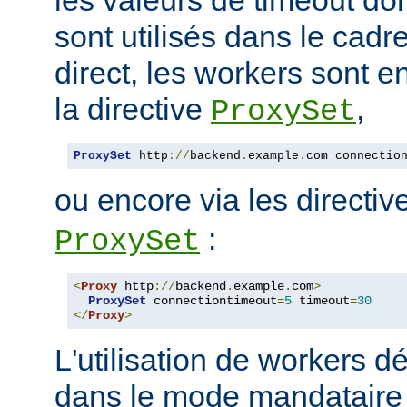
sont utilisés dans le cad
direct, les workers sont e
la directive
,
ProxySet
ProxySet
 http
://
backend
.
example
.
com connectio
ou encore via les directi
:
ProxySet
<
Proxy
 http
://
backend
.
example
.
com
>
ProxySet
 connectiontimeout
=
5
 timeout
=
30
</
Proxy
>
L'utilisation de workers dé
dans le mode mandataire d