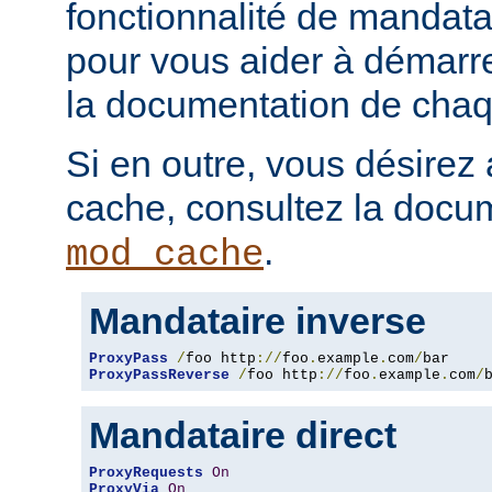
fonctionnalité de mandatai
pour vous aider à démarr
la documentation de chaqu
Si en outre, vous désirez 
cache, consultez la docu
.
mod_cache
Mandataire inverse
ProxyPass
/
foo http
://
foo
.
example
.
com
/
ProxyPassReverse
/
foo http
://
foo
.
example
.
com
/
Mandataire direct
ProxyRequests
On
ProxyVia
On