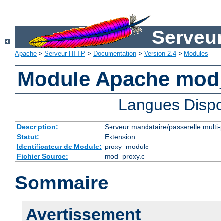
Serveu
Apache
>
Serveur HTTP
>
Documentation
>
Version 2.4
>
Modules
Module Apache mod
Langues Dispo
Description:
Serveur mandataire/passerelle multi-
Statut:
Extension
Identificateur de Module:
proxy_module
Fichier Source:
mod_proxy.c
Sommaire
Avertissement