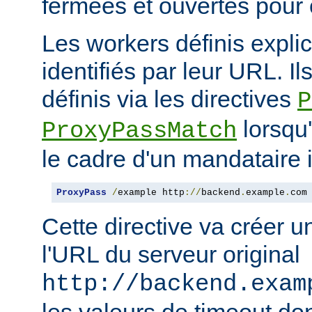
fermées et ouvertes pour
Les workers définis expli
identifiés par leur URL. Il
définis via les directives
P
lorsqu'
ProxyPassMatch
le cadre d'un mandataire 
ProxyPass
/
example http
://
backend
.
example
.
com
Cette directive va créer 
l'URL du serveur original
http://backend.exam
les valeurs de timeout do