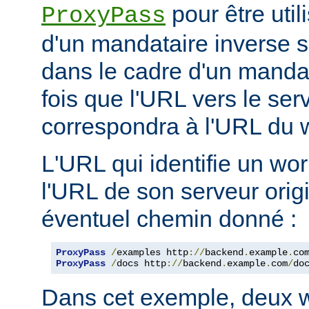
pour être util
ProxyPass
d'un mandataire inverse se
dans le cadre d'un manda
fois que l'URL vers le ser
correspondra à l'URL du w
L'URL qui identifie un wo
l'URL de son serveur orig
éventuel chemin donné :
ProxyPass
/
examples http
://
backend
.
example
.
co
ProxyPass
/
docs http
://
backend
.
example
.
com
/
do
Dans cet exemple, deux w