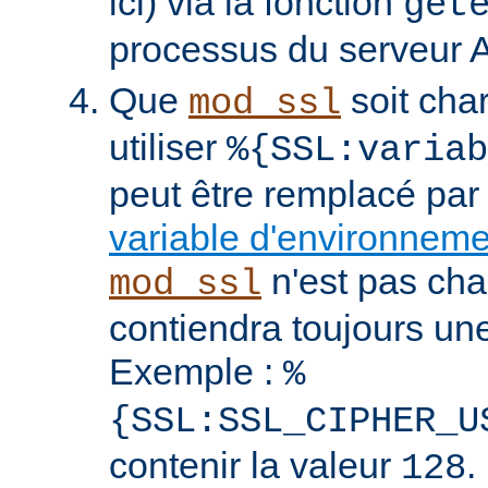
ici) via la fonction
get
processus du serveur 
Que
soit cha
mod_ssl
utiliser
%{SSL:variab
peut être remplacé par
variable d'environnem
n'est pas cha
mod_ssl
contiendra toujours un
Exemple :
%
{SSL:SSL_CIPHER_U
contenir la valeur
.
128