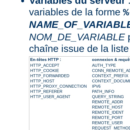
Variables du serveur
:
variables de la forme
%
NAME_OF_VARIABL
NOM_DE_VARIABLE
p
chaîne issue de la liste
En-têtes HTTP :
connexion & requê
HTTP_ACCEPT
AUTH_TYPE
HTTP_COOKIE
CONN_REMOTE_A
HTTP_FORWARDED
CONTEXT_PREFIX
HTTP_HOST
CONTEXT_DOCUM
HTTP_PROXY_CONNECTION
IPV6
HTTP_REFERER
PATH_INFO
HTTP_USER_AGENT
QUERY_STRING
REMOTE_ADDR
REMOTE_HOST
REMOTE_IDENT
REMOTE_PORT
REMOTE_USER
REQUEST_METHO