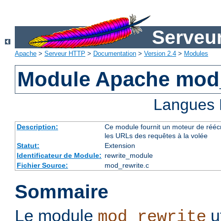
Serveu
Apache
>
Serveur HTTP
>
Documentation
>
Version 2.4
>
Modules
Module Apache mod_
Langues 
Description:
Ce module fournit un moteur de réécr
les URLs des requêtes à la volée
Statut:
Extension
Identificateur de Module:
rewrite_module
Fichier Source:
mod_rewrite.c
Sommaire
Le module
u
mod_rewrite