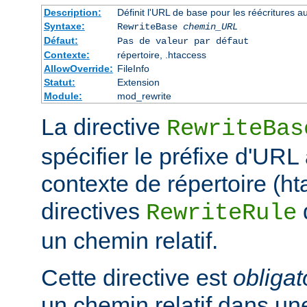
Description:
Définit l'URL de base pour les réécritures a
Syntaxe:
RewriteBase
chemin_URL
Défaut:
Pas de valeur par défaut
Contexte:
répertoire, .htaccess
AllowOverride:
FileInfo
Statut:
Extension
Module:
mod_rewrite
La directive
RewriteBas
spécifier le préfixe d'URL 
contexte de répertoire (ht
directives
RewriteRule
un chemin relatif.
Cette directive est
obligat
un chemin relatif dans une