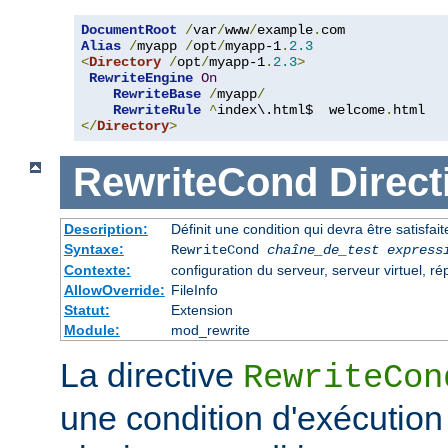
DocumentRoot
/
var
/
www
/
example
.
Alias
/
myapp 
/
opt
/
myapp-1
.
2.3
<
Directory
/
opt
/
myapp-1
.
2.3
>
RewriteEngine
On
RewriteBase
/
myapp
/
RewriteRule
^
index\.html$  welcome
.
</
Directory
>
RewriteCond
Direct
Description:
Définit une condition qui devra être satisfait
Syntaxe:
RewriteCond
chaîne_de_test
express
Contexte:
configuration du serveur, serveur virtuel, ré
AllowOverride:
FileInfo
Statut:
Extension
Module:
mod_rewrite
La directive
RewriteCon
une condition d'exécution