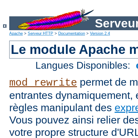
Serveu
Apache
>
Serveur HTTP
>
Documentation
>
Version 2.4
Le module Apache m
Langues Disponibles:
permet de mo
mod_rewrite
entrantes dynamiquement, e
règles manipulant des
expr
Vous pouvez ainsi relier de
votre propre structure d'U