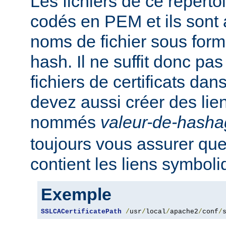
Les fichiers de ce réperto
codés en PEM et ils sont
noms de fichier sous for
hash. Il ne suffit donc pas
fichiers de certificats dan
devez aussi créer des li
nommés
valeur-de-hash
toujours vous assurer que
contient les liens symbol
Exemple
SSLCACertificatePath
/
usr
/
local
/
apache2
/
conf
/