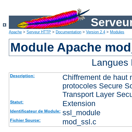
Serveu
Apache
>
Serveur HTTP
>
Documentation
>
Version 2.4
>
Modules
Module Apache mod
Langues 
Chiffrement de haut 
Description:
protocoles Secure So
Transport Layer Secu
Extension
Statut:
ssl_module
Identificateur de Module:
mod_ssl.c
Fichier Source: