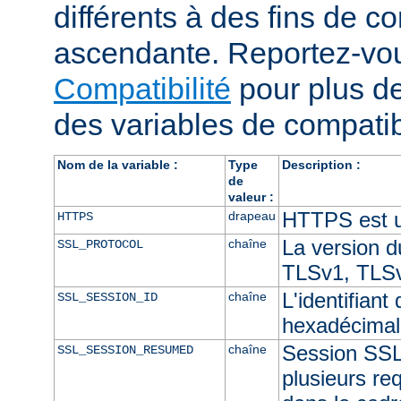
différents à des fins de co
ascendante. Reportez-vou
Compatibilité
pour plus de
des variables de compatibi
Nom de la variable :
Type
Description :
de
valeur :
HTTPS est ut
drapeau
HTTPS
La version 
chaîne
SSL_PROTOCOL
TLSv1, TLSv
L'identifian
chaîne
SSL_SESSION_ID
hexadécimal
Session SSL i
chaîne
SSL_SESSION_RESUMED
plusieurs re