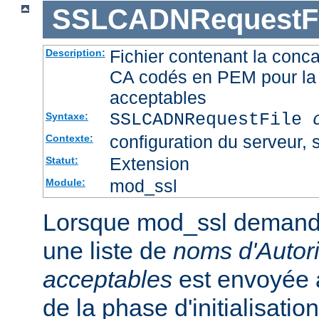
SSLCADNRequestFi
Fichier contenant la conca
Description:
CA codés en PEM pour la 
acceptables
SSLCADNRequestFile
Syntaxe:
configuration du serveur, s
Contexte:
Extension
Statut:
mod_ssl
Module:
Lorsque mod_ssl demande u
une liste de
noms d'Autori
acceptables
est envoyée a
de la phase d'initialisati