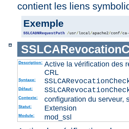
contient les liens symbol
Exemple
SSLCADNRequestPath
/
usr
/
local
/
apache2
/
conf
/
ca
SSLCARevocationC
Active la vérification des
Description:
CRL
SSLCARevocationChec
Syntaxe:
SSLCARevocationChec
Défaut:
configuration du serveur, s
Contexte:
Extension
Statut:
mod_ssl
Module: