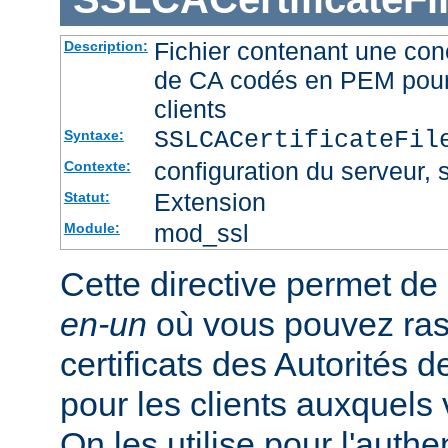
Fichier contenant une conc
Description:
de CA codés en PEM pour l
clients
SSLCACertificateFi
Syntaxe:
configuration du serveur, s
Contexte:
Extension
Statut:
mod_ssl
Module:
Cette directive permet de d
en-un
où vous pouvez ras
certificats des Autorités d
pour les clients auxquels 
On les utilise pour l'authe