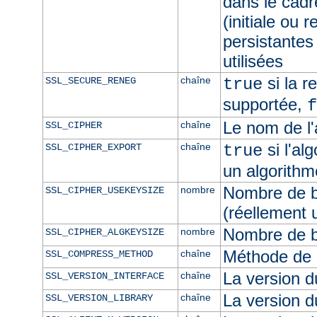
dans le cad
(initiale ou 
persistante
utilisées
si la r
chaîne
SSL_SECURE_RENEG
true
supportée,
f
Le nom de l'
chaîne
SSL_CIPHER
si l'al
chaîne
SSL_CIPHER_EXPORT
true
un algorithm
Nombre de bi
nombre
SSL_CIPHER_USEKEYSIZE
(réellement u
Nombre de bi
nombre
SSL_CIPHER_ALGKEYSIZE
Méthode de 
chaîne
SSL_COMPRESS_METHOD
La version 
chaîne
SSL_VERSION_INTERFACE
La version
chaîne
SSL_VERSION_LIBRARY