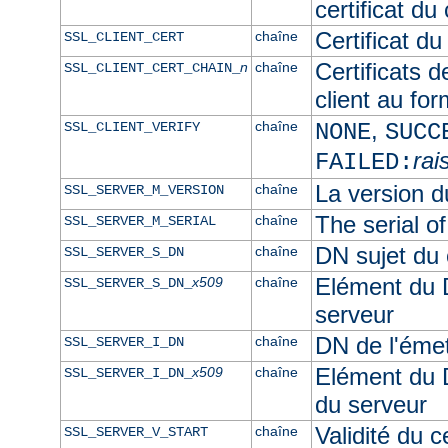
certificat du 
Certificat d
chaîne
SSL_CLIENT_CERT
Certificats d
n
chaîne
SSL_CLIENT_CERT_CHAIN_
client au fo
,
chaîne
SSL_CLIENT_VERIFY
NONE
SUCC
rai
FAILED:
La version du
chaîne
SSL_SERVER_M_VERSION
The serial of
chaîne
SSL_SERVER_M_SERIAL
DN sujet du 
chaîne
SSL_SERVER_S_DN
Elément du D
x509
chaîne
SSL_SERVER_S_DN_
serveur
DN de l'émet
chaîne
SSL_SERVER_I_DN
Elément du D
x509
chaîne
SSL_SERVER_I_DN_
du serveur
Validité du c
chaîne
SSL_SERVER_V_START