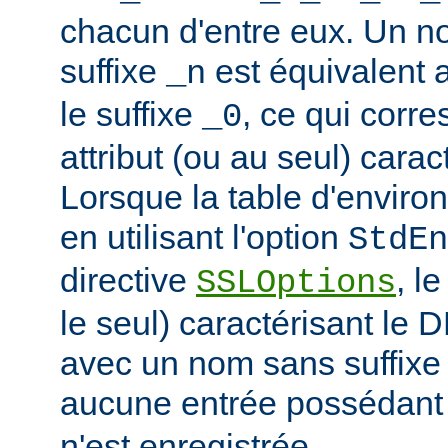
chacun d'entre eux. Un n
suffixe
est équivalent
_n
le suffixe
, ce qui corr
_0
attribut (ou au seul) carac
Lorsque la table d'enviro
en utilisant l'option
StdEn
directive
, l
SSLOptions
le seul) caractérisant le 
avec un nom sans suffixe 
aucune entrée possédant
n'est enregistrée.