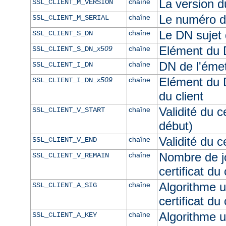
La version du
chaîne
SSL_CLIENT_M_VERSION
Le numéro de 
chaîne
SSL_CLIENT_M_SERIAL
Le DN sujet d
chaîne
SSL_CLIENT_S_DN
Elément du D
x509
chaîne
SSL_CLIENT_S_DN_
DN de l'émett
chaîne
SSL_CLIENT_I_DN
Elément du D
x509
chaîne
SSL_CLIENT_I_DN_
du client
Validité du c
chaîne
SSL_CLIENT_V_START
début)
Validité du ce
chaîne
SSL_CLIENT_V_END
Nombre de jo
chaîne
SSL_CLIENT_V_REMAIN
certificat du 
Algorithme ut
chaîne
SSL_CLIENT_A_SIG
certificat du 
Algorithme ut
chaîne
SSL_CLIENT_A_KEY