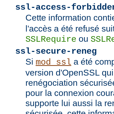
ssl-access-forbidde
Cette information conti
l'accès a été refusé sui
ou
SSLRequire
SSLR
ssl-secure-reneg
Si
a été comp
mod_ssl
version d'OpenSSL qui
renégociation sécurisée
pour la connexion couran
supporte lui aussi la r
sécurisée, cette inform