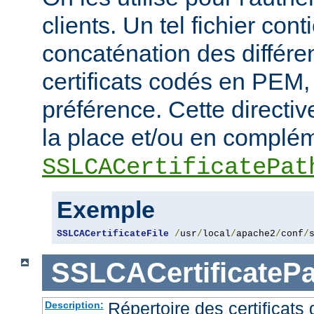
clients. Un tel fichier cont
concaténation des différen
certificats codés en PEM,
préférence. Cette directive
la place et/ou en complém
SSLCACertificatePat
Exemple
SSLCACertificateFile
/
usr
/
local
/
apache2
/
conf
/
SSLCACertificatePa
Répertoire des certificat
Description: