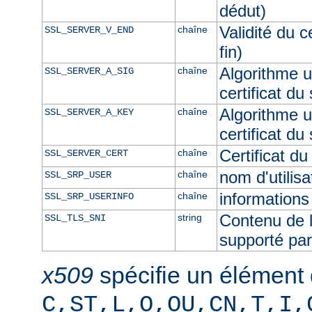
dédut)
Validité du c
chaîne
SSL_SERVER_V_END
fin)
Algorithme ut
chaîne
SSL_SERVER_A_SIG
certificat du
Algorithme ut
chaîne
SSL_SERVER_A_KEY
certificat du
Certificat d
chaîne
SSL_SERVER_CERT
nom d'utilis
chaîne
SSL_SRP_USER
informations 
chaîne
SSL_SRP_USERINFO
Contenu de l
string
SSL_TLS_SNI
supporté par
x509
spécifie un élément
C,ST,L,O,OU,CN,T,I,