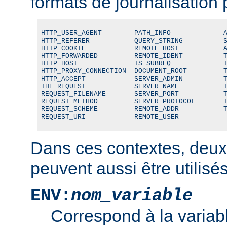
formats de journalisation 
HTTP_USER_AGENT        PATH_INFO             A
HTTP_REFERER           QUERY_STRING          S
HTTP_COOKIE            REMOTE_HOST           A
HTTP_FORWARDED         REMOTE_IDENT          T
HTTP_HOST              IS_SUBREQ             T
HTTP_PROXY_CONNECTION  DOCUMENT_ROOT         T
HTTP_ACCEPT            SERVER_ADMIN          T
THE_REQUEST            SERVER_NAME           T
REQUEST_FILENAME       SERVER_PORT           T
REQUEST_METHOD         SERVER_PROTOCOL       T
REQUEST_SCHEME         REMOTE_ADDR           T
REQUEST_URI            REMOTE_USER
Dans ces contextes, deux
peuvent aussi être utilisés
ENV:
nom_variable
Correspond à la variab