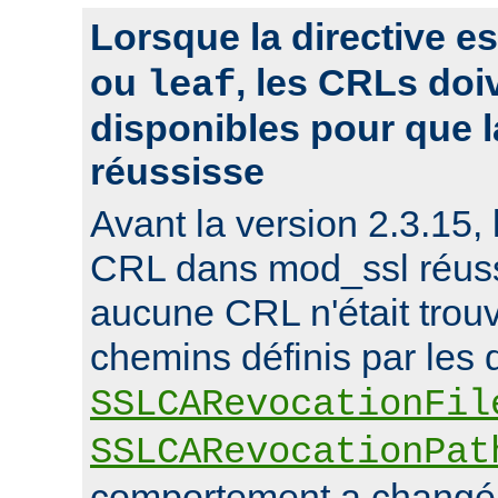
Lorsque la directive es
ou
, les CRLs doi
leaf
disponibles pour que l
réussisse
Avant la version 2.3.15, 
CRL dans mod_ssl réuss
aucune CRL n'était trou
chemins définis par les d
SSLCARevocationFil
SSLCARevocationPat
comportement a changé