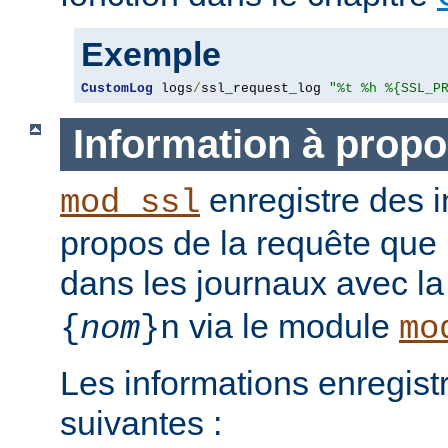
Exemple
CustomLog
 logs
/
ssl_request_log 
"%t %h %{SSL_P
Information à propo
enregistre des i
mod_ssl
propos de la requête que l
dans les journaux avec l
via le module
{
nom
}n
mo
Les informations enregist
suivantes :