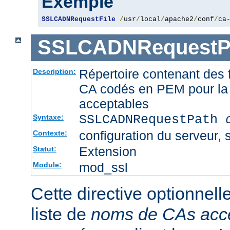
Exemple
SSLCADNRequestFile
/
usr
/
local
/
apache2
/
conf
/
ca
SSLCADNRequestP
Répertoire contenant des f
Description:
CA codés en PEM pour la 
acceptables
SSLCADNRequestPath
Syntaxe:
configuration du serveur, s
Contexte:
Extension
Statut:
mod_ssl
Module:
Cette directive optionnell
liste de
noms de CAs acc