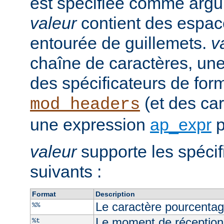
est spécifiée comme argu
valeur
contient des espaces
entourée de guillemets.
v
chaîne de caractères, un
des spécificateurs de for
(et des car
mod_headers
une expression
ap_expr
p
valeur
supporte les spécif
suivants :
Format
Description
Le caractère pourcenta
%%
Le moment de réception
%t