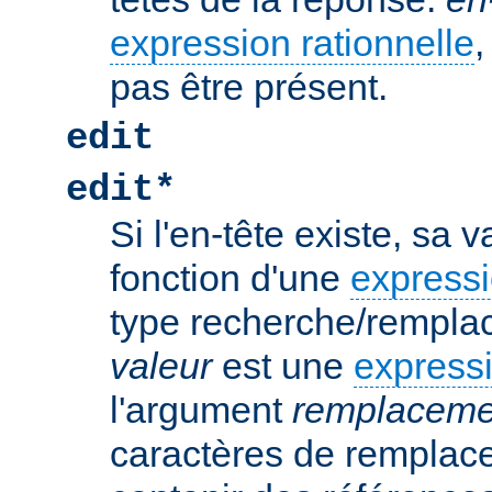
expression rationnelle
,
pas être présent.
edit
edit*
Si l'en-tête existe, sa 
fonction d'une
expressi
type recherche/rempla
valeur
est une
expressi
l'argument
remplaceme
caractères de remplac