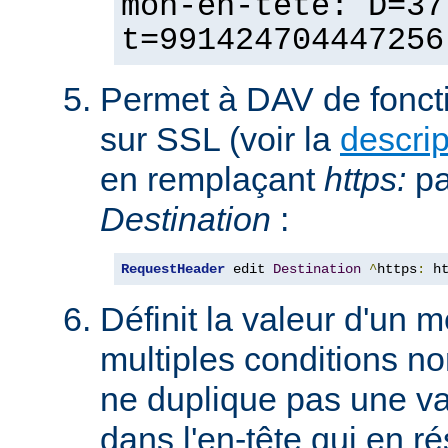
mon-en-tête: D=37
t=991424704447256
Permet à DAV de fonct
sur SSL (voir la
descri
en remplaçant
https:
p
Destination
:
RequestHeader
 edit 
Destination
^
https
:
 h
Définit la valeur d'un
multiples conditions n
ne duplique pas une va
dans l'en-tête qui en ré