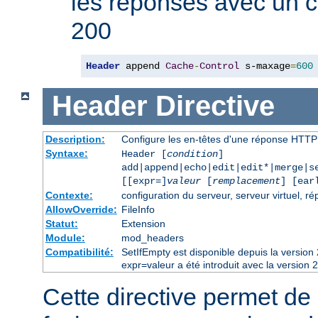
les réponses avec un 
200
Header
 append 
Cache
-
Control
 s-maxage
=
600
Header
Directive
Description:
Configure les en-têtes d'une réponse HTTP
Syntaxe:
Header [
condition
]
add|append|echo|edit|edit*|merge|s
[[expr=]
valeur
[
remplacement
] [ear
Contexte:
configuration du serveur, serveur virtuel, ré
AllowOverride:
FileInfo
Statut:
Extension
Module:
mod_headers
Compatibilité:
SetIfEmpty est disponible depuis la versio
expr=valeur a été introduit avec la version 
Cette directive permet de