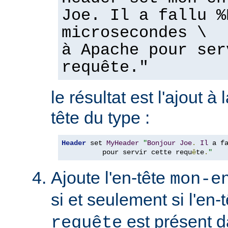
Joe. Il a fallu %
microsecondes \
à Apache pour ser
requête."
le résultat est l'ajout à
tête du type :
Header
 set 
MyHeader
"
Bonjour
Joe
.
Il
 a f
          pour servir cette requ
ê
te
.
"
Ajoute l'en-tête
mon-e
si et seulement si l'en-
est présent d
requête