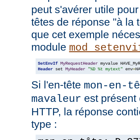
peut s'avérer utile pou
têtes de réponse "à la t
que cet exemple nécess
module
mod_setenvi
SetEnvIf
MyRequestHeader
Header
 set 
MyHeader
"%D %t mytext"
 env
=
H
Si l'en-tête
mon-en-tê
est présent 
mavaleur
HTTP, la réponse conti
type :