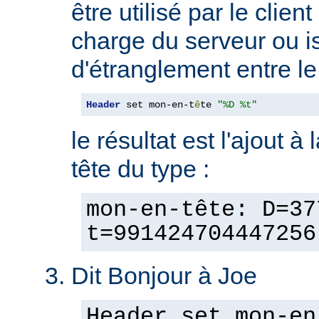
être utilisé par le clien
charge du serveur ou is
d'étranglement entre le 
Header
 set mon-en-t
ê
te 
"%D %t"
le résultat est l'ajout à
tête du type :
mon-en-tête: D=37
t=991424704447256
Dit Bonjour à Joe
Header set mon-en