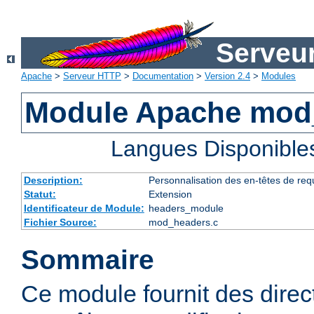
Serveu
Apache
>
Serveur HTTP
>
Documentation
>
Version 2.4
>
Modules
Module Apache mod
Langues Disponible
Description:
Personnalisation des en-têtes de re
Statut:
Extension
Identificateur de Module:
headers_module
Fichier Source:
mod_headers.c
Sommaire
Ce module fournit des direc