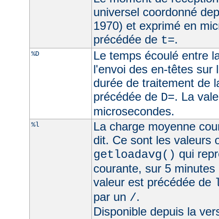
universel coordonné dep
1970) et exprimé en mic
précédée de
.
t=
Le temps écoulé entre la
%D
l'envoi des en-têtes sur l
durée de traitement de l
précédée de
. La val
D=
microsecondes.
La charge moyenne cour
%l
dit. Ce sont les valeurs
qui rep
getloadavg()
courante, sur 5 minutes
valeur est précédée de
par un
.
/
Disponible depuis la ve