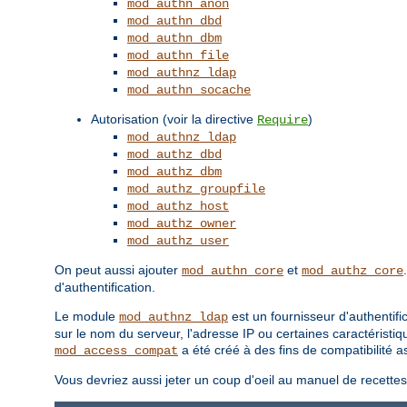
mod_authn_anon
mod_authn_dbd
mod_authn_dbm
mod_authn_file
mod_authnz_ldap
mod_authn_socache
Autorisation (voir la directive
)
Require
mod_authnz_ldap
mod_authz_dbd
mod_authz_dbm
mod_authz_groupfile
mod_authz_host
mod_authz_owner
mod_authz_user
On peut aussi ajouter
et
mod_authn_core
mod_authz_core
d'authentification.
Le module
est un fournisseur d'authentifi
mod_authnz_ldap
sur le nom du serveur, l'adresse IP ou certaines caractéristiq
a été créé à des fins de compatibilité
mod_access_compat
Vous devriez aussi jeter un coup d'oeil au manuel de recette