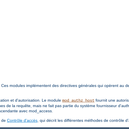
. Ces modules implémentent des directives générales qui opèrent au d
cation et d'autorisation. Le module
fournit une autori
mod_authz_host
ues de la requête, mais ne fait pas partie du système fournisseur d'aut
 ascendante avec mod_access.
s de
Contrôle d'accès
, qui décrit les différentes méthodes de contrôle d