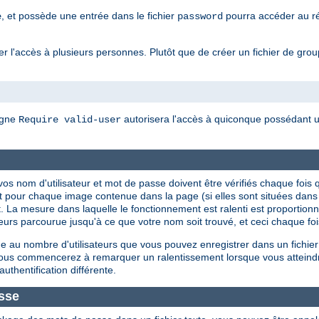
, et possède une entrée dans le fichier
pourra accéder au rép
e
password
 l'accès à plusieurs personnes. Plutôt que de créer un fichier de groupes
igne
autorisera l'accès à quiconque possédant un
Require valid-user
ue vos nom d'utilisateur et mot de passe doivent être vérifiés chaque f
t pour chaque image contenue dans la page (si elles sont situées dan
. La mesure dans laquelle le fonctionnement est ralenti est proportionnel
isateurs parcourue jusqu'à ce que votre nom soit trouvé, et ceci chaque f
 au nombre d'utilisateurs que vous pouvez enregistrer dans un fichier
 vous commencerez à remarquer un ralentissement lorsque vous atteind
authentification différente.
sse