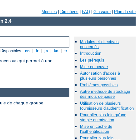
Modules
|
Directives
|
FAQ
|
Glossaire
|
Plan du site
n 2.4
Modules et directives
concernés
Disponibles:
en
|
fr
|
ja
|
ko
|
tr
Introduction
Les prérequis
 processus qui permet à une
Mise en oeuvre
Autorisation d'accès à
plusieurs personnes
Problèmes possibles
Autre méthode de stockage
des mots de passe
odule de chaque groupe.
Utilisation de plusieurs
fournisseurs d'authentification
Pour aller plus loin qu'une
simple autorisation
Mise en cache de
l'authentification
Pour aller plus loin . . .