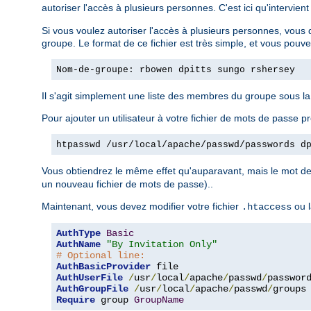
autoriser l'accès à plusieurs personnes. C'est ici qu'intervient
Si vous voulez autoriser l'accès à plusieurs personnes, vous 
groupe. Le format de ce fichier est très simple, et vous pouv
Nom-de-groupe: rbowen dpitts sungo rshersey
Il s'agit simplement une liste des membres du groupe sous l
Pour ajouter un utilisateur à votre fichier de mots de passe pr
htpasswd /usr/local/apache/passwd/passwords d
Vous obtiendrez le même effet qu'auparavant, mais le mot de 
un nouveau fichier de mots de passe)..
Maintenant, vous devez modifier votre fichier
ou l
.htaccess
AuthType
Basic
AuthName
"By Invitation Only"
# Optional line:
AuthBasicProvider
AuthUserFile
/
usr
/
local
/
apache
/
passwd
/
AuthGroupFile
/
usr
/
local
/
apache
/
passwd
/
Require
 group 
GroupName