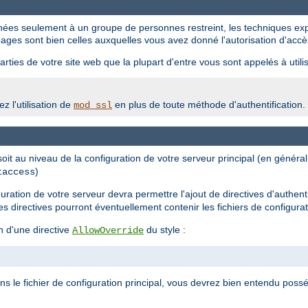
tinées seulement à un groupe de personnes restreint, les techniques ex
ages sont bien celles auxquelles vous avez donné l'autorisation d'accè
rties de votre site web que la plupart d'entre vous sont appelés à utilis
z l'utilisation de
en plus de toute méthode d'authentification.
mod_ssl
 soit au niveau de la configuration de votre serveur principal (en génér
)
taccess
iguration de votre serveur devra permettre l'ajout de directives d'authent
les directives pourront éventuellement contenir les fichiers de configura
n d'une directive
du style :
AllowOverride
ans le fichier de configuration principal, vous devrez bien entendu possé