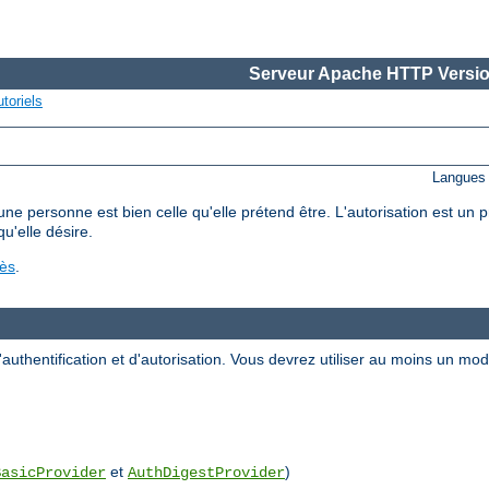
Serveur Apache HTTP Versio
toriels
Langues 
'une personne est bien celle qu'elle prétend être. L'autorisation est un
qu'elle désire.
cès
.
uthentification et d'autorisation. Vous devrez utiliser au moins un m
et
)
BasicProvider
AuthDigestProvider