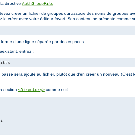
 la directive
.
AuthGroupFile
devez créer un fichier de groupes qui associe des noms de groupes avec
ez le créer avec votre éditeur favori. Son contenu se présente comme su
a forme d'une ligne séparée par des espaces.
éexistant, entrez :
pitts
passe sera ajouté au fichier, plutôt que d'en créer un nouveau (C'est
a section
comme suit :
<Directory>