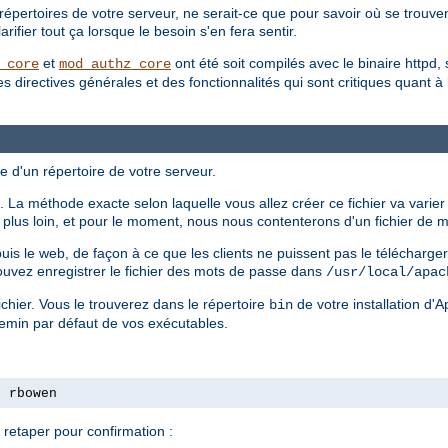
répertoires de votre serveur, ne serait-ce que pour savoir où se trouvent
ifier tout ça lorsque le besoin s'en fera sentir.
et
ont été soit compilés avec le binaire httpd, 
_core
mod_authz_core
irectives générales et des fonctionnalités qui sont critiques quant à la 
e d'un répertoire de votre serveur.
 La méthode exacte selon laquelle vous allez créer ce fichier va varier
ls plus loin, et pour le moment, nous nous contenterons d'un fichier de
epuis le web, de façon à ce que les clients ne puissent pas le télécharg
ouvez enregistrer le fichier des mots de passe dans
/usr/local/apac
chier. Vous le trouverez dans le répertoire
de votre installation d'
bin
hemin par défaut de vos exécutables.
s rbowen
retaper pour confirmation :