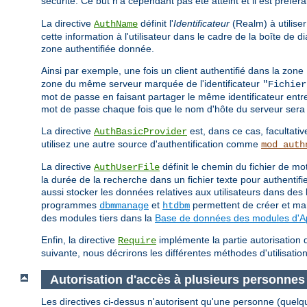
sécurité. Ce but n'a cependant pas été atteint et il est préfér
La directive
définit l'
Identificateur
(Realm) à utiliser
AuthName
cette information à l'utilisateur dans le cadre de la boîte de
zone authentifiée donnée.
Ainsi par exemple, une fois un client authentifié dans la zone
zone du même serveur marquée de l'identificateur
"Fichier
mot de passe en faisant partager le même identificateur entr
mot de passe chaque fois que le nom d'hôte du serveur sera 
La directive
est, dans ce cas, facultativ
AuthBasicProvider
utilisez une autre source d'authentification comme
mod_auth
La directive
définit le chemin du fichier de 
AuthUserFile
la durée de la recherche dans un fichier texte pour authentif
aussi stocker les données relatives aux utilisateurs dans d
programmes
et
permettent de créer et man
dbmmanage
htdbm
des modules tiers dans la
Base de données des modules d'
Enfin, la directive
implémente la partie autorisation d
Require
suivante, nous décrirons les différentes méthodes d'utilisation
Autorisation d'accès à plusieurs personnes
Les directives ci-dessus n'autorisent qu'une personne (quelq