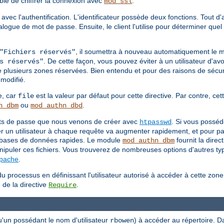
able de chiffrer la connexion avec
.
mod_ssl
 avec l'authentification. L'identificateur possède deux fonctions. Tout d
 dialogue de mot de passe. Ensuite, le client l'utilise pour déterminer q
, il soumettra à nouveau automatiquement le 
"Fichiers réservés"
. De cette façon, vous pouvez éviter à un utilisateur d'avo
s réservés"
e plusieurs zones réservées. Bien entendu et pour des raisons de sécuri
modifié.
e, car
est la valeur par défaut pour cette directive. Par contre, cett
file
ou
.
n_dbm
mod_authn_dbd
mots de passe que nous venons de créer avec
. Si vous posséd
htpasswd
ier un utilisateur à chaque requête va augmenter rapidement, et pour pa
es bases de données rapides. Le module
fournit la direc
mod_authn_dbm
ipuler ces fichiers. Vous trouverez de nombreuses options d'autres type
Apache
.
u processus en définissant l'utilisateur autorisé à accéder à cette zon
 de la directive
.
Require
u'un possédant le nom d'utilisateur
) à accéder au répertoire. D
rbowen