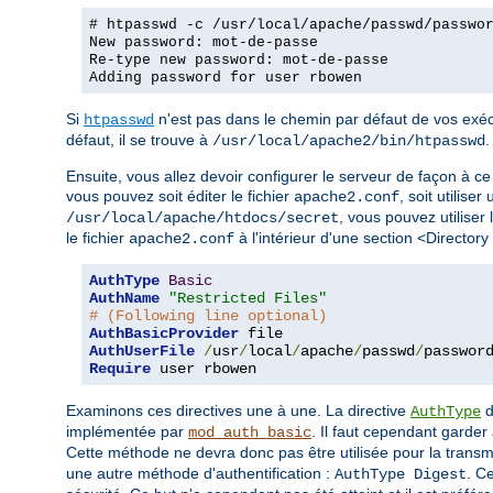
# htpasswd -c /usr/local/apache/passwd/passwo
New password: mot-de-passe
Re-type new password: mot-de-passe
Adding password for user rbowen
Si
n'est pas dans le chemin par défaut de vos exécu
htpasswd
défaut, il se trouve à
.
/usr/local/apache2/bin/htpasswd
Ensuite, vous allez devoir configurer le serveur de façon à ce 
vous pouvez soit éditer le fichier
, soit utiliser
apache2.conf
, vous pouvez utiliser 
/usr/local/apache/htdocs/secret
le fichier
à l'intérieur d'une section <Directory
apache2.conf
AuthType
Basic
AuthName
"Restricted Files"
# (Following line optional)
AuthBasicProvider
AuthUserFile
/
usr
/
local
/
apache
/
passwd
/
Require
 user rbowen
Examinons ces directives une à une. La directive
d
AuthType
implémentée par
. Il faut cependant garder 
mod_auth_basic
Cette méthode ne devra donc pas être utilisée pour la trans
une autre méthode d'authentification :
. C
AuthType Digest