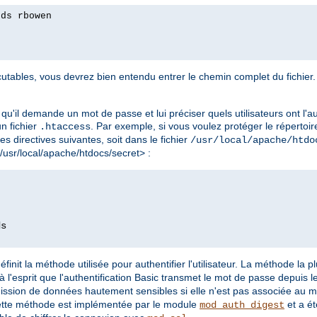
rds rbowen
tables, vous devrez bien entendu entrer le chemin complet du fichier. 
qu'il demande un mot de passe et lui préciser quels utilisateurs ont l'au
 un fichier
. Par exemple, si vous voulez protéger le répertoir
.htaccess
les directives suivantes, soit dans le fichier
/usr/local/apache/htdo
 /usr/local/apache/htdocs/secret> :
éfinit la méthode utilisée pour authentifier l'utilisateur. La méthode la 
à l'esprit que l'authentification Basic transmet le mot de passe depuis le 
mission de données hautement sensibles si elle n'est pas associée au 
ette méthode est implémentée par le module
et a ét
mod_auth_digest