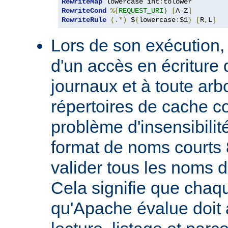
RewriteMap
 lowercase int
:
RewriteCond
%{
REQUEST_URI
}
[
A-Z
]
RewriteRule
(.*)
 $
{
lowercase
:
$1
}
[
R
,
L
]
Lors de son exécution,
d'un accès en écriture 
journaux et à toute ar
répertoires de cache co
problème d'insensibilit
format de noms courts 
valider tous les noms 
Cela signifie que chaqu
qu'Apache évalue doit a