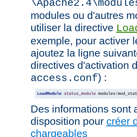
\Apache2.4\module
modules ou d'autres mo
utiliser la directive
Loa
exemple, pour activer l
ajoutez la ligne suivan
directives d'activation 
) :
access.conf
LoadModule
status_module
 modules
/
mod_sta
Des informations sont a
disposition pour
créer 
chargeables