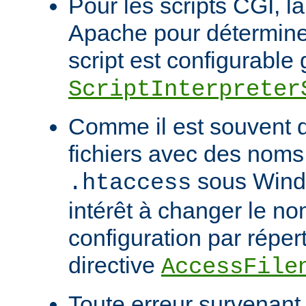
Pour les scripts CGI, l
Apache pour déterminer
script est configurable 
ScriptInterpreter
Comme il est souvent di
fichiers avec des noms
sous Windo
.htaccess
intérêt à changer le no
configuration par répert
directive
AccessFile
Toute erreur survenant