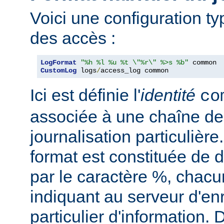
Voici une configuration ty
des accès :
LogFormat
"%h %l %u %t \"%r\" %>s %b"
CustomLog
 logs
/
access_log common
Ici est définie l'
identité
co
associée à une chaîne de
journalisation particulièr
format est constituée de d
par le caractère %, chacu
indiquant au serveur d'en
particulier d'information.