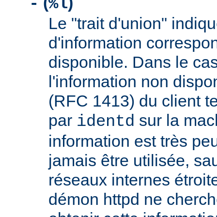
(
)
-
%l
Le "trait d'union" indiq
d'information correspo
disponible. Dans le cas
l'information non dispon
(RFC 1413) du client t
par
sur la mach
identd
information est très peu
jamais être utilisée, sa
réseaux internes étroit
démon httpd ne cherche