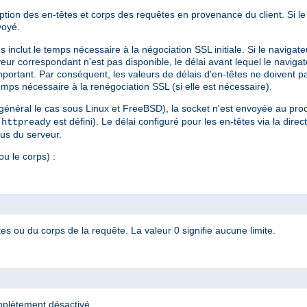
ception des en-têtes et corps des requêtes en provenance du client. Si le
voyé.
s inclut le temps nécessaire à la négociation SSL initiale. Si le navigate
rveur correspondant n'est pas disponible, le délai avant lequel le navi
mportant. Par conséquent, les valeurs de délais d'en-têtes ne doivent p
temps nécessaire à la renégociation SSL (si elle est nécessaire).
 général le cas sous Linux et FreeBSD), la socket n'est envoyée au pro
i
est défini). Le délai configuré pour les en-têtes via la direc
httpready
sus du serveur.
ou le corps) :
s ou du corps de la requête. La valeur 0 signifie aucune limite.
plètement désactivé.