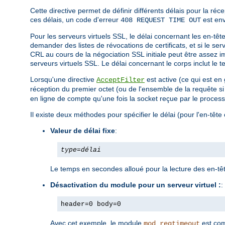
Cette directive permet de définir différents délais pour la ré
ces délais, un code d'erreur
est en
408 REQUEST TIME OUT
Pour les serveurs virtuels SSL, le délai concernant les en-tête
demander des listes de révocations de certificats, et si le se
CRL au cours de la négociation SSL initiale peut être assez i
serveurs virtuels SSL. Le délai concernant le corps inclut le 
Lorsqu'une directive
est active (ce qui est en
AcceptFilter
réception du premier octet (ou de l'ensemble de la requête s
en ligne de compte qu'une fois la socket reçue par le proces
Il existe deux méthodes pour spécifier le délai (pour l'en-tête 
Valeur de délai fixe
:
type
=
délai
Le temps en secondes alloué pour la lecture des en-tête
Désactivation du module pour un serveur virtuel :
:
header=0 body=0
Avec cet exemple, le module
est com
mod_reqtimeout