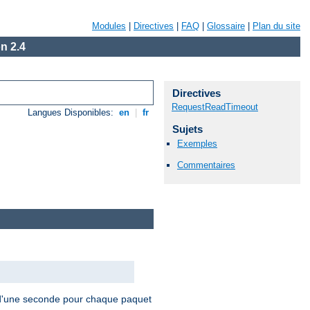
Modules
|
Directives
|
FAQ
|
Glossaire
|
Plan du site
n 2.4
Directives
RequestReadTimeout
Langues Disponibles:
en
|
fr
Sujets
Exemples
Commentaires
i d'une seconde pour chaque paquet