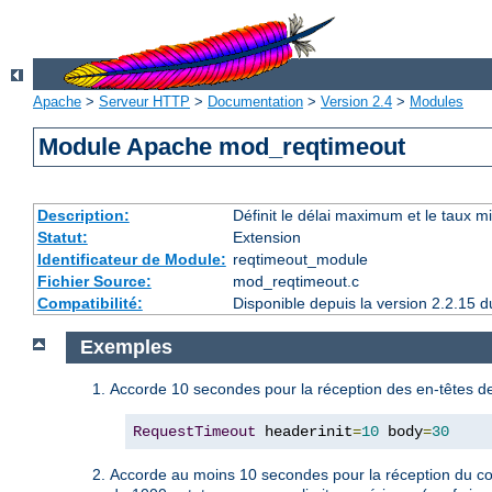
Apache
>
Serveur HTTP
>
Documentation
>
Version 2.4
>
Modules
Module Apache mod_reqtimeout
Description:
Définit le délai maximum et le taux 
Statut:
Extension
Identificateur de Module:
reqtimeout_module
Fichier Source:
mod_reqtimeout.c
Compatibilité:
Disponible depuis la version 2.2.15
Exemples
Accorde 10 secondes pour la réception des en-têtes de
RequestTimeout
 headerinit
=
10
 body
=
30
Accorde au moins 10 secondes pour la réception du co