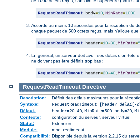
de 1000 octets reçus, sans limite supérieure (sauf si une
RequestReadTimeout
 body
=
10
,
MinRate
=
1000
Accorde au moins 10 secondes pour la réception de de 
chaque paquet de 500 octets reçus, mais n'alloue que 3
RequestReadTimeout
 header
=
10
-
30
,
MinRate
=
En général, un serveur doit avoir ses délais d'en-tête e
ne doivent pas être définis trop bas :
RequestReadTimeout
 header
=
20
-
40
,
MinRate
=
RequestReadTimeout
Directive
Description:
Définit des délais maximums pour la récepti
Syntaxe:
RequestReadTimeout [header=
délai
[-
d
Défaut:
header=20-40,MinRate=500 body=20,Mi
Contexte:
configuration du serveur, serveur virtuel
Statut:
Extension
Module:
mod_reqtimeout
Compatibilité:
Disponible depuis la version 2.2.15 du serv