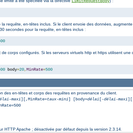
 limite a été spécifiée via la directive
) :
LimitRequestBody
la requête, en-têtes inclus. Si le client envoie des données, augmente
0 secondes pour la requête, en-têtes inclus :
500
t de corps configurés. Si les serveurs virtuels http et https utilisent un
500
 body
=
20
,
MinRate
=
500
on des en-têtes et corps des requêtes en provenance du client.
élai-maxi
][,MinRate=
taux-mini
] [body=
délai
[-
délai-maxi
][
nRate=500
eur HTTP Apache ; désactivée par défaut depuis la version 2.3.14.