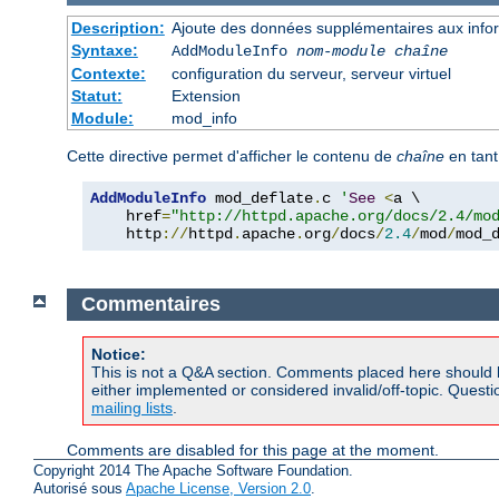
Description:
Ajoute des données supplémentaires aux inform
Syntaxe:
AddModuleInfo
nom-module
chaîne
Contexte:
configuration du serveur, serveur virtuel
Statut:
Extension
Module:
mod_info
Cette directive permet d'afficher le contenu de
chaîne
en tant
AddModuleInfo
 mod_deflate
.
c 
'
See
<
a \

    href
=
"http://httpd.apache.org/docs/2.4/mo
    http
://
httpd
.
apache
.
org
/
docs
/
2.4
/
mod
/
mod_
Commentaires
Notice:
This is not a Q&A section. Comments placed here should 
either implemented or considered invalid/off-topic. Ques
mailing lists
.
Comments are disabled for this page at the moment.
Copyright 2014 The Apache Software Foundation.
Autorisé sous
Apache License, Version 2.0
.