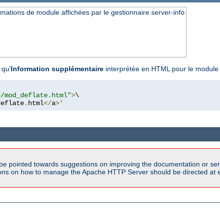
ations de module affichées par le gestionnaire server-info
 qu'
Information supplémentaire
interprétée en HTML pour le modul
d/mod_deflate.html"
>
\

deflate
.
html
</
a
>
'
be pointed towards suggestions on improving the documentation or ser
tions on how to manage the Apache HTTP Server should be directed at e