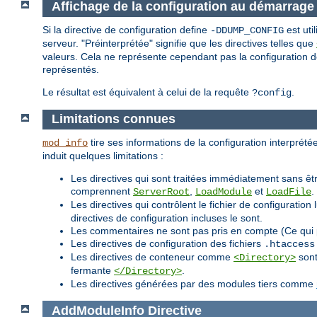
Affichage de la configuration au démarrage
Si la directive de configuration define
est uti
-DDUMP_CONFIG
serveur. "Préinterprétée" signifie que les directives telles que
valeurs. Cela ne représente cependant pas la configuration déf
représentés.
Le résultat est équivalent à celui de la requête
.
?config
Limitations connues
tire ses informations de la configuration interprétée
mod_info
induit quelques limitations :
Les directives qui sont traitées immédiatement sans êtr
comprennent
,
et
.
ServerRoot
LoadModule
LoadFile
Les directives qui contrôlent le fichier de configurat
directives de configuration incluses le sont.
Les commentaires ne sont pas pris en compte (Ce qui 
Les directives de configuration des fichiers
.htaccess
Les directives de conteneur comme
sont
<Directory>
fermante
.
</Directory>
Les directives générées par des modules tiers comme
AddModuleInfo
Directive