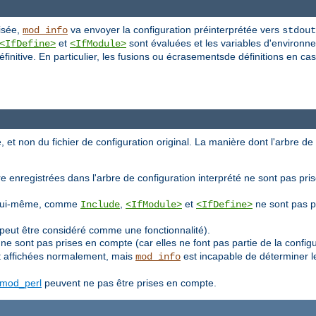
lisée,
va envoyer la configuration préinterprétée vers
mod_info
stdout
et
sont évaluées et les variables d'environn
<IfDefine>
<IfModule>
initive. En particulier, les fusions ou écrasementsde définitions en cas
, et non du fichier de configuration original. La manière dont l'arbre de
e enregistrées dans l'arbre de configuration interprété ne sont pas pri
ion lui-même, comme
,
et
ne sont pas p
Include
<IfModule>
<IfDefine>
peut être considéré comme une fonctionnalité).
ne sont pas prises en compte (car elles ne font pas partie de la confi
 affichées normalement, mais
est incapable de déterminer l
mod_info
mod_perl
peuvent ne pas être prises en compte.