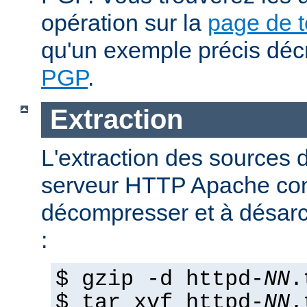
opération sur la
page de 
qu'un exemple précis déc
PGP
.
Extraction
L'extraction des sources d
serveur HTTP Apache con
décompresser et à désarch
:
$ gzip -d httpd-
NN
.
$ tar xvf httpd-
NN
.