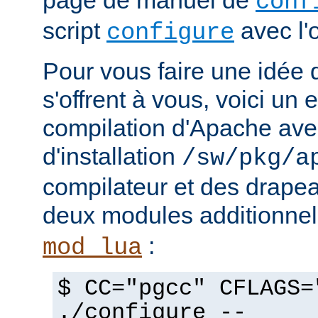
page de manuel de
conf
script
avec l'
configure
Pour vous faire une idée d
s'offrent à vous, voici un
compilation d'Apache avec
d'installation
/sw/pkg/a
compilateur et des drapeau
deux modules additionne
:
mod_lua
$ CC="pgcc" CFLAGS=
./configure --