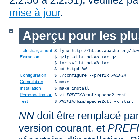
2.2.50 à 2.2.51), veuillez pa
mise à jour
.
Aperçu pour les pl
Téléchargement
$ lynx http://httpd.apache.org/dow
Extraction
$ gzip -d httpd-
NN
.tar.gz
$ tar xvf httpd-
NN
.tar
$ cd httpd-
NN
Configuration
$ ./configure --prefix=
PREFIX
Compilation
$ make
Installation
$ make install
Personnalisation
$ vi
PREFIX
/conf/apache2.conf
Test
$
PREFIX
/bin/apache2ctl -k start
NN
doit être remplacé pa
version courant, et
PREF