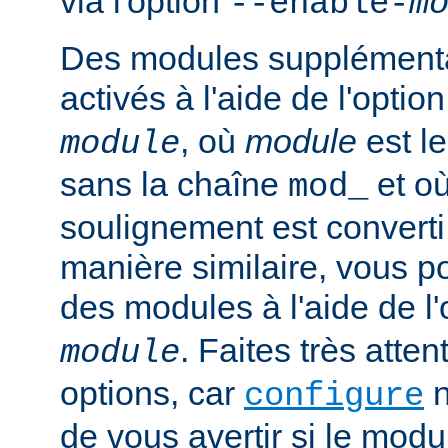
via l'option
--enable-
m
Des modules supplémenta
activés à l'aide de l'optio
, où
module
est l
module
sans la chaîne
et où
mod_
soulignement est converti 
manière similaire, vous p
des modules à l'aide de l
. Faites très atten
module
options, car
n
configure
de vous avertir si le mod