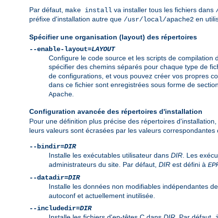
Par défaut,
va installer tous les fichiers dans
make install
préfixe d'installation autre que
en utili
/usr/local/apache2
Spécifier une organisation (layout) des répertoires
--enable-layout=
LAYOUT
Configure le code source et les scripts de compilation 
spécifier des chemins séparés pour chaque type de fich
de configurations, et vous pouvez créer vos propres c
dans ce fichier sont enregistrées sous forme de secti
.
Apache
Configuration avancée des répertoires d'installation
Pour une définition plus précise des répertoires d'installation
leurs valeurs sont écrasées par les valeurs correspondantes dé
--bindir=
DIR
Installe les exécutables utilisateur dans
DIR
. Les exéc
administrateurs du site. Par défaut,
DIR
est défini à
EP
--datadir=
DIR
Installe les données non modifiables indépendantes de
autoconf et actuellement inutilisée.
--includedir=
DIR
Installe les fichiers d'en-têtes C dans
DIR
. Par défaut,