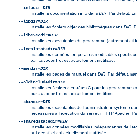
--infodir=
DIR
Installe la documentation info dans
DIR
. Par défaut,
in
--libdir=
DIR
Installe les fichiers objet des bibliothèques dans
DIR
. P
--libexecdir=
DIR
Installe les exécutables du programme (autrement dit
--localstatedir=
DIR
Installe les données temporaires modifiables spécifiq
par
et est actuellement inutilisée.
autoconf
--mandir=
DIR
Installe les pages de manuel dans
DIR
. Par défaut,
ma
--oldincludedir=
DIR
Installe les fichiers d'en-têtes C pour les programmes
par
et est actuellement inutilisée.
autoconf
--sbindir=
DIR
Installe les exécutables de l'administrateur système d
nécessaires à l'exécution du serveur HTTP Apache. Pa
--sharedstatedir=
DIR
Installe les données modifiables indépendantes de l'ar
et est actuellement inutilisée.
autoconf