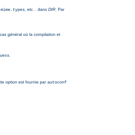
,
, etc... dans
DIR
. Par
mime.types
cas général où la compilation et
.
uess
tte option est fournie par
autoconf