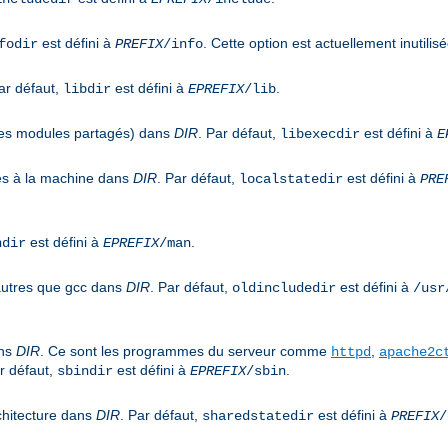
est défini à
. Cette option est actuellement inutilisé
fodir
PREFIX
/info
ar défaut,
est défini à
.
libdir
EPREFIX
/lib
 les modules partagés) dans
DIR
. Par défaut,
est défini à
libexecdir
E
ues à la machine dans
DIR
. Par défaut,
est défini à
localstatedir
PRE
est défini à
.
ndir
EPREFIX
/man
 autres que gcc dans
DIR
. Par défaut,
est défini à
oldincludedir
/usr
ans
DIR
. Ce sont les programmes du serveur comme
,
httpd
apache2c
r défaut,
est défini à
.
sbindir
EPREFIX
/sbin
chitecture dans
DIR
. Par défaut,
est défini à
sharedstatedir
PREFIX
/