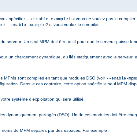
devez spécifier
si vous ne voulez pas le compiler.
--disable-example1
fier
si vous voulez le compiler.
--enable-example2
du serveur. Un seul MPM doit être actif pour que le serveur puisse fonc
r un chargement dynamique, ou liés statiquement avec le serveur, et 
 les MPMs sont compilés en tant que modules DSO (voir
--enable-mpm
iguration. Dans le cas contraire, cette option spécifie le seul MPM disp
votre système d'exploitation qui sera utilisé.
ules dynamiquement partagés (DSO). Un de ces modules doit être char
 de noms de MPM séparés par des espaces. Par exemple :