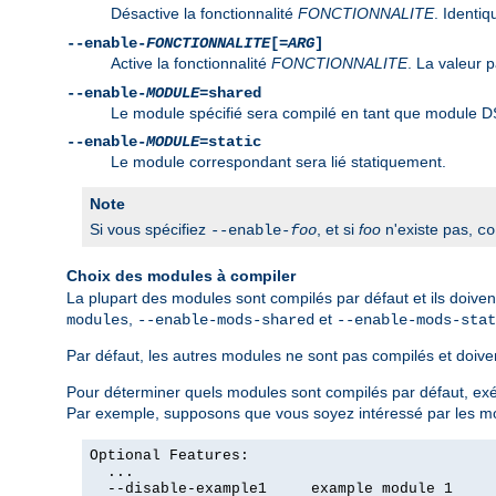
Désactive la fonctionnalité
FONCTIONNALITE
. Identi
--enable-
FONCTIONNALITE
[=
ARG
]
Active la fonctionnalité
FONCTIONNALITE
. La valeur 
--enable-
MODULE
=shared
Le module spécifié sera compilé en tant que module D
--enable-
MODULE
=static
Le module correspondant sera lié statiquement.
Note
Si vous spécifiez
, et si
foo
n'existe pas,
--enable-
foo
co
Choix des modules à compiler
La plupart des modules sont compilés par défaut et ils doiven
,
et
modules
--enable-mods-shared
--enable-mods-stat
Par défaut, les autres modules ne sont pas compilés et doivent
Pour déterminer quels modules sont compilés par défaut, 
Par exemple, supposons que vous soyez intéressé par les 
Optional Features:

  ...

  --disable-example1     example module 1
