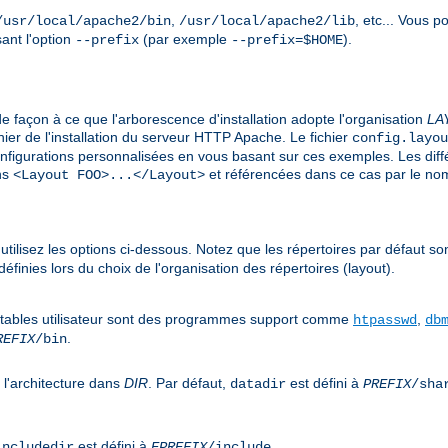
,
, etc... Vous 
/usr/local/apache2/bin
/usr/local/apache2/lib
sant l'option
(par exemple
).
--prefix
--prefix=$HOME
de façon à ce que l'arborescence d'installation adopte l'organisation
LA
ier de l'installation du serveur HTTP Apache. Le fichier
config.layou
onfigurations personnalisées en vous basant sur ces exemples. Les dif
ons
et référencées dans ce cas par le n
<Layout FOO>...</Layout>
, utilisez les options ci-dessous. Notez que les répertoires par défaut so
finies lors du choix de l'organisation des répertoires (layout).
utables utilisateur sont des programmes support comme
,
htpasswd
db
.
REFIX
/bin
 l'architecture dans
DIR
. Par défaut,
est défini à
datadir
PREFIX
/sha
est défini à
.
includedir
EPREFIX
/include