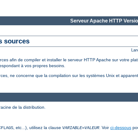
Serveur Apache HTTP Versio
es sources
Lan
ces afin de compiler et installer le serveur HTTP Apache sur votre pla
espondant à vos propres besoins.
sources, ne concerne que la compilation sur les systèmes Unix et apparen
acine de la distribution.
, etc...), utilisez la clause
. Voir
ci-dessous
pou
CFLAGS
VARIABLE
=
VALEUR