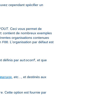
pouvez cependant spécifier un
YOUT
. Ceci vous permet de
contient de nombreux exemples
t
férentes organisations contenues
om
. L'organisation par défaut est
FOO
nt définis par
, et que
autoconf
, etc..., et destinés aux
mmanage
. Cette option est fournie par
re