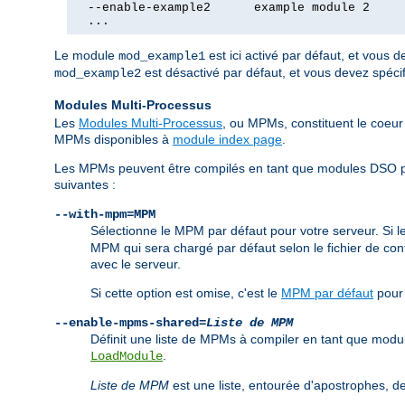
  --enable-example2      example module 2

  ...
Le module
est ici activé par défaut, et vous 
mod_example1
est désactivé par défaut, et vous devez spéci
mod_example2
Modules Multi-Processus
Les
Modules Multi-Processus
, ou MPMs, constituent le coeur 
MPMs disponibles à
module index page
.
Les MPMs peuvent être compilés en tant que modules DSO pou
suivantes :
--with-mpm=MPM
Sélectionne le MPM par défaut pour votre serveur. Si
MPM qui sera chargé par défaut selon le fichier de conf
avec le serveur.
Si cette option est omise, c'est le
MPM par défaut
pour 
--enable-mpms-shared=
Liste de MPM
Définit une liste de MPMs à compiler en tant que mod
.
LoadModule
Liste de MPM
est une liste, entourée d'apostrophes,