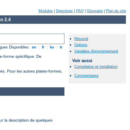
Modules
|
Directives
|
FAQ
|
Glossaire
|
Plan du site
n 2.4
Résumé
Options
gues Disponibles:
en
|
fr
|
ko
|
tr
Variables d'environnement
te-forme spécifique. De
Voir aussi
Compilation et installation
tés. Pour les autres plates-formes,
Commentaires
r la description de quelques