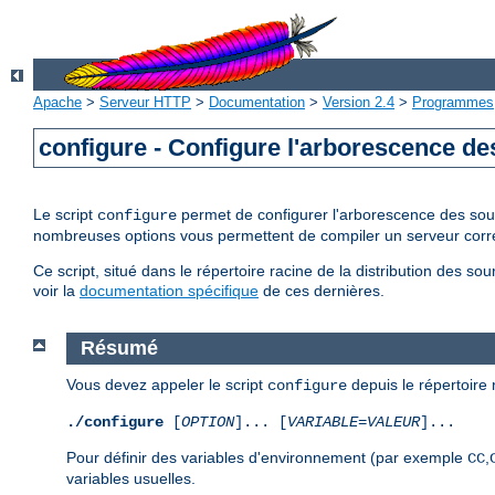
Apache
>
Serveur HTTP
>
Documentation
>
Version 2.4
>
Programmes
configure - Configure l'arborescence d
Le script
permet de configurer l'arborescence des sour
configure
nombreuses options vous permettent de compiler un serveur corr
Ce script, situé dans le répertoire racine de la distribution des 
voir la
documentation spécifique
de ces dernières.
Résumé
Vous devez appeler le script
depuis le répertoire r
configure
./configure
[
OPTION
]... [
VARIABLE
=
VALEUR
]...
Pour définir des variables d'environnement (par exemple
,
CC
variables usuelles.