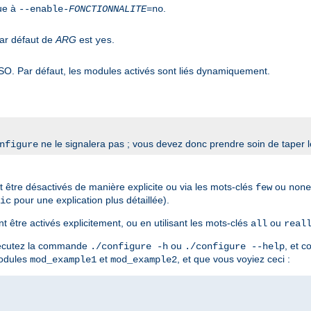
que à
.
--enable-
FONCTIONNALITE
=no
par défaut de
ARG
est
.
yes
SO. Par défaut, les modules activés sont liés dynamiquement.
ne le signalera pas ; vous devez donc prendre soin de taper 
nfigure
t être désactivés de manière explicite ou via les mots-clés
ou
few
none
pour une explication plus détaillée).
ic
 être activés explicitement, ou en utilisant les mots-clés
ou
all
real
exécutez la commande
ou
, et c
./configure -h
./configure --help
modules
et
, et que vous voyiez ceci :
mod_example1
mod_example2