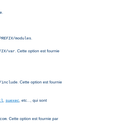
e.
.
PREFIX
/modules
. Cette option est fournie
FIX
/var
. Cette option est fournie
/include
,
, etc..., qui sont
tl
suexec
. Cette option est fournie par
com