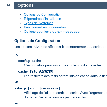
Options
Options de Configuration
Répertoires d'installation
Types de Systèmes
Fonctionnalités optionnelles
Options pour les programmes support
Options de Configuration
Les options suivantes affectent le comportement du script
co
-C
--config-cache
C'est un alias pour
--cache-file=config.cache
--cache-file=
FICHIER
Les résultats des tests seront mis en cache dans le fic
-h
--help [short|recursive]
Affichage de l'aide et sortie du script. Avec l'argument
d'afficher l'aide de tous les paquets inclus.
-n