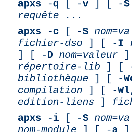
apxs
-
q
[ -
v
] [ -
S
requête
...
apxs
-
c
[ -
S
nom
=
va
fichier-dso
] [ -
I
] [ -
D
nom
=
valeur
] 
répertoire-lib
] [ 
bibliothèque
] [ -
W
compilation
] [ -
Wl
edition-liens
]
fic
apxs
-
i
[ -
S
nom
=
va
nom-module
] [ -
a
] 