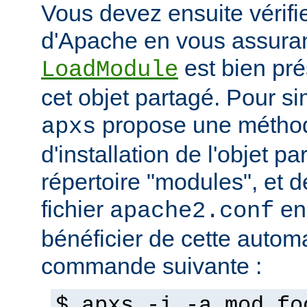
Vous devez ensuite vérifie
d'Apache en vous assuran
est bien pré
LoadModule
cet objet partagé. Pour sim
propose une métho
apxs
d'installation de l'objet p
répertoire "modules", et d
fichier
en
apache2.conf
bénéficier de cette automat
commande suivante :
$ apxs -i -a mod_fo