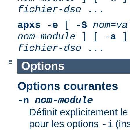
fichier-dso
...
apxs
-
e
[ -
S
nom
=
va
nom-module
] [ -
a
] 
fichier-dso
...
Options
Options courantes
-n
nom-module
Définit explicitement 
pour les options
(ins
-i