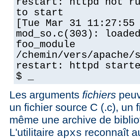
restart: httpd not r
to start
[Tue Mar 31 11:27:55
mod_so.c(303): loade
foo_module
/chemin/vers/apache/
restart: httpd start
$ _
Les arguments
fichiers
peuv
un fichier source C (.c), un f
même une archive de biblio
L'utilitaire
reconnaît a
apxs