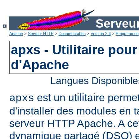
Serveu
Apache
>
Serveur HTTP
>
Documentation
>
Version 2.4
>
Programmes
apxs - Utilitaire pou
d'Apache
Langues Disponible
est un utilitaire perme
apxs
d'installer des modules en 
serveur HTTP Apache. A cet 
dynamique partagé (DSO) es