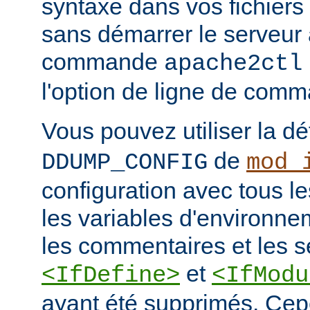
syntaxe dans vos fichiers
sans démarrer le serveur à
commande
apache2ctl
l'option de ligne de co
Vous pouvez utiliser la dé
de
DDUMP_CONFIG
mod_
configuration avec tous les
les variables d'environne
les commentaires et les s
et
<IfDefine>
<IfModu
ayant été supprimés. Cepe