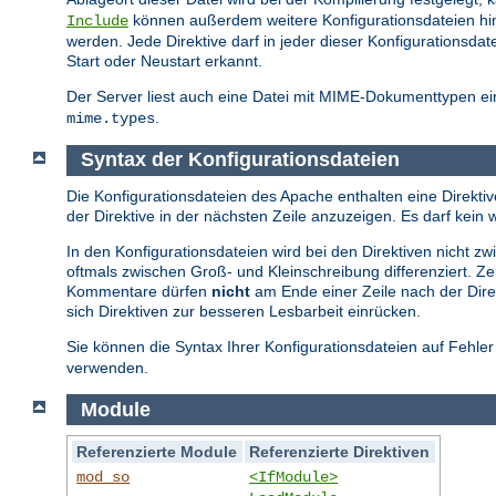
können außerdem weitere Konfigurationsdateien hi
Include
werden. Jede Direktive darf in jeder dieser Konfiguration
Start oder Neustart erkannt.
Der Server liest auch eine Datei mit MIME-Dokumenttypen ein
.
mime.types
Syntax der Konfigurationsdateien
Die Konfigurationsdateien des Apache enthalten eine Direktive
der Direktive in der nächsten Zeile anzuzeigen. Es darf ke
In den Konfigurationsdateien wird bei den Direktiven nicht 
oftmals zwischen Groß- und Kleinschreibung differenziert. Z
Kommentare dürfen
nicht
am Ende einer Zeile nach der Direk
sich Direktiven zur besseren Lesbarbeit einrücken.
Sie können die Syntax Ihrer Konfigurationsdateien auf Fehle
verwenden.
Module
Referenzierte Module
Referenzierte Direktiven
mod_so
<IfModule>