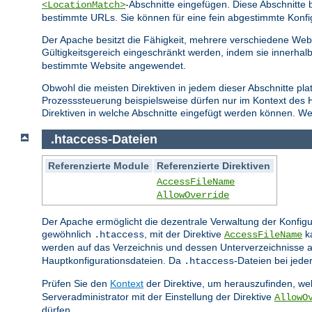
-Abschnitte eingefügen. Diese Abschnitt
<LocationMatch>
bestimmte URLs. Sie können für eine fein abgestimmte Konfi
Der Apache besitzt die Fähigkeit, mehrere verschiedene Webs
Gültigkeitsgereich eingeschränkt werden, indem sie innerhal
bestimmte Website angewendet.
Obwohl die meisten Direktiven in jedem dieser Abschnitte pla
Prozesssteuerung beispielsweise dürfen nur im Kontext des
Direktiven in welche Abschnitte eingefügt werden können. Wei
.htaccess-Dateien
Referenzierte Module
Referenzierte Direktiven
AccessFileName
AllowOverride
Der Apache ermöglicht die dezentrale Verwaltung der Konfigu
gewöhnlich
, mit der Direktive
ka
.htaccess
AccessFileName
werden auf das Verzeichnis und dessen Unterverzeichnisse a
Hauptkonfigurationsdateien. Da
-Dateien bei jed
.htaccess
Prüfen Sie den
Kontext
der Direktive, um herauszufinden, wel
Serveradministrator mit der Einstellung der Direktive
AllowO
dürfen.