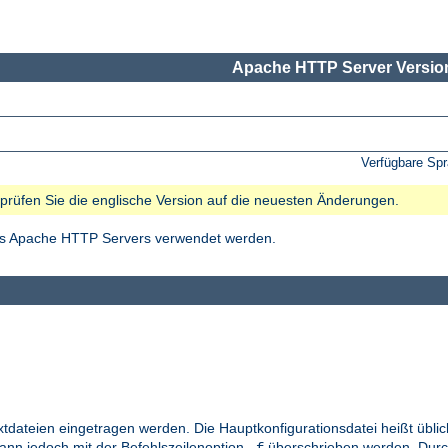
Apache HTTP Server Version
Verfügbare Sp
e prüfen Sie die englische Version auf die neuesten Änderungen.
des Apache HTTP Servers verwendet werden.
xtdateien eingetragen werden. Die Hauptkonfigurationsdatei heißt übl
kann jedoch mit der Befehlszeilenoption
überschrieben werden. Durc
-f