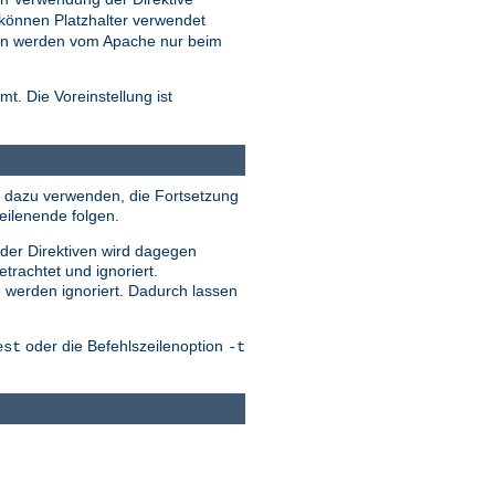
können Platzhalter verwendet
eien werden vom Apache nur beim
t. Die Voreinstellung ist
ile dazu verwenden, die Fortsetzung
eilenende folgen.
 der Direktiven wird dagegen
trachtet und ignoriert.
e werden ignoriert. Dadurch lassen
oder die Befehlszeilenoption
est
-t