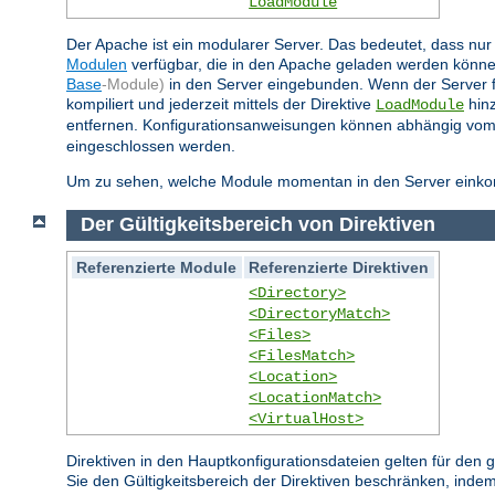
LoadModule
Der Apache ist ein modularer Server. Das bedeutet, dass nur 
Modulen
verfügbar, die in den Apache geladen werden könne
Base
-Module)
in den Server eingebunden. Wenn der Server 
kompiliert und jederzeit mittels der Direktive
hinz
LoadModule
entfernen. Konfigurationsanweisungen können abhängig vom
eingeschlossen werden.
Um zu sehen, welche Module momentan in den Server einkompi
Der Gültigkeitsbereich von Direktiven
Referenzierte Module
Referenzierte Direktiven
<Directory>
<DirectoryMatch>
<Files>
<FilesMatch>
<Location>
<LocationMatch>
<VirtualHost>
Direktiven in den Hauptkonfigurationsdateien gelten für den
Sie den Gültigkeitsbereich der Direktiven beschränken, indem