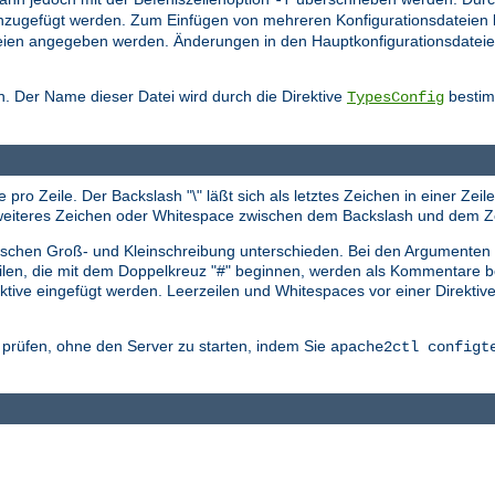
nzugefügt werden. Zum Einfügen von mehreren Konfigurationsdateien 
sdateien angegeben werden. Änderungen in den Hauptkonfigurationsdat
. Der Name dieser Datei wird durch die Direktive
bestimm
TypesConfig
 pro Zeile. Der Backslash "\" läßt sich als letztes Zeichen in einer Ze
in weiteres Zeichen oder Whitespace zwischen dem Backslash und dem Z
zwischen Groß- und Kleinschreibung unterschieden. Bei den Argumenten
eilen, die mit dem Doppelkreuz "#" beginnen, werden als Kommentare be
tive eingefügt werden. Leerzeilen und Whitespaces vor einer Direktiv
r prüfen, ohne den Server zu starten, indem Sie
apache2ctl configt