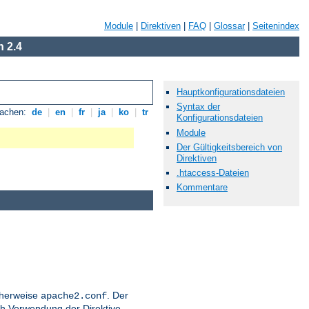
Module
|
Direktiven
|
FAQ
|
Glossar
|
Seitenindex
 2.4
Hauptkonfigurationsdateien
Syntax der
rachen:
de
|
en
|
fr
|
ja
|
ko
|
tr
Konfigurationsdateien
Module
Der Gültigkeitsbereich von
Direktiven
.htaccess-Dateien
Kommentare
icherweise
. Der
apache2.conf
h Verwendung der Direktive