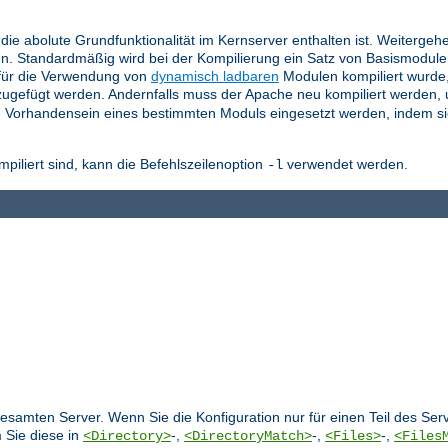
die abolute Grundfunktionalität im Kernserver enthalten ist. Weitergeh
n. Standardmäßig wird bei der Kompilierung ein Satz von Basismodul
für die Verwendung von
dynamisch ladbaren
Modulen kompiliert wurde
ugefügt werden. Andernfalls muss der Apache neu kompiliert werden,
 Vorhandensein eines bestimmten Moduls eingesetzt werden, indem si
liert sind, kann die Befehlszeilenoption
verwendet werden.
-l
 gesamten Server. Wenn Sie die Konfiguration nur für einen Teil des S
 Sie diese in
-,
-,
-,
<Directory>
<DirectoryMatch>
<Files>
<Files