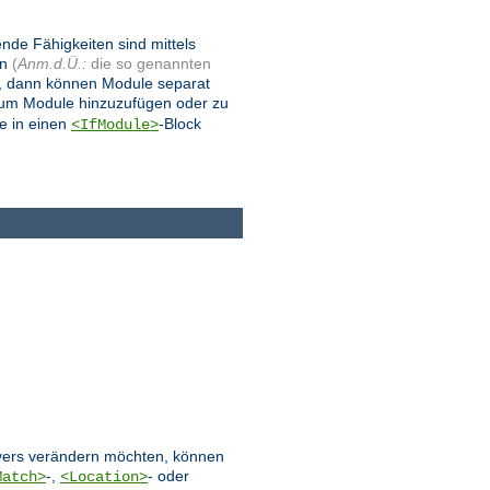
ende Fähigkeiten sind mittels
en
(
Anm.d.Ü.:
die so genannten
, dann können Module separat
 um Module hinzuzufügen oder zu
e in einen
-Block
<IfModule>
ervers verändern möchten, können
-,
- oder
Match>
<Location>