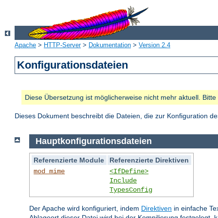
Apache
>
HTTP-Server
>
Dokumentation
>
Version 2.4
Konfigurationsdateien
Diese Übersetzung ist möglicherweise nicht mehr aktuell. Bitt
Dieses Dokument beschreibt die Dateien, die zur Konfiguration 
Hauptkonfigurationsdateien
Referenzierte Module
Referenzierte Direktiven
mod_mime
<IfDefine>
Include
TypesConfig
Der Apache wird konfiguriert, indem
Direktiven
in einfache Te
Ablageort dieser Datei wird bei der Kompilierung festgelegt, 