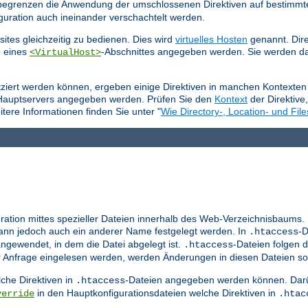
e begrenzen die Anwendung der umschlossenen Direktiven auf bestimmt
guration auch ineinander verschachtelt werden.
ites gleichzeitig zu bedienen. Dies wird
virtuelles Hosten
genannt. Dire
b eines
-Abschnittes angegeben werden. Sie werden da
<VirtualHost>
tziert werden können, ergeben einige Direktiven in manchen Kontexten 
 Hauptservers angegeben werden. Prüfen Sie den
Kontext
der Direktive
tere Informationen finden Sie unter "
Wie Directory-, Location- und File
ration mittes spezieller Dateien innerhalb des Web-Verzeichnisbaums.
nn jedoch auch ein anderer Name festgelegt werden. In
-D
.htaccess
ngewendet, in dem die Datei abgelegt ist.
-Dateien folgen d
.htaccess
er Anfrage eingelesen werden, werden Änderungen in diesen Dateien so
che Direktiven in
-Dateien angegeben werden können. Darü
.htaccess
in den Hauptkonfigurationsdateien welche Direktiven in
verride
.htac