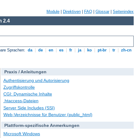
Module
|
Direktiven
|
FAQ
|
Glossar
|
Seitenindex
 2.4
bare Sprachen:
da
|
de
|
en
|
es
|
fr
|
ja
|
ko
|
pt-br
|
tr
|
zh-cn
Praxis / Anleitungen
Authentisierung und Autorisierung
Zugriffskontrolle
CGI: Dynamische Inhalte
.htaccess-Dateien
Server Side Includes (SSI)
Web-Verzeichnisse für Benutzer (public_html)
Plattform-spezifische Anmerkungen
Microsoft Windows