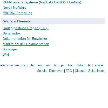
RPM-basierte Systeme (Redhat / CentOS / Fedora)
Novell NetWare
EBCDIC-Portierung
Weitere Themen
Häufig gestellte Fragen (FAQ)
Seitenindex
Dokumentation für Entwickler
Mithilfe bei der Dokumentation
Sonstiges
Wiki
bare Sprachen:
da
|
de
|
en
|
es
|
fr
|
ja
|
ko
|
pt-br
|
tr
|
zh-cn
Module
|
Direktiven
|
FAQ
|
Glossar
|
Seitenindex