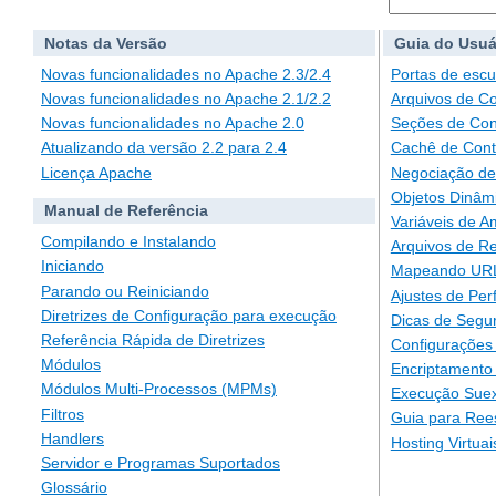
Notas da Versão
Guia do Usuá
Novas funcionalidades no Apache 2.3/2.4
Portas de escu
Novas funcionalidades no Apache 2.1/2.2
Arquivos de C
Novas funcionalidades no Apache 2.0
Seções de Con
Atualizando da versão 2.2 para 2.4
Cachê de Con
Licença Apache
Negociação de
Objetos Dinâm
Manual de Referência
Variáveis de A
Compilando e Instalando
Arquivos de Re
Iniciando
Mapeando URLs
Parando ou Reiniciando
Ajustes de Pe
Diretrizes de Configuração para execução
Dicas de Segu
Referência Rápida de Diretrizes
Configurações 
Módulos
Encriptamento
Módulos Multi-Processos (MPMs)
Execução Suex
Filtros
Guia para Ree
Handlers
Hosting Virtuai
Servidor e Programas Suportados
Glossário