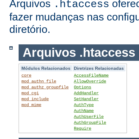
Arquivos
ofere
.htaccess
fazer mudanças nas config
diretório.
Arquivos .htaccess
Módulos Relacionados
Diretrizes Relacionadas
core
AccessFileName
mod_authn_file
AllowOverride
mod_authz_groupfile
Options
mod_cgi
AddHandler
mod_include
SetHandler
mod_mime
AuthType
AuthName
AuthUserFile
AuthGroupFile
Require