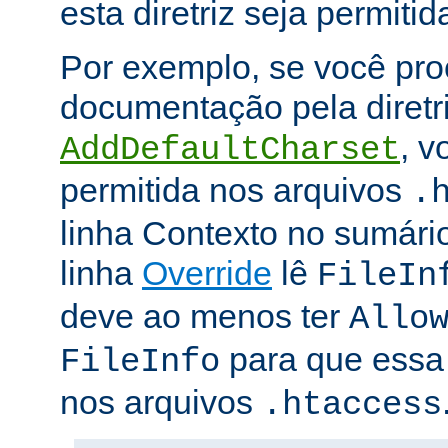
esta diretriz seja permitid
Por exemplo, se você pro
documentação pela diretr
, v
AddDefaultCharset
permitida nos arquivos
.
linha Contexto no sumário
linha
Override
lê
FileIn
deve ao menos ter
Allo
para que essa d
FileInfo
nos arquivos
.htaccess