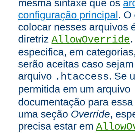
mesma sintaxe que os
ar
configuração principal
. O
colocar nesses arquivos 
diretriz
.
AllowOverride
especifica, em categorias,
serão aceitas caso seja
arquivo
. Se u
.htaccess
permitida em um arquivo
documentação para essa di
uma seção
Override
, esp
precisa estar em
AllowO