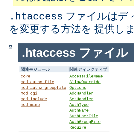
ファイルはデ
.htaccess
を変更する方法を 提供し
.htaccess ファイル
関連モジュール
関連ディレクティブ
core
AccessFileName
mod_authn_file
AllowOverride
mod_authz_groupfile
Options
mod_cgi
AddHandler
mod_include
SetHandler
mod_mime
AuthType
AuthName
AuthUserFile
AuthGroupFile
Require