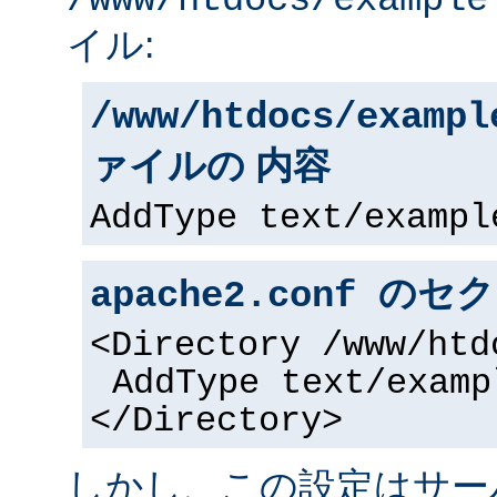
/www/htdocs/example
イル:
/www/htdocs/exampl
ァイルの 内容
AddType text/exampl
apache2.conf の
<Directory /www/htd
AddType text/examp
</Directory>
しかし、この設定はサー