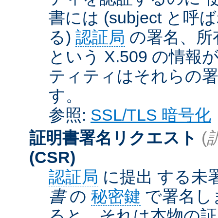
書には (subject と呼
る)
認証局
の署名、所
という X.509 の
ティティはそれらの署
す。
参照:
SSL/TLS 暗号化
証明書署名リクエスト
(
(CSR)
認証局
に提出 する未
書
の
秘密鍵
で署名しま
ると、それは本物の証