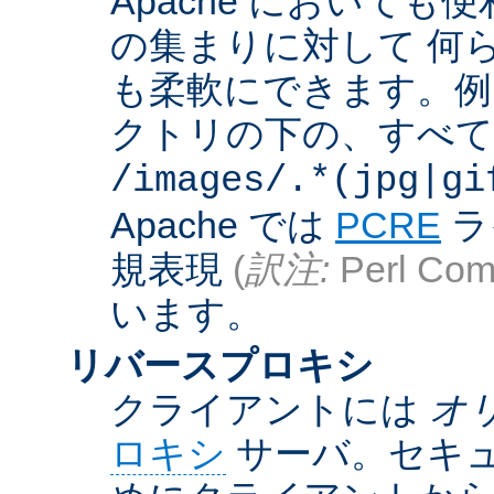
Apache において
の集まりに対して 何
も柔軟にできます。例えば
クトリの下の、すべての .g
/images/.*(jpg|gi
Apache では
PCRE
ラ
規表現
(
訳注:
Perl Comp
います。
リバースプロキシ
クライアントには
オ
ロキシ
サーバ。セキュ