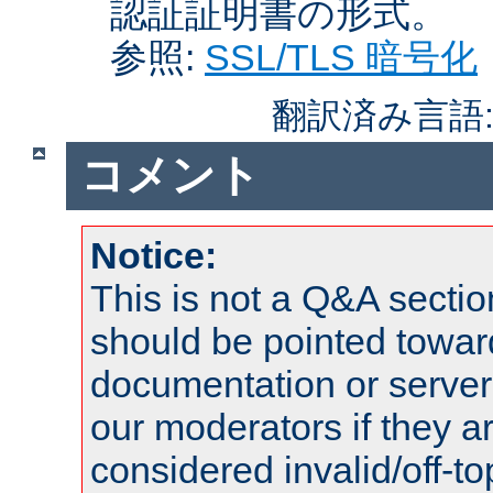
認証証明書の形式。
参照:
SSL/TLS 暗号化
翻訳済み言語
コメント
Notice:
This is not a Q&A sect
should be pointed towar
documentation or serve
our moderators if they a
considered invalid/off-t