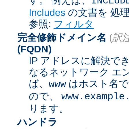
INCLUD
Includes
の文書を 処
参照:
フィルタ
完全修飾ドメイン名
(
訳注
(FQDN)
IP アドレスに解決
なるネットワーク エ
ば、
はホスト名
www
ので、
www.example
ります。
ハンドラ