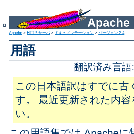
Apach
Apache
>
HTTP サーバ
>
ドキュメンテーション
>
バージョン 2.4
用語
翻訳済み言語
この日本語訳はすでに古
す。 最近更新された内
い。
この用語集では Apach