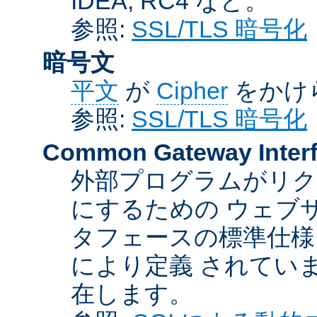
IDEA, RC4 など。
参照:
SSL/TLS 暗号化
暗号文
平文
が
Cipher
をかけ
参照:
SSL/TLS 暗号化
Common Gateway Inter
外部プログラムがリ
にするための ウェブ
タフェースの標準仕様
により定義 されてい
在します。