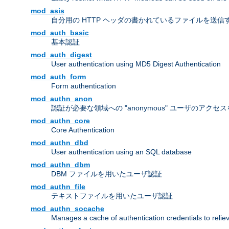
mod_asis
自分用の HTTP ヘッダの書かれているファイルを送信
mod_auth_basic
基本認証
mod_auth_digest
User authentication using MD5 Digest Authentication
mod_auth_form
Form authentication
mod_authn_anon
認証が必要な領域への "anonymous" ユーザのアクセ
mod_authn_core
Core Authentication
mod_authn_dbd
User authentication using an SQL database
mod_authn_dbm
DBM ファイルを用いたユーザ認証
mod_authn_file
テキストファイルを用いたユーザ認証
mod_authn_socache
Manages a cache of authentication credentials to reli