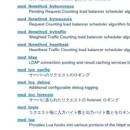
mod_lbmethod_bybusyness
Pending Request Counting load balancer scheduler alg
mod_lbmethod_byrequests
Request Counting load balancer scheduler algorithm f
mod_lbmethod_bytraffic
Weighted Traffic Counting load balancer scheduler alg
mod_lbmethod_heartbeat
Heartbeat Traffic Counting load balancer scheduler alg
mod_ldap
LDAP connection pooling and result caching services 
mod_log_config
サーバへのリクエストのロギング
mod_log_debug
Additional configurable debug logging
mod_log_forensic
サーバに送られたリクエストの forensic ロギング
mod_logio
リクエスト毎に入力バイト数と出力バイト数とをロギ
mod_lua
Provides Lua hooks into various portions of the httpd 