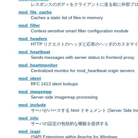
レスポンスのボディをクライアントに送る前に外部プ
mod_file_cache
Caches a static list of files in memory
mod_filter
Context-sensitive smart filter configuration module
mod_headers
HTTP リクエストのヘッダと応答のヘッダのカスタマ
mod_heartbeat
Sends messages with server status to frontend proxy
mod_heartmonitor
Centralized monitor for mod_heartbeat origin servers
mod_ident
RFC 1413 ident lookups
mod_imagemap
Server-side imagemap processing
mod_include
サーバがパースする html ドキュメント (Server Side Incl
mod_info
サーバの設定の包括的な概観を提供する
mod_isapi
ISAPI Extensions within Apache for Windows