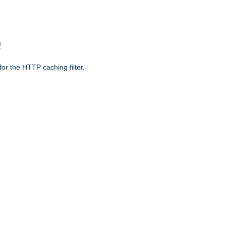
理
r the HTTP caching filter.