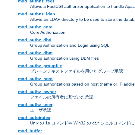
mod_authnz_fcgi
Allows a FastCGI authorizer application to handle Apac
mod_authnz_ldap
Allows an LDAP directory to be used to store the datab
mod_authz_core
Core Authorization
mod_authz_dbd
Group Authorization and Login using SQL
mod_authz_dbm
Group authorization using DBM files
mod_authz_groupfile
プレーンテキストファイルを用いたグループ承認
mod_authz_host
Group authorizations based on host (name or IP addre
mod_authz_owner
ファイルの所有者に基づいた承認
mod_authz_user
ユーザ承認
mod_autoindex
Unix の
コマンドや Win32 の
シェルコマンドに
ls
dir
mod_buffer