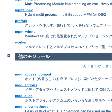
Multi-Processing Module implementing an exclusively 
mpmt_os2
Hybrid multi-process, multi-threaded MPM for OS/2
prefork
スレッドを使わず、先行して fork を行なうウェブサー
mpm_winnt
Windows NT 向けに最適化されたマルチプロセッシン
worker
マルチスレッドとマルチプロセスのハイブリッド型 ウ
他のモジュール
A
|
B
|
C
|
D
mod_access_compat
ホスト (名前もしくは IP アドレス) に基づいたグルー
mod_actions
メディアタイプやリクエストメソッドに応じて CGI 
mod_alias
ホストファイルシステム上のいろいろな違う場所を ドキ
mod_allowmethods
Easily restrict what HTTP methods can be used on the