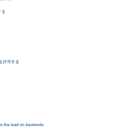
する
スを許可する
eve the load on backends