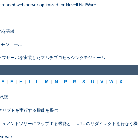
threaded web server optimized for Novell NetWare
バを実装
グモジュール
ェブサーバを実装したマルチプロセッシングモジュール
|
E
|
F
|
H
|
I
|
L
|
M
|
N
|
P
|
R
|
S
|
U
|
V
|
W
|
X
プ承認
スクリプトを実行する機能を提供
ュメントツリーにマップする機能と、 URL のリダイレクトを行なう
 server