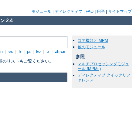
モジュール
|
ディレクティブ
|
FAQ
|
用語
|
サイトマップ
 2.4
コア機能と MPM
他のモジュール
en
|
es
|
fr
|
ja
|
ko
|
tr
|
zh-cn
参照
順のリストもご覧ください。
マルチプロセッシングモジュ
ール (MPMs)
ディレクティブ クイックリフ
ァレンス