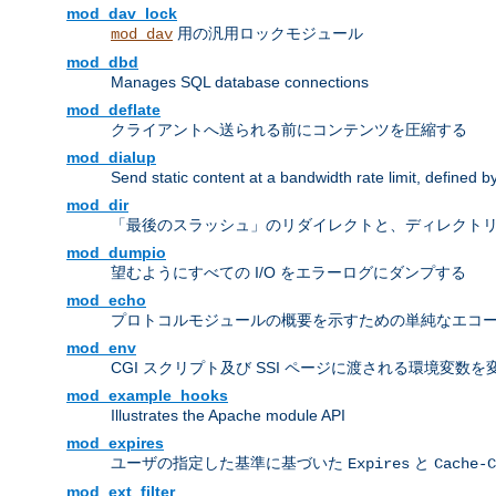
mod_dav_lock
用の汎用ロックモジュール
mod_dav
mod_dbd
Manages SQL database connections
mod_deflate
クライアントへ送られる前にコンテンツを圧縮する
mod_dialup
Send static content at a bandwidth rate limit, defined
mod_dir
「最後のスラッシュ」のリダイレクトと、ディレクトリ
mod_dumpio
望むようにすべての I/O をエラーログにダンプする
mod_echo
プロトコルモジュールの概要を示すための単純なエコ
mod_env
CGI スクリプト及び SSI ページに渡される環境変数
mod_example_hooks
Illustrates the Apache module API
mod_expires
ユーザの指定した基準に基づいた
と
Expires
Cache-C
mod_ext_filter