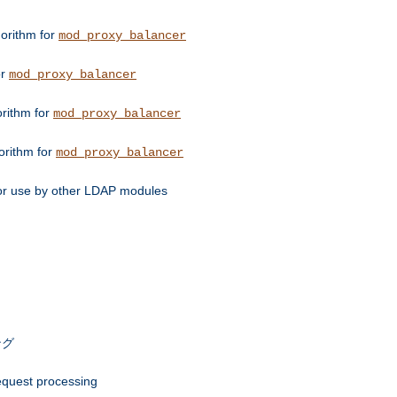
orithm for
mod_proxy_balancer
or
mod_proxy_balancer
orithm for
mod_proxy_balancer
orithm for
mod_proxy_balancer
for use by other LDAP modules
ング
request processing