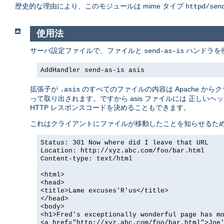
歴史的な理由により、このモジュールは mime タイプ
httpd/sen
使用法
サーバ設定ファイルで、ファイルと
ハンドラを
send-as-is
AddHandler send-as-is asis
拡張子が
のすべてのファイルの内容は Apache か
.asis
って取り出されます。ですから asis ファイルには 正しいヘッ
HTTP レスポンスコードを決めることもできます。
これはクライアントにファイルが移動したことを知らせるた
Status: 301 Now where did I leave that URL
Location: http://xyz.abc.com/foo/bar.html
Content-type: text/html
<html>
<head>
<title>Lame excuses'R'us</title>
</head>
<body>
<h1>Fred's exceptionally wonderful page has m
<a href="http://xyz.abc.com/foo/bar.html">Joe