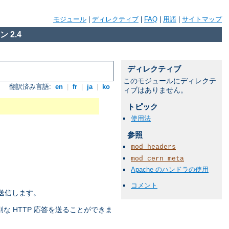
モジュール
|
ディレクティブ
|
FAQ
|
用語
|
サイトマップ
 2.4
ディレクティブ
このモジュールにディレクテ
翻訳済み言語:
en
|
fr
|
ja
|
ko
ィブはありません。
トピック
使用法
参照
mod_headers
mod_cern_meta
Apache のハンドラの使用
コメント
送信します。
な HTTP 応答を送ることができま