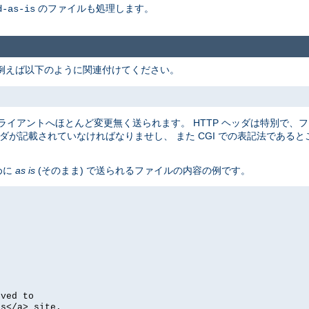
のファイルも処理します。
d-as-is
例えば以下のように関連付けてください。
らクライアントへほとんど変更無く送られます。 HTTP ヘッダは特別で、
ダが記載されていなければなりませし、 また CGI での表記法であるところの
めに
as is
(そのまま) で送られるファイルの内容の例です。
oved to
's</a> site.