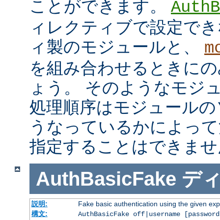
ことができます。
AuthB
ィレクティブで設定でき
ィ製のモジュールと、
m
を組み合わせるときにの
ょう。 そのようなモジ
処理順序はモジュールの
うなっているかによって
指定することはできませ
AuthBasicFake
デ
説明:
Fake basic authentication using the given e
構文:
AuthBasicFake off|username [password