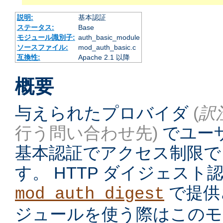
説明:
基本認証
ステータス:
Base
モジュール識別子:
auth_basic_module
ソースファイル:
mod_auth_basic.c
互換性:
Apache 2.1 以降
概要
与えられたプロバイダ
(
訳
行う問い合わせ先)
でユーザ
基本認証でアクセス制限で
す。 HTTP ダイジェス
で提供
mod_auth_digest
ジュールを使う際はこのモ