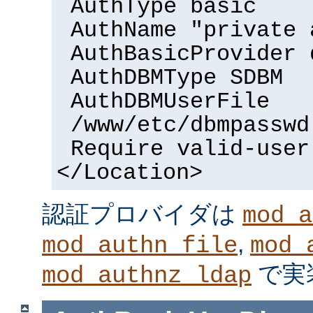
AuthType basic
AuthName "private 
AuthBasicProvider 
AuthDBMType SDBM
AuthDBMUserFile
/www/etc/dbmpasswd
Require valid-user
</Location>
認証プロバイダは
mod_a
,
mod_authn_file
mod_
で実
mod_authnz_ldap