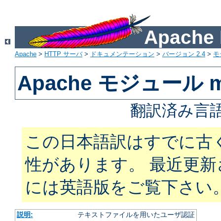
Apach
Apache
>
HTTP サーバ
>
ドキュメンテーション
>
バージョン 2.4
>
モ
Apache モジュール mo
翻訳済み言語
この日本語訳はすでに古
性があります。 最近更
には英語版をご覧下さい
説明:
テキストファイルを用いたユーザ認証