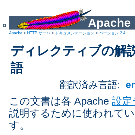
Apach
Apache
>
HTTP サーバ
>
ドキュメンテーション
>
バージョン 2.4
ディレクティブの解
語
翻訳済み言語:
e
この文書は各 Apache
設定
説明するために使われてい
す。