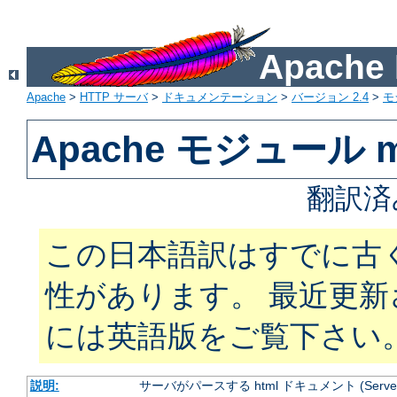
Apach
Apache
>
HTTP サーバ
>
ドキュメンテーション
>
バージョン 2.4
>
モ
Apache モジュール mo
翻訳済
この日本語訳はすでに古
性があります。 最近更
には英語版をご覧下さい
説明:
サーバがパースする html ドキュメント (Server Si