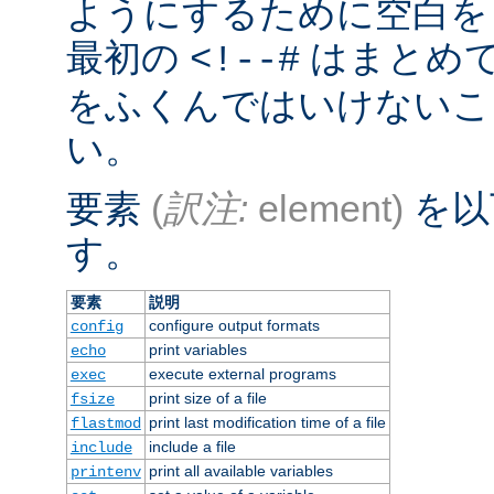
ようにするために空白を
最初の
はまとめ
<!--#
をふくんではいけないこ
い。
要素
(
訳注:
element)
を以
す。
要素
説明
configure output formats
config
print variables
echo
execute external programs
exec
print size of a file
fsize
print last modification time of a file
flastmod
include a file
include
print all available variables
printenv