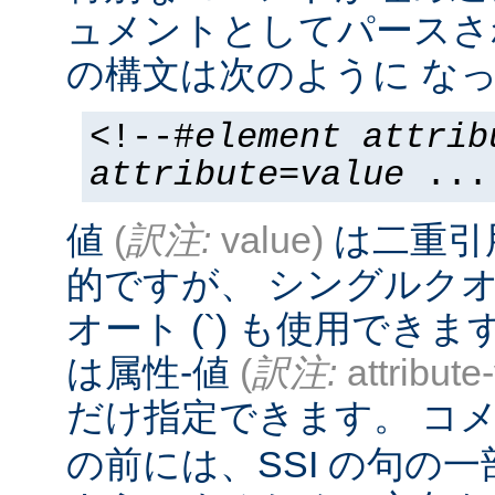
ュメントとしてパースさ
の構文は次のように なっ
<!--#
element
attrib
attribute
=
value
...
値
(
訳注:
value)
は二重引
的ですが、 シングルクオー
オート (`) も使用でき
は属性-値
(
訳注:
attribute
だけ指定できます。 コメ
の前には、SSI の句の