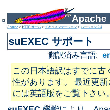
Apach
Apache
>
HTTP サーバ
>
ドキュメンテーション
>
バージョン 2.4
suEXEC サポート
翻訳済み言語:
e
この日本語訳はすでに古
性があります。 最近更
には英語版をご覧下さい
suEXEC
機能により、Apac