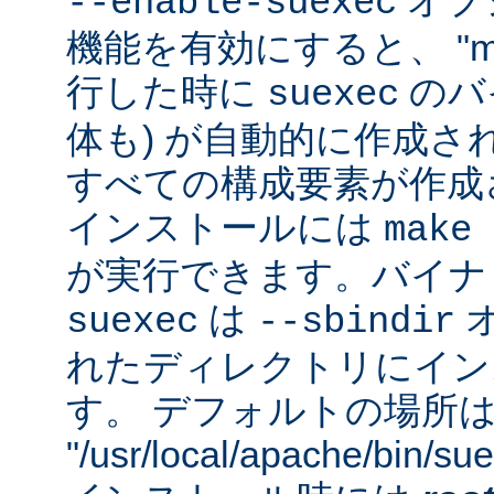
オプシ
--enable-suexec
機能を有効にすると、 "m
行した時に
のバイ
suexec
体も) が自動的に作成さ
すべての構成要素が作成
インストールには
make 
が実行できます。バイナ
は
suexec
--sbindir
れたディレクトリにイン
す。 デフォルトの場所
"/usr/local/apache/bin/