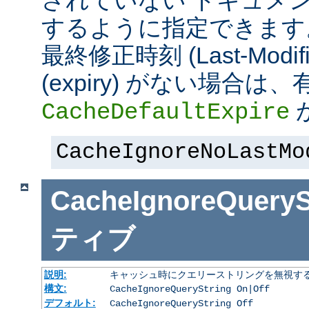
されていない ドキュメ
するように指定できます
最終修正時刻 (Last-Modi
(expiry) がない場合
CacheDefaultExpire
CacheIgnoreNoLastMo
CacheIgnoreQueryS
ティブ
説明:
キャッシュ時にクエリーストリングを無視す
構文:
CacheIgnoreQueryString On|Off
デフォルト:
CacheIgnoreQueryString Off