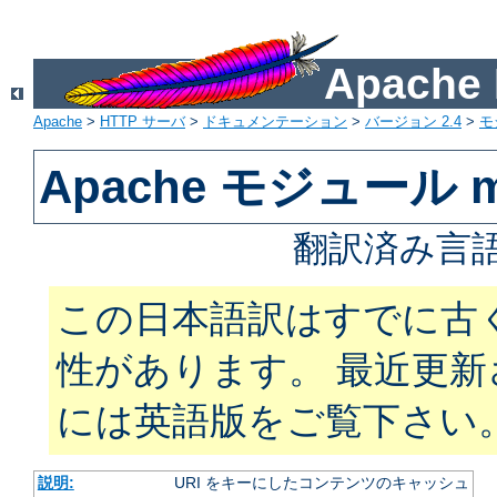
Apach
Apache
>
HTTP サーバ
>
ドキュメンテーション
>
バージョン 2.4
>
モ
Apache モジュール m
翻訳済み言語
この日本語訳はすでに古
性があります。 最近更
には英語版をご覧下さい
説明:
URI をキーにしたコンテンツのキャッシュ