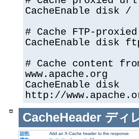
# Cache proxied url
CacheEnable disk /
# Cache FTP-proxied
CacheEnable disk ft
# Cache content fro
www.apache.org
CacheEnable disk
http://www.apache.o
CacheHeader
ディ
説明:
Add an X-Cache header to the response.