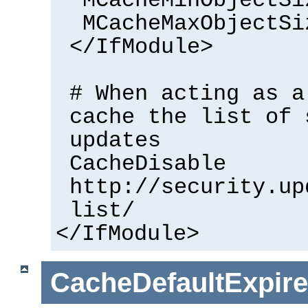
MCacheMinObjectSi
MCacheMaxObjectSi
</IfModule>
# When acting as a
cache the list of 
updates
CacheDisable
http://security.up
list/
</IfModule>
CacheDefaultExpire