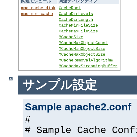
関連モジュール
関連ディレクティブ
mod_cache_disk
CacheRoot
mod_mem_cache
CacheDirLevels
CacheDirLength
CacheMinFileSize
CacheMaxFileSize
MCacheSize
MCacheMaxObjectCount
MCacheMinObjectSize
MCacheMaxObjectSize
MCacheRemovalAlgorithm
MCacheMaxStreamingBuffer
サンプル設定
Sample apache2.conf
#
# Sample Cache Conf