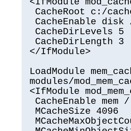
<IfModule mod_cach
CacheRoot c:/cach
CacheEnable disk 
CacheDirLevels 5
CacheDirLength 3
</IfModule>
LoadModule mem_cac
modules/mod_mem_ca
<IfModule mod_mem_
CacheEnable mem /
MCacheSize 4096
MCacheMaxObjectCo