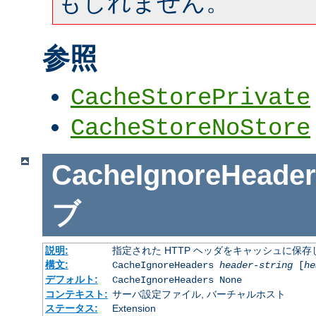
もしれません。
参照
CacheStorePrivate
CacheStoreNoStore
CacheIgnoreHeader
ブ
説明:
指定された HTTP ヘッダをキャッシュに保存
構文:
CacheIgnoreHeaders
header-string
[
he
デフォルト:
CacheIgnoreHeaders None
コンテキスト:
サーバ設定ファイル, バーチャルホスト
ステータス:
Extension