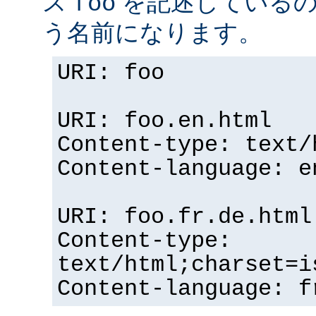
ス
を記述している
foo
う名前になります。
URI: foo
URI: foo.en.html
Content-type: text/
Content-language: e
URI: foo.fr.de.html
Content-type:
text/html;charset=i
Content-language: f