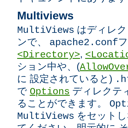
Multiviews
はディレク
MultiViews
ンで、
フ
apache2.conf
,
<Directory>
<Locati
ション中や、(
AllowOve
に 設定されていると)
.h
で
ディレクテ
Options
ることができます。
Opt
をセットし
MultiViews
てください。明示的に 