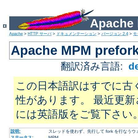
Apach
Apache
>
HTTP サーバ
>
ドキュメンテーション
>
バージョン 2.4
>
モ
Apache MPM prefor
翻訳済み言語:
d
この日本語訳はすでに古
性があります。 最近更
には英語版をご覧下さい
説明:
スレッドを使わず、先行して fork を行なう
ステータス:
MPM