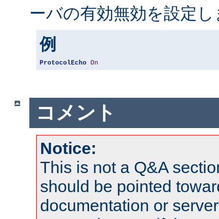
ーバの有効無効を設定し
例
ProtocolEcho
On
コメント
Notice:
This is not a Q&A sect
should be pointed towar
documentation or serve