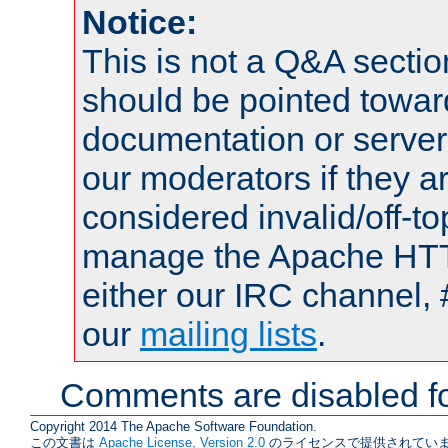
Notice:
This is not a Q&A sect
should be pointed towar
documentation or serve
our moderators if they a
considered invalid/off-t
manage the Apache HTTP
either our IRC channel, 
our
mailing lists
.
Comments are disabled fo
Copyright 2014 The Apache Software Foundation.
この文書は
Apache License, Version 2.0
のライセンスで提供されていま