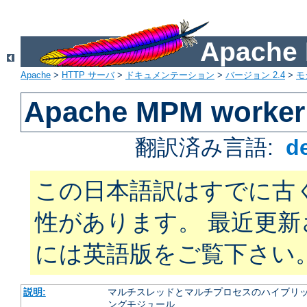
Apach
Apache
>
HTTP サーバ
>
ドキュメンテーション
>
バージョン 2.4
>
モ
Apache MPM worker
翻訳済み言語:
d
この日本語訳はすでに古
性があります。 最近更
には英語版をご覧下さい
説明:
マルチスレッドとマルチプロセスのハイブリッ
ングモジュール