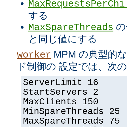
MaxRequestsPerChi
する
の
MaxSpareThreads
と同じ値にする
MPM の典型的
worker
ド制御の 設定では、次
ServerLimit 16
StartServers 2
MaxClients 150
MinSpareThreads 25
MaxSpareThreads 75