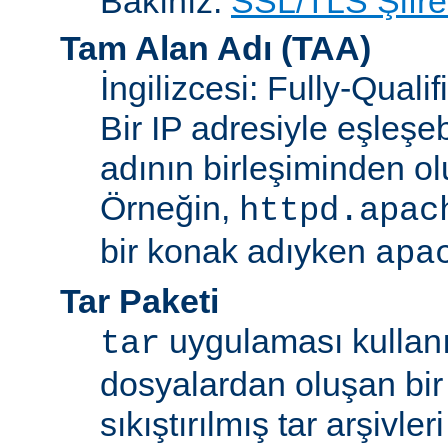
Bakınız:
SSL/TLS Şifre
Tam Alan Adı
(TAA)
İngilizcesi: Fully-Qua
Bir IP adresiyle eşleşeb
adının birleşiminden ol
Örneğin,
httpd.apac
bir konak adıyken
apa
Tar Paketi
uygulaması kullanıl
tar
dosyalardan oluşan bir
sıkıştırılmış tar arşivle