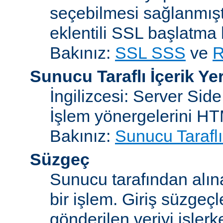
seçebilmesi sağlanmışt
eklentili SSL başlatma
Bakınız:
SSL SSS
ve
R
Sunucu Taraflı İçerik Ye
İngilizcesi: Server Sid
İşlem yönergelerini H
Bakınız:
Sunucu Taraflı
Süzgeç
Sunucu tarafından alın
bir işlem. Giriş süzgeç
gönderilen veriyi işler