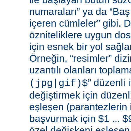
numaraları” ya da “Baş 
içeren cümleler” gibi. D
özniteliklere uygun do
için esnek bir yol sağl
Örneğin, “resimler” dizi
uzantılı olanları toplama
” düzenli i
(jpg|gif)$
değiştirmek için düzenli
eşleşen (parantezlerin
başvurmak için $1 ... $9
özel değişkeni eşleşen 