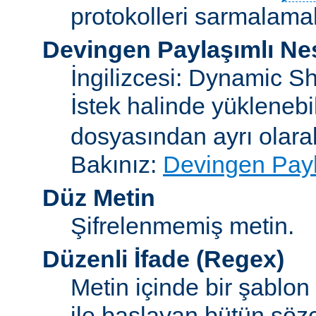
protokolleri sarmalamakt
Devingen Paylaşımlı Ne
İngilizcesi: Dynamic S
İstek halinde yükleneb
dosyasından ayrı olar
Bakınız:
Devingen Payl
Düz Metin
Şifrelenmemiş metin.
Düzenli İfade
(Regex)
Metin içinde bir şablon
ile başlayan bütün sözc