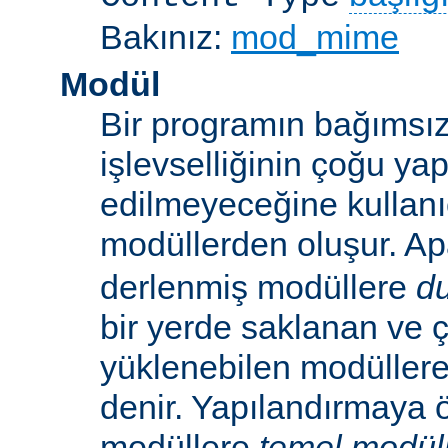
Bakınız:
mod_mime
Modül
Bir programın bağımsız
işlevselliğinin çoğu ya
edilmeyeceğine kullanıc
modüllerden oluşur. A
derlenmiş modüllere
d
bir yerde saklanan ve ç
yüklenebilen modüller
denir. Yapılandırmaya ö
modüllere
temel modül