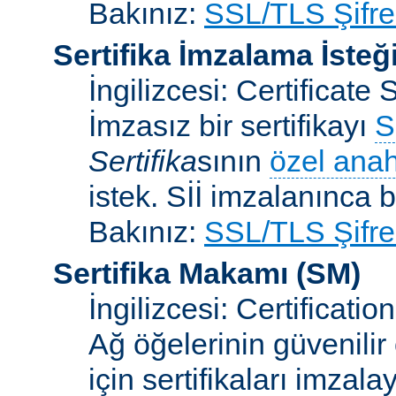
Bakınız:
SSL/TLS Şifre
Sertifika İmzalama İsteğ
İngilizcesi: Certificat
İmzasız bir sertifikayı
S
Sertifika
sının
özel anah
istek. Sİİ imzalanınca bi
Bakınız:
SSL/TLS Şifre
Sertifika Makamı
(SM)
İngilizcesi: Certificatio
Ağ öğelerinin güvenilir
için sertifikaları imzal