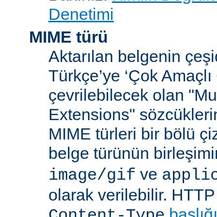
Denetimi
MIME türü
Aktarılan belgenin çeşi
Türkçe’ye ‘Çok Amaçlı 
çevrilebilecek olan "Mu
Extensions" sözcüklerin
MIME türleri bir bölü çiz
belge türünün birleşim
ve
image/gif
appli
olarak verilebilir. HTT
başlığ
Content-Type