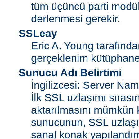
tüm üçüncü parti modül
derlenmesi gerekir.
SSLeay
Eric A. Young tarafınd
gerçeklenim kütüphane
Sunucu Adı Belirtimi
İngilizcesi: Server Na
İlk SSL uzlaşımı sıras
aktarılmasını mümkün kı
sunucunun, SSL uzlaşım
sanal konak yapılandır