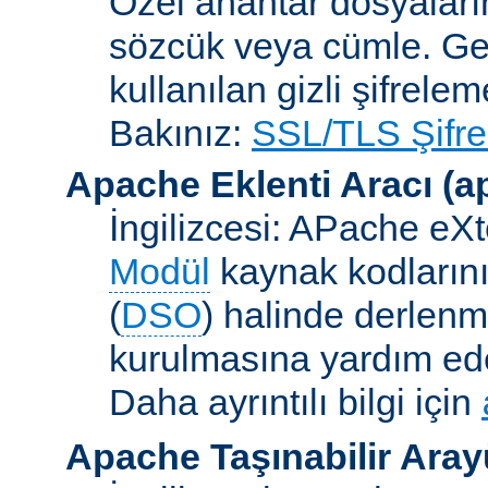
Özel anahtar dosyaların
sözcük veya cümle. Ge
kullanılan gizli şifrele
Bakınız:
SSL/TLS Şifre
Apache Eklenti Aracı
(a
İngilizcesi: APache eXt
Modül
kaynak kodlarını
(
DSO
) halinde derlen
kurulmasına yardım eden
Daha ayrıntılı bilgi için
Apache Taşınabilir Ara