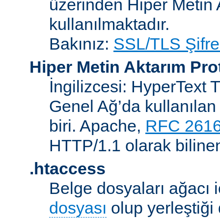
üzerinden Hiper Metin 
kullanılmaktadır.
Bakınız:
SSL/TLS Şifre
Hiper Metin Aktarım Pro
İngilizcesi: HyperText 
Genel Ağ’da kullanılan 
biri. Apache,
RFC 261
HTTP/1.1 olarak biline
.htaccess
Belge dosyaları ağacı iç
dosyası
olup yerleştiği 