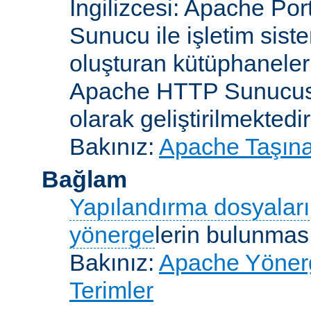
İngilizcesi: Apache Po
Sunucu ile işletim sist
oluşturan kütüphaneler
Apache HTTP Sunucusun
olarak geliştirilmektedir
Bakınız:
Apache Taşınab
Bağlam
Yapılandırma dosyaları
yönerge
lerin bulunması
Bakınız:
Apache Yönerge
Terimler