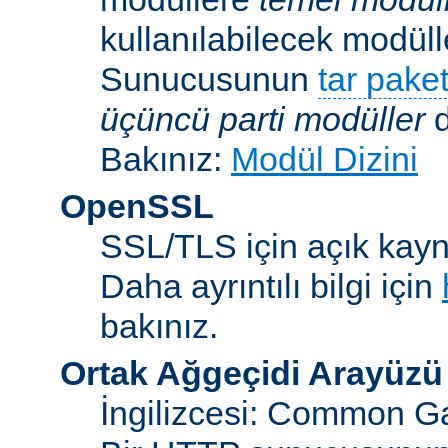
kullanılabilecek modü
Sunucusunun
tar paket
üçüncü parti modüller
d
Bakınız:
Modül Dizini
OpenSSL
SSL/TLS için açık kayna
Daha ayrıntılı bilgi için
bakınız.
Ortak Ağgeçidi Arayüzü
İngilizcesi: Common Ga