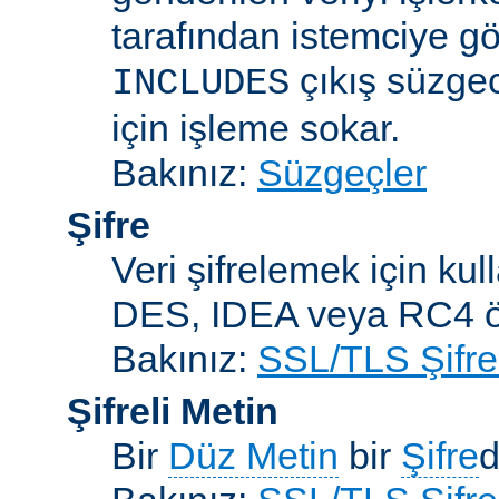
tarafından istemciye gö
çıkış süzgec
INCLUDES
için işleme sokar.
Bakınız:
Süzgeçler
Şifre
Veri şifrelemek için kul
DES, IDEA veya RC4 örn
Bakınız:
SSL/TLS Şifre
Şifreli Metin
Bir
Düz Metin
bir
Şifre
d