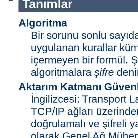
Tanımlar
Algoritma
Bir sorunu sonlu sayı
uygulanan kurallar küme
içermeyen bir formül. Ş
algoritmalara
şifre
denir
Aktarım Katmanı Güvenl
İngilizcesi: Transport 
TCP/IP ağları üzerinden
doğrulamalı ve şifreli y
olarak Genel Ağ Mühen