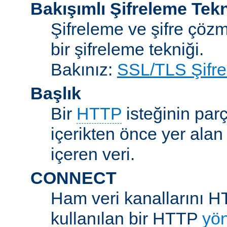
Bakışımlı Şifreleme Tekn
Şifreleme ve şifre çözme
bir şifreleme tekniği.
Bakınız:
SSL/TLS Şifre
Başlık
Bir
HTTP
isteğinin parç
içerikten önce yer alan
içeren veri.
CONNECT
Ham veri kanallarını H
kullanılan bir HTTP
yö