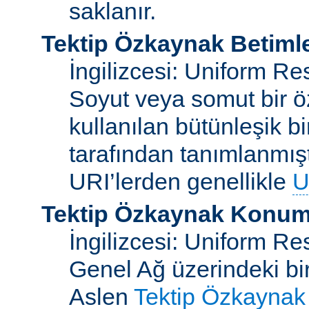
saklanır.
Tektip Özkaynak Betimle
İngilizcesi: Uniform Re
Soyut veya somut bir ö
kullanılan bütünleşik bi
tarafından tanımlanmışt
URI’lerden genellikle
U
Tektip Özkaynak Konuml
İngilizcesi: Uniform R
Genel Ağ üzerindeki bi
Aslen
Tektip Özkaynak 