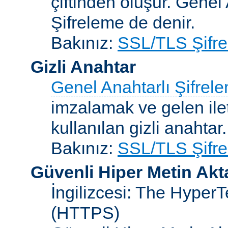
çiftinden oluşur. Genel
Şifreleme de denir.
Bakınız:
SSL/TLS Şifre
Gizli Anahtar
Genel Anahtarlı Şifrel
imzalamak ve gelen ilet
kullanılan gizli anahtar.
Bakınız:
SSL/TLS Şifre
Güvenli Hiper Metin Ak
İngilizcesi: The HyperT
(HTTPS)