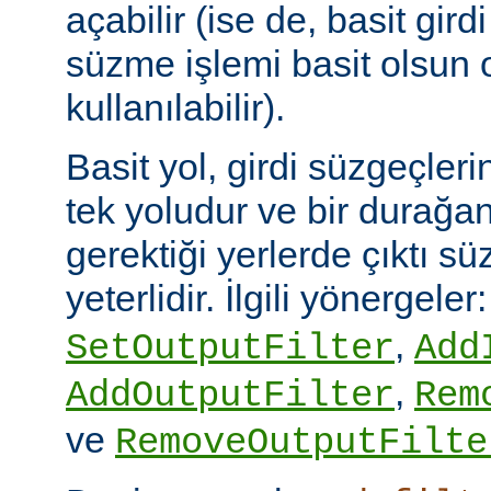
açabilir (ise de, basit gird
süzme işlemi basit olsun 
kullanılabilir).
Basit yol, girdi süzgeçler
tek yoludur ve bir durağan
gerektiği yerlerde çıktı sü
yeterlidir. İlgili yönergeler
,
SetOutputFilter
Add
,
AddOutputFilter
Rem
ve
RemoveOutputFilte