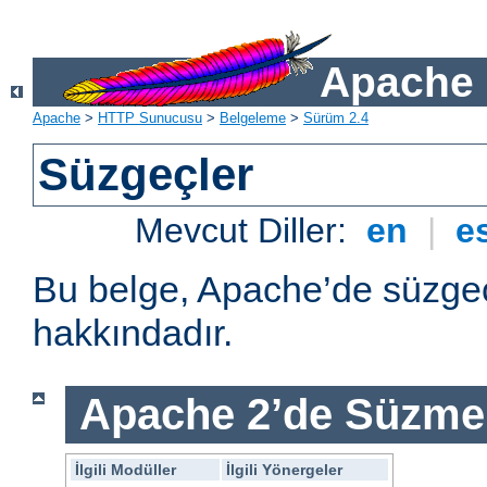
Apache 
Apache
>
HTTP Sunucusu
>
Belgeleme
>
Sürüm 2.4
Süzgeçler
Mevcut Diller:
en
|
e
Bu belge, Apache’de süzgeç
hakkındadır.
Apache 2’de Süzme 
İlgili Modüller
İlgili Yönergeler