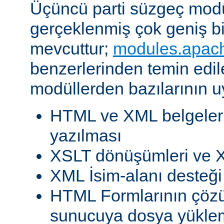
Üçüncü parti süzgeç modül
gerçeklenmiş çok geniş b
mevcuttur;
modules.apac
benzerlerinden temin edil
modüllerden bazılarının u
HTML ve XML belgeleri
yazılması
XSLT dönüşümleri ve X
XML İsim-alanı desteği
HTML Formlarının çöz
sunucuya dosya yükle