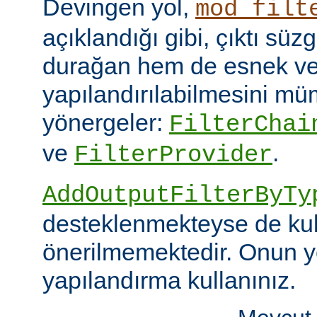
Devingen yol,
mod_filt
açıklandığı gibi, çıktı sü
durağan hem de esnek ve
yapılandırılabilmesini mümk
yönergeler:
FilterChai
ve
.
FilterProvider
AddOutputFilterByTy
desteklenmekteyse de kull
önerilmemektedir. Onun y
yapılandırma kullanınız.