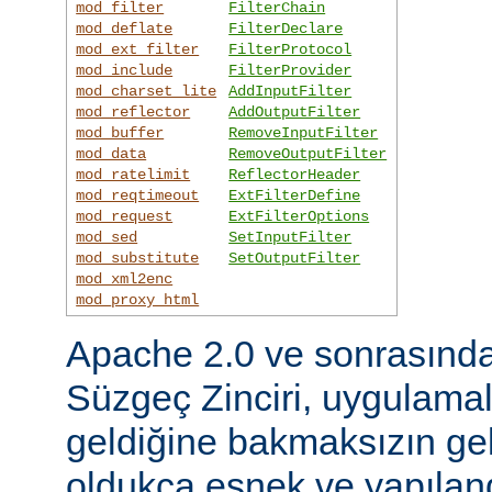
mod_filter
FilterChain
mod_deflate
FilterDeclare
mod_ext_filter
FilterProtocol
mod_include
FilterProvider
mod_charset_lite
AddInputFilter
mod_reflector
AddOutputFilter
mod_buffer
RemoveInputFilter
mod_data
RemoveOutputFilter
mod_ratelimit
ReflectorHeader
mod_reqtimeout
ExtFilterDefine
mod_request
ExtFilterOptions
mod_sed
SetInputFilter
mod_substitute
SetOutputFilter
mod_xml2enc
mod_proxy_html
Apache 2.0 ve sonrasınd
Süzgeç Zinciri, uygulama
geldiğine bakmaksızın gel
oldukça esnek ve yapılandı