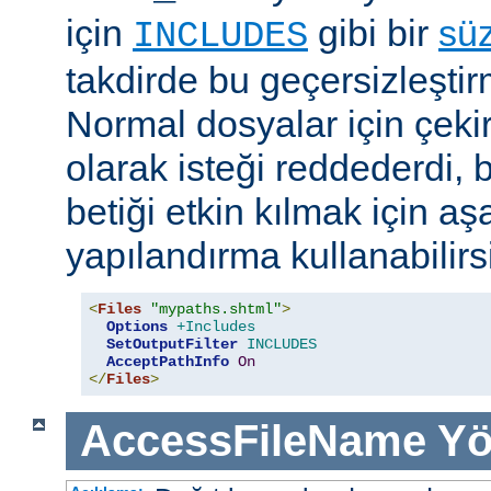
için
gibi bir
sü
INCLUDES
takdirde bu geçersizleştir
Normal dosyalar için çek
olarak isteği reddederdi, 
betiği etkin kılmak için aş
yapılandırma kullanabilirs
<
Files
"mypaths.shtml"
>
Options
+Includes
SetOutputFilter
INCLUDES
AcceptPathInfo
On
</
Files
>
AccessFileName
Yö