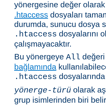
yönergesine değer olara
.htaccess
dosyaları tamam
durumda, sunucu dosya si
dosyalarını 
.htaccess
çalışmayacaktır.
Bu yönergeye
değeri 
All
bağlamında
kullanılabile
dosyalarında i
.htaccess
olarak aş
yönerge-türü
grup isimlerinden biri belirt