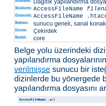
Dağıtık yapılandırma dosyası
Açıklama:
AccessFileName
filen
Sözdizimi:
AccessFileName .htac
Öntanımlı:
sunucu geneli, sanal konak
Bağlam:
Çekirdek
Durum:
core
Modül:
Belge yolu üzerindeki dizi
yapılandırma dosyalarını
verilmişse
sunucu bir iste
dizinlerde bu yönergede be
yapılandırma dosyasını ar
AccessFileName
.
acl