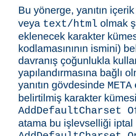
Bu yönerge, yanıtın içerik
veya
olmak şa
text/html
eklenecek karakter kümesi
kodlamasınının ismini) beli
davranış çoğunlukla kulla
yapılandırmasına bağlı olm
yanıtın gövdesinde
META
belirtilmiş karakter kümesi
AddDefaultCharset O
atama bu işlevselliği iptal