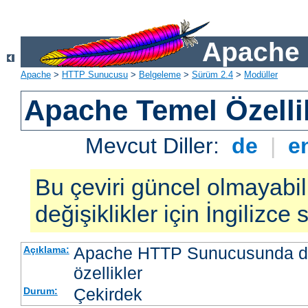
Apache 
Apache
>
HTTP Sunucusu
>
Belgeleme
>
Sürüm 2.4
>
Modüller
Apache Temel Özellik
Mevcut Diller:
de
|
e
Bu çeviri güncel olmayabil
değişiklikler için İngilizce
Apache HTTP Sunucusunda da
Açıklama:
özellikler
Çekirdek
Durum: