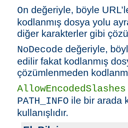
değeriyle, böyle URL’le
On
kodlanmış dosya yolu ayr
diğer karakterler gibi çöz
değeriyle, böy
NoDecode
edilir fakat kodlanmış dos
çözümlenmeden kodlanmış 
AllowEncodedSlashes
ile bir arada 
PATH_INFO
kullanışlıdır.