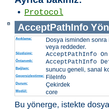
Protocol
AcceptPathInfo
Yön
Dosya isminden sonra be
Açıklama:
veya reddeder.
AcceptPathInfo On
Sözdizimi:
AcceptPathInfo De
Öntanımlı:
sunucu geneli, sanal ko
Bağlam:
FileInfo
Geçersizleştirme:
Çekirdek
Durum:
core
Modül:
Bu yönerge, istekte dosy