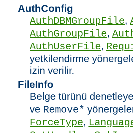
AuthConfig
,
AuthDBMGroupFile
,
AuthGroupFile
Aut
,
AuthUserFile
Requ
yetkilendirme yönergele
izin verilir.
FileInfo
Belge türünü denetley
ve
yönergele
Remove*
,
ForceType
Languag