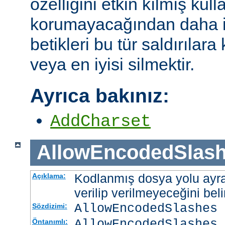
özelliğini etkin kılmış kulla
korumayacağından daha i
betikleri bu tür saldırılar
veya en iyisi silmektir.
Ayrıca bakınız:
AddCharset
AllowEncodedSlas
Kodlanmış dosya yolu ayrac
Açıklama:
verilip verilmeyeceğini belir
AllowEncodedSlashes 
Sözdizimi:
AllowEncodedSlashes 
Öntanımlı: