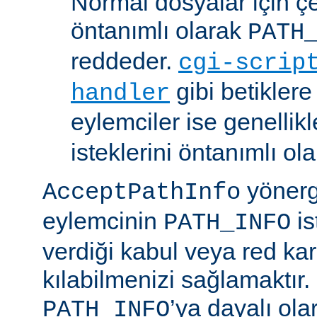
Normal dosyalar için ç
öntanımlı olarak
PATH
reddeder.
cgi-scrip
gibi betikler
handler
eylemciler ise genellik
isteklerini öntanımlı ol
yönerge
AcceptPathInfo
eylemcinin
is
PATH_INFO
verdiği kabul veya red kar
kılabilmenizi sağlamaktır.
’ya dayalı ola
PATH_INFO