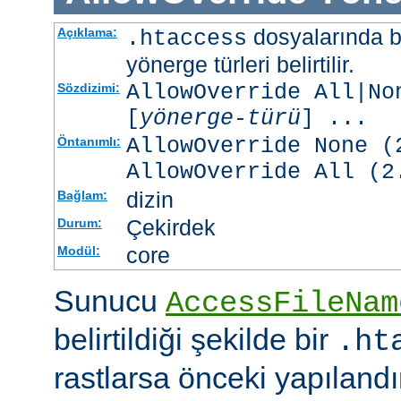
dosyalarında b
Açıklama:
.htaccess
yönerge türleri belirtilir.
AllowOverride All|No
Sözdizimi:
[
yönerge-türü
] ...
AllowOverride None (
Öntanımlı:
AllowOverride All (2
dizin
Bağlam:
Çekirdek
Durum:
core
Modül:
Sunucu
AccessFileNam
belirtildiği şekilde bir
.ht
rastlarsa önceki yapıland