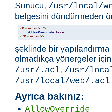
Sunucu,
/usr/local/w
belgesini döndürmeden ö
<
Directory
/>
AllowOverride
None
</
Directory
>
şeklinde bir yapılandırma i
olmadıkça yönergeler içi
,
/usr/.acl
/usr/loca
/usr/local/web/.acl
Ayrıca bakınız:
AllowOverride