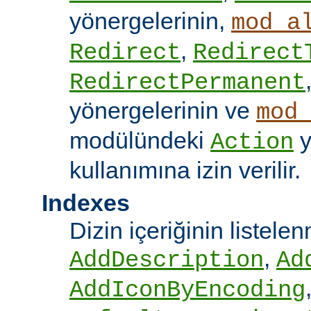
yönergelerinin,
mod_a
,
Redirect
Redirect
RedirectPermanent
yönergelerinin ve
mod
modülündeki
y
Action
kullanımına izin verilir.
Indexes
Dizin içeriğinin listel
,
AddDescription
Ad
AddIconByEncoding