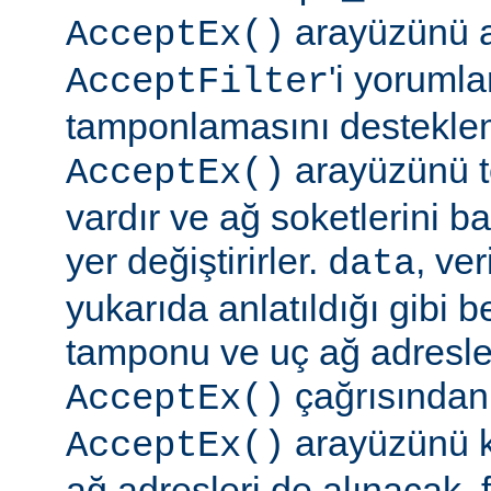
arayüzünü a
AcceptEx()
'i yorumla
AcceptFilter
tamponlamasını destekl
arayüzünü te
AcceptEx()
vardır ve ağ soketlerini b
yer değiştirirler.
, ve
data
yukarıda anlatıldığı gibi be
tamponu ve uç ağ adresler
çağrısından 
AcceptEx()
arayüzünü k
AcceptEx()
ağ adresleri de alınacak, 