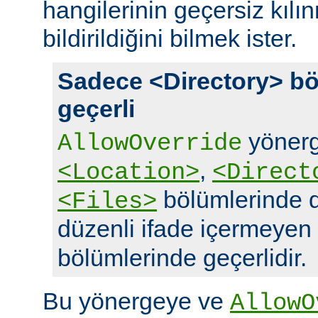
hangilerinin geçersiz kıl
bildirildiğini bilmek ister.
Sadece <Directory> bö
geçerli
yönerg
AllowOverride
,
<Location>
<Direct
bölümlerinde d
<Files>
düzenli ifade içermeyen
bölümlerinde geçerlidir.
Bu yönergeye ve
AllowO