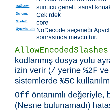
sunucu geneli, sanal kona
Bağlam:
Çekirdek
Durum:
core
Modül:
NoDecode seçeneği Apache
Uyumluluk:
sonrasında mevcuttur.
AllowEncodedSlashes
kodlanmış dosya yolu ayr
izin verir (
yerine
ve
/
%2F
sistemlerde
kullanılm
%5C
öntanımlı değeriyle, 
Off
(Nesne bulunamadı) hatası