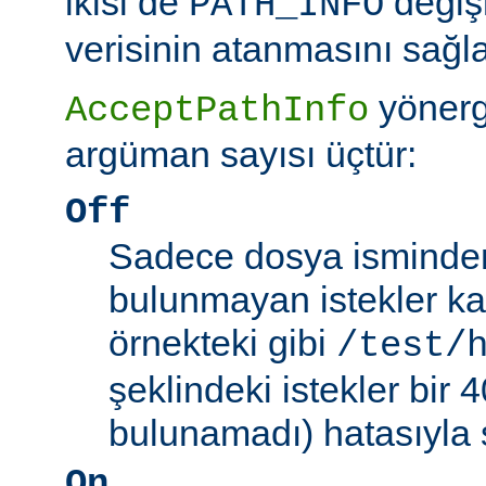
ikisi de
değiş
PATH_INFO
verisinin atanmasını sağla
yönerg
AcceptPathInfo
argüman sayısı üçtür:
Off
Sadece dosya isminden 
bulunmayan istekler kab
örnekteki gibi
/test/
şeklindeki istekler bir
bulunamadı) hatasıyla 
On