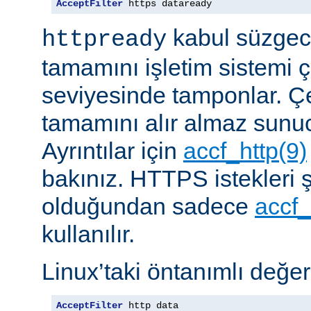
AcceptFilter
 https dataready
kabul süzgeci
httpready
tamamını işletim sistemi ç
seviyesinde tamponlar. Çe
tamamını alır almaz sunu
Ayrıntılar için
accf_http(9)
bakınız. HTTPS istekleri ş
olduğundan sadece
accf_
kullanılır.
Linux’taki öntanımlı değer
AcceptFilter