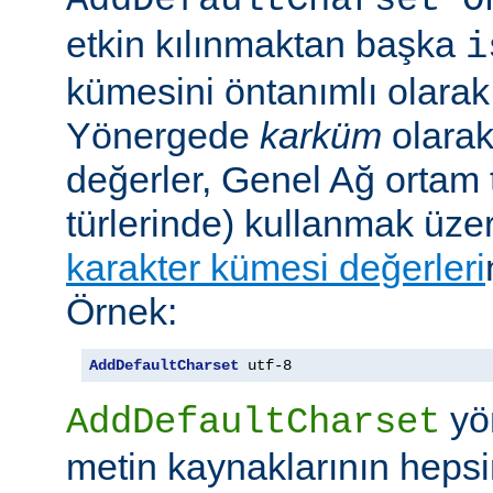
AddDefaultCharset O
etkin kılınmaktan başka
i
kümesini öntanımlı olarak 
Yönergede
karküm
olarak 
değerler, Genel Ağ ortam 
türlerinde) kullanmak üze
karakter kümesi değerleri
Örnek:
AddDefaultCharset
 utf-8
yö
AddDefaultCharset
metin kaynaklarının hepsi