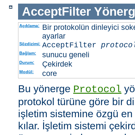
AcceptFilter
Yönerg
Bir protokolün dinleyici soke
Açıklama:
ayarlar
AcceptFilter
protoco
Sözdizimi:
sunucu geneli
Bağlam:
Çekirdek
Durum:
core
Modül:
Bu yönerge
yö
Protocol
protokol türüne göre bir d
işletim sistemine özgü en 
kılar. İşletim sistemi çekir