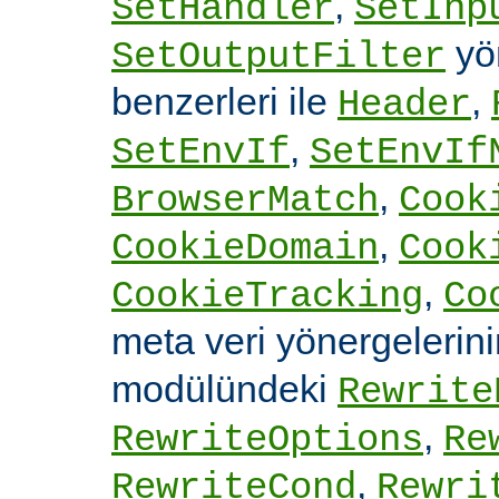
,
SetHandler
SetInp
yön
SetOutputFilter
benzerleri ile
,
Header
,
SetEnvIf
SetEnvIf
,
BrowserMatch
Cook
,
CookieDomain
Cook
,
CookieTracking
Co
meta veri yönergelerin
modülündeki
Rewrite
,
RewriteOptions
Re
,
RewriteCond
Rewri