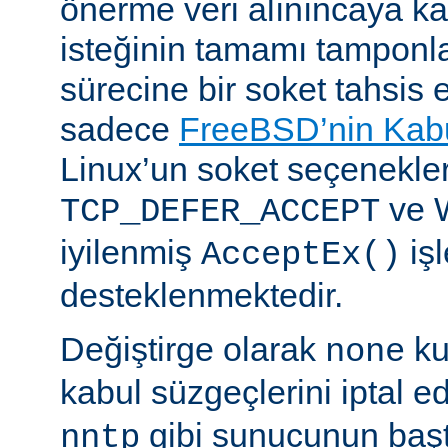
önerme veri alınıncaya 
isteğinin tamamı tampon
sürecine bir soket tahsis 
sadece
FreeBSD’nin Kabu
Linux’un soket seçenekle
ve 
TCP_DEFER_ACCEPT
iyilenmiş
işl
AcceptEx()
desteklenmektedir.
Değiştirge olarak
ku
none
kabul süzgeçlerini iptal e
gibi sunucunun başta
nntp