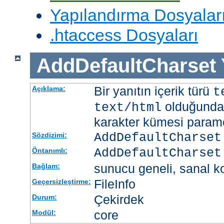
Yapılandırma Dosyalar
.htaccess Dosyaları
AddDefaultCharset
Bir yanıtın içerik türü
Açıklama:
t
olduğunda 
text/html
karakter kümesi paramet
AddDefaultCharset
Sözdizimi:
AddDefaultCharset
Öntanımlı:
sunucu geneli, sanal ko
Bağlam:
FileInfo
Geçersizleştirme:
Çekirdek
Durum:
core
Modül: