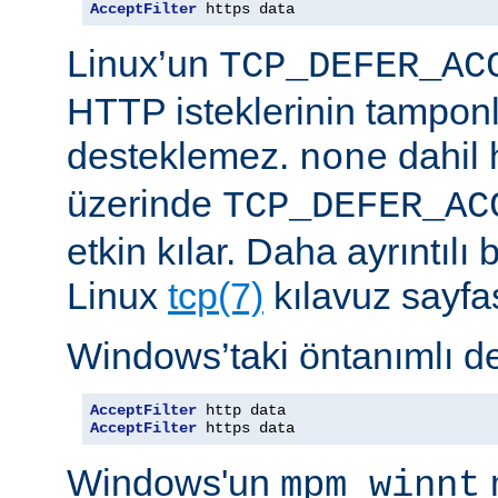
AcceptFilter
 https data
Linux’un
TCP_DEFER_AC
HTTP isteklerinin tampon
desteklemez.
dahil 
none
üzerinde
TCP_DEFER_AC
etkin kılar. Daha ayrıntılı 
Linux
tcp(7)
kılavuz sayfa
Windows’taki öntanımlı de
AcceptFilter
AcceptFilter
 https data
Windows'un
mpm_winnt