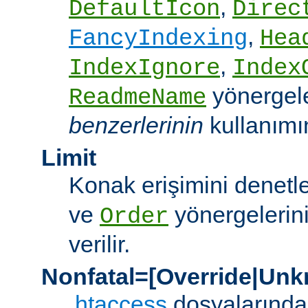
,
DefaultIcon
Direc
,
FancyIndexing
Hea
,
IndexIgnore
Index
yönergel
ReadmeName
benzerlerinin
kullanımına
Limit
Konak erişimini denet
ve
yönergelerini
Order
verilir.
Nonfatal=[Override|Unk
.htaccess
dosyalarında