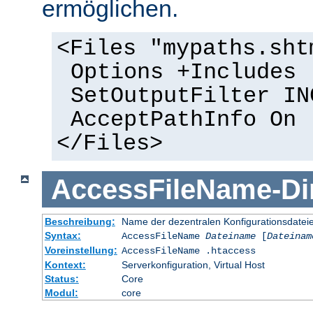
ermöglichen.
<Files "mypaths.sht
Options +Includes
SetOutputFilter IN
AcceptPathInfo On
</Files>
AccessFileName
-
Di
Beschreibung:
Name der dezentralen Konfigurationsdatei
Syntax:
AccessFileName
Dateiname
[
Dateinam
Voreinstellung:
AccessFileName .htaccess
Kontext:
Serverkonfiguration, Virtual Host
Status:
Core
Modul:
core