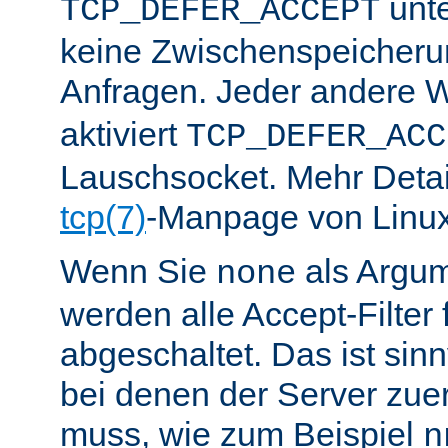
unte
TCP_DEFER_ACCEPT
keine Zwischenspeicher
Anfragen. Jeder andere W
aktiviert
TCP_DEFER_ACC
Lauschsocket. Mehr Detail
tcp(7)
-Manpage von Linux
Wenn Sie
als Argu
none
werden alle Accept-Filter 
abgeschaltet. Das ist sinnv
bei denen der Server zue
muss, wie zum Beispiel
n