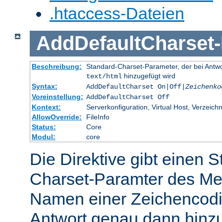
.htaccess-Dateien
AddDefaultCharset
-
Beschreibung:
Standard-Charset-Parameter, der bei Ant
hinzugefügt wird
text/html
Syntax:
AddDefaultCharset On|Off|
Zeichenko
Voreinstellung:
AddDefaultCharset Off
Kontext:
Serverkonfiguration, Virtual Host, Verzeichn
AllowOverride:
FileInfo
Status:
Core
Modul:
core
Die Direktive gibt einen 
Charset-Paramter des Me
Namen einer Zeichencodie
Antwort genau dann hinzu