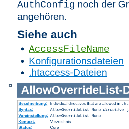
noch der G
AuthConfig
angehören.
Siehe auch
AccessFileName
Konfigurationsdateien
.htaccess-Dateien
AllowOverrideList
-
D
Beschreibung:
Individual directives that are allowed in
.ht
Syntax:
AllowOverrideList None|
directive
[
Voreinstellung:
AllowOverrideList None
Kontext:
Verzeichnis
Status:
Core