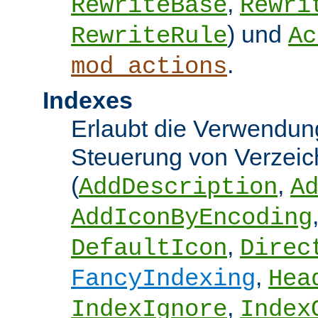
,
RewriteBase
Rewri
) und
RewriteRule
Ac
.
mod_actions
Indexes
Erlaubt die Verwendung
Steuerung von Verzeic
(
,
AddDescription
A
AddIconByEncoding
,
DefaultIcon
Direc
,
FancyIndexing
Hea
,
IndexIgnore
Index