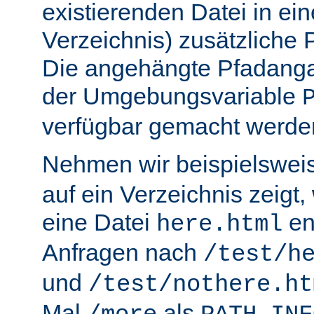
existierenden Datei in ei
Verzeichnis) zusätzliche
Die angehängte Pfadanga
der Umgebungsvariable
verfügbar gemacht werde
Nehmen wir beispielswei
auf ein Verzeichnis zeigt,
eine Datei
en
here.html
Anfragen nach
/test/h
und
/test/nothere.ht
Mal
als