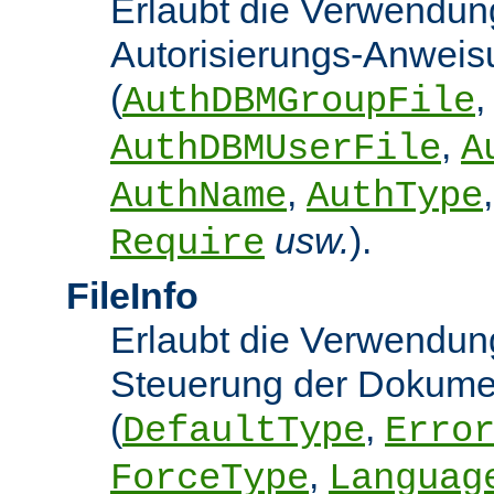
Erlaubt die Verwendun
Autorisierungs-Anwei
(
,
AuthDBMGroupFile
,
AuthDBMUserFile
A
,
AuthName
AuthType
usw.
).
Require
FileInfo
Erlaubt die Verwendung
Steuerung der Dokume
(
,
DefaultType
Erro
,
ForceType
Languag