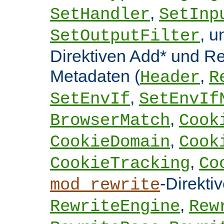
,
SetHandler
SetInp
, 
SetOutputFilter
Direktiven Add* und 
Metadaten (
,
Header
R
,
SetEnvIf
SetEnvIf
,
BrowserMatch
Cook
,
CookieDomain
Cook
,
CookieTracking
Co
-Direkti
mod_rewrite
,
RewriteEngine
Rew