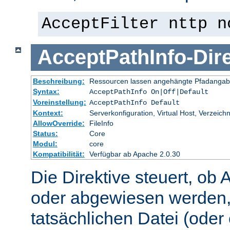
AcceptFilter nttp n
AcceptPathInfo
-
Dir
Beschreibung:
Ressourcen lassen angehängte Pfadangab
Syntax:
AcceptPathInfo On|Off|Default
Voreinstellung:
AcceptPathInfo Default
Kontext:
Serverkonfiguration, Virtual Host, Verzeichn
AllowOverride:
FileInfo
Status:
Core
Modul:
core
Kompatibilität:
Verfügbar ab Apache 2.0.30
Die Direktive steuert, ob 
oder abgewiesen werden,
tatsächlichen Datei (oder 