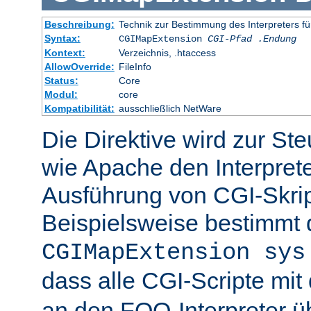
Beschreibung:
Technik zur Bestimmung des Interpreters fü
Syntax:
CGIMapExtension
CGI-Pfad
.Endung
Kontext:
Verzeichnis, .htaccess
AllowOverride:
FileInfo
Status:
Core
Modul:
core
Kompatibilität:
ausschließlich NetWare
Die Direktive wird zur St
wie Apache den Interpreter
Ausführung von CGI-Skrip
Beispielsweise bestimmt
CGIMapExtension sys
dass alle CGI-Scripte mi
an den FOO-Interpreter 