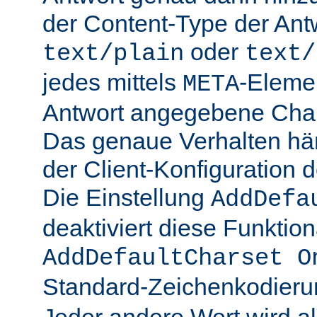
der Content-Type der Ant
oder
text/plain
text/
jedes mittels
-Elemen
META
Antwort angegebene Char
Das genaue Verhalten hän
der Client-Konfiguration 
Die Einstellung
AddDefa
deaktiviert diese Funktiona
AddDefaultCharset O
Standard-Zeichenkodier