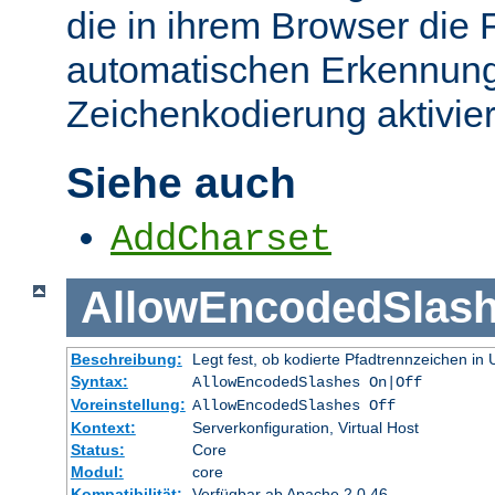
die in ihrem Browser die 
automatischen Erkennung
Zeichenkodierung aktivier
Siehe auch
AddCharset
AllowEncodedSlas
Beschreibung:
Legt fest, ob kodierte Pfadtrennzeichen i
Syntax:
AllowEncodedSlashes On|Off
Voreinstellung:
AllowEncodedSlashes Off
Kontext:
Serverkonfiguration, Virtual Host
Status:
Core
Modul:
core
Kompatibilität:
Verfügbar ab Apache 2.0.46