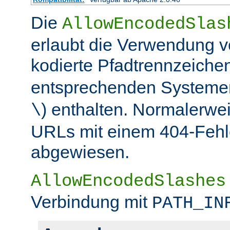
Die
AllowEncodedSlas
erlaubt die Verwendung 
kodierte Pfadtrennzeichen
entsprechenden Systemen
) enthalten. Normalerwe
\
URLs mit einem 404-Fehle
abgewiesen.
AllowEncodedSlashes
Verbindung mit
PATH_IN