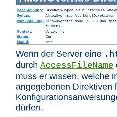
Beschreibung:
Direktiven-Typen, die in
-Dateie
.htaccess
Syntax:
AllowOverride All|None|
Direktiven-
Voreinstellung:
AllowOverride None (2.3.9 und spät
früher)
Kontext:
Verzeichnis
Status:
Core
Modul:
core
Wenn der Server eine
.h
durch
d
AccessFileName
muss er wissen, welche in
angegebenen Direktiven 
Konfigurationsanweisung
dürfen.