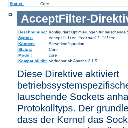
Status:
Core
AcceptFilter
-
Direkti
Beschreibung:
Konfiguriert Optimierungen für lauschende 
Syntax:
AcceptFilter
Protokoll
Filter
Kontext:
Serverkonfiguration
Status:
Core
Modul:
core
Kompatibilität:
Verfügbar ab Apache 2.1.5
Diese Direktive aktiviert
betriebssystemspezifisch
lauschende Sockets anh
Protokolltyps. Der grundl
dass der Kernel das Sock