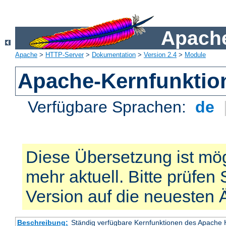
Apache
Apache
>
HTTP-Server
>
Dokumentation
>
Version 2.4
>
Module
Apache-Kernfunktio
Verfügbare Sprachen:
de
Diese Übersetzung ist mög
mehr aktuell. Bitte prüfen 
Version auf die neuesten
Beschreibung:
Ständig verfügbare Kernfunktionen des Apache