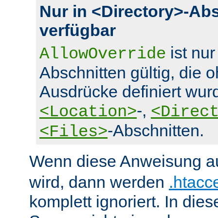
Nur in <Directory>-Ab
verfügbar
ist nur
AllowOverride
Abschnitten gültig, die 
Ausdrücke definiert wurd
-,
<Location>
<Direc
-Abschnitten.
<Files>
Wenn diese Anweisung a
wird, dann werden
.htacc
komplett ignoriert. In die