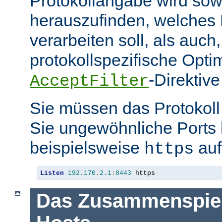
Protokollangabe wird sow
herauszufinden, welches
verarbeiten soll, als auch
protokollspezifische Opti
-Direktive
AcceptFilter
Sie müssen das Protokol
Sie ungewöhnliche Ports
beispielsweise
auf
https
Listen
192.170
.
2.1
:
8443
 https
Das Zusammenspiel 