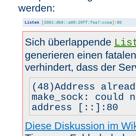
werden:
Listen
[
2001:db8::a00:20ff:fea7:ccea
]:
80
Sich überlappende
Lis
generieren einen fatalen
verhindert, dass der Ser
(48)Address alread
make_sock: could n
address [::]:80
Diese Diskussion im Wi