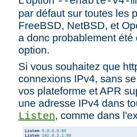
L'option
--enable-v4-m
par défaut sur toutes les 
FreeBSD, NetBSD, et Ope
a donc probablement été c
option.
Si vous souhaitez que ht
connexions IPv4, sans se
vos plateforme et APR sup
une adresse IPv4 dans tou
, comme dans l'ex
Listen
Listen
0.0
.
0.0
:
80
Listen
192.0
.
2.1
:
80