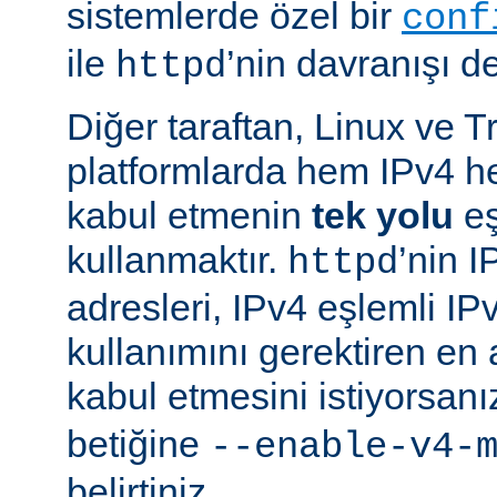
sistemlerde özel bir
conf
ile
’nin davranışı değ
httpd
Diğer taraftan, Linux ve T
platformlarda hem IPv4 h
kabul etmenin
tek yolu
eş
kullanmaktır.
’nin 
httpd
adresleri, IPv4 eşlemli IP
kullanımını gerektiren en
kabul etmesini istiyorsanı
betiğine
--enable-v4-
belirtiniz.