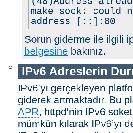
(48)Address alread
make_sock: could n
address [::]:80
Sorun giderme ile ilgili i
belgesine
bakınız.
IPv6 Adreslerin Du
IPv6’yı gerçekleyen platfo
giderek artmaktadır. Bu p
APR
, httpd’nin IPv6 soket
mümkün kılarak IPv6’yı d