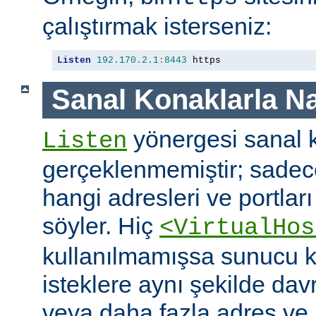
çalıştırmak isterseniz:
Listen
192.170
.
2.1
:
8443
 https
Sanal Konaklarla Na
yönergesi sanal k
Listen
gerçeklenmemiştir; sade
hangi adresleri ve portlar
söyler. Hiç
<VirtualHos
kullanılmamışsa sunucu k
isteklere aynı şekilde dav
veya daha fazla adres ve po