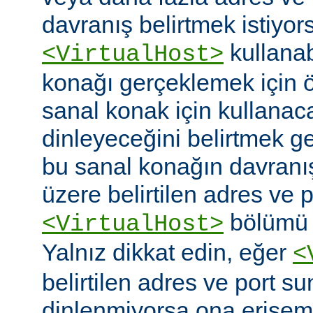
davranış belirtmek istiyor
kullanabi
<VirtualHost>
konağı gerçeklemek için
sanal konak için kullanac
dinleyeceğini belirtmek g
bu sanal konağın davranı
üzere belirtilen adres ve po
bölümü o
<VirtualHost>
Yalnız dikkat edin, eğer
<
belirtilen adres ve port s
dinlenmiyorsa ona erişem