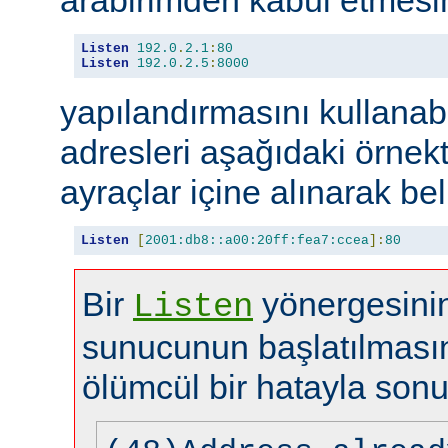
Listen
192.0
.
2.1
:
80
Listen
192.0
.
2.5
:
8000
yapılandırmasını kullanabi
adresleri aşağıdaki örnekt
ayraçlar içine alınarak beli
Listen
[
2001:db8::a00:20ff:fea7:ccea
]:
80
Bir
yönergesinin
Listen
sunucunun başlatılması
ölümcül bir hatayla sonu