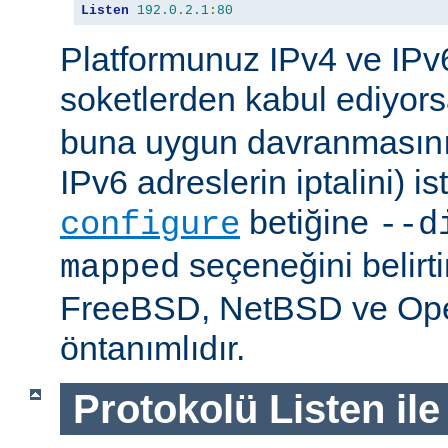
Listen
192.0
.
2.1
:
80
Platformunuz IPv4 ve IPv6
soketlerden kabul ediyor
buna uygun davranmasını 
IPv6 adreslerin iptalini) is
betiğine
configure
--d
seçeneğini belirt
mapped
FreeBSD, NetBSD ve O
öntanımlıdır.
Protokolü Listen ile