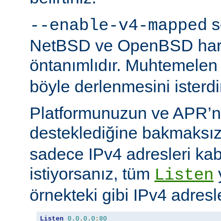
s
--enable-v4-mapped
NetBSD ve OpenBSD hariç
öntanımlıdır. Muhtemelen
böyle derlenmesini isterdi
Platformunuzun ve APR’n
desteklediğine bakmaksı
sadece IPv4 adresleri kab
istiyorsanız, tüm
Listen
örnekteki gibi IPv4 adresler
Listen
0.0
.
0.0
:
80