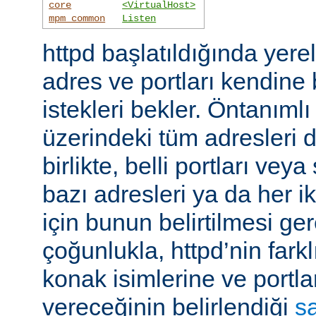
core
<VirtualHost>
mpm_common
Listen
httpd başlatıldığında yer
adres ve portları kendine
istekleri bekler. Öntanıml
üzerindeki tüm adresleri d
birlikte, belli portları ve
bazı adresleri ya da her i
için bunun belirtilmesi ger
çoğunlukla, httpd’nin farkl
konak isimlerine ve portla
vereceğinin belirlendiği
s