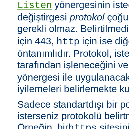
yönergesinin isteğ
Listen
değiştirgesi
protokol
çoğu
gerekli olmaz. Belirtilmed
için 443,
için ise diğ
http
öntanımlıdır. Protokol, is
tarafından işleneceğini v
yönergesi ile uygulanaca
iyilemeleri belirlemekte kul
Sadece standartdışı bir p
isterseniz protokolü belirt
Örneğin, bir
sitesin
https