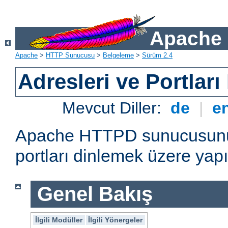
Apache 
Apache
>
HTTP Sunucusu
>
Belgeleme
>
Sürüm 2.4
Adresleri ve Portlar
Mevcut Diller:
de
|
e
Apache HTTPD sunucusunun 
portları dinlemek üzere yapı
Genel Bakış
İlgili Modüller
İlgili Yönergeler