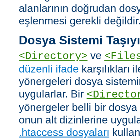
alanlarının doğrudan dos
eşlenmesi gerekli değildir
Dosya Sistemi Taşıyı
ve
<Directory>
<File
düzenli ifade
karşılıkları i
yönergeleri dosya sistemi
uygularlar. Bir
<Directo
yönergeler belli bir dosya
onun alt dizinlerine uygula
.htaccess dosyaları
kullan