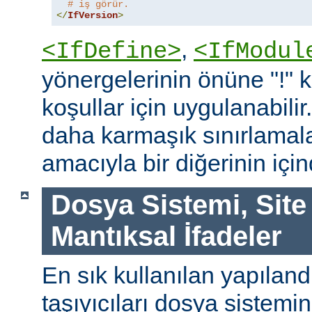
# iş görür.
</
IfVersion
>
,
<IfDefine>
<IfModul
yönergelerinin önüne "!"
koşullar için uygulanabilir
daha karmaşık sınırlamal
amacıyla bir diğerinin içind
Dosya Sistemi, Site
Mantıksal İfadeler
En sık kullanılan yapılan
taşıyıcıları dosya sistemi