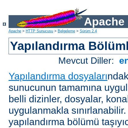
Apache 
Apache
>
HTTP Sunucusu
>
Belgeleme
>
Sürüm 2.4
Yapılandırma Bölüml
Mevcut Diller:
e
Yapılandırma dosyaları
ndak
sunucunun tamamına uygul
belli dizinler, dosyalar, ko
uygulanmakla sınırlanabilir
yapılandırma bölümü taşıyıc