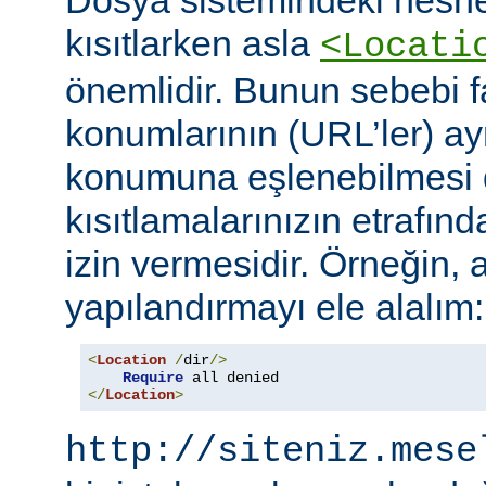
Dosya sistemindeki nesne
kısıtlarken asla
<Locati
önemlidir. Bunun sebebi fa
konumlarının (URL’ler) ay
konumuna eşlenebilmesi d
kısıtlamalarınızın etrafın
izin vermesidir. Örneğin, 
yapılandırmayı ele alalım:
<
Location
/
dir
/>
Require
</
Location
>
http://siteniz.mese