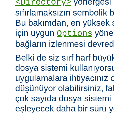
yönergesi 
<Directory>
sıfırlamaksızın sembolik ba
Bu bakımdan, en yüksek 
için uygun
yöner
Options
bağların izlenmesi devredış
Belki de siz sırf harf büyü
dosya sistemi kullanıyors
uygulamalara ihtiyacınız 
düşünüyor olabilirsiniz, fa
çok sayıda dosya sistem
eşleyecek daha bir sürü 