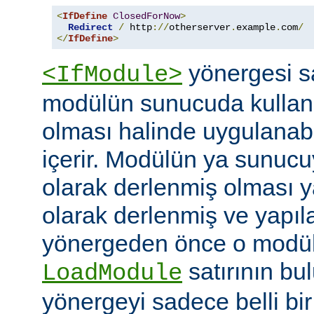
<
IfDefine
ClosedForNow
>
Redirect
/
 http
://
otherserver
.
example
.
com
/
</
IfDefine
>
yönergesi sa
<IfModule>
modülün sunucuda kullanı
olması halinde uygulanab
içerir. Modülün ya sunucuy
olarak derlenmiş olması 
olarak derlenmiş ve yapı
yönergeden önce o modüle 
satırının bu
LoadModule
yönergeyi sadece belli bi