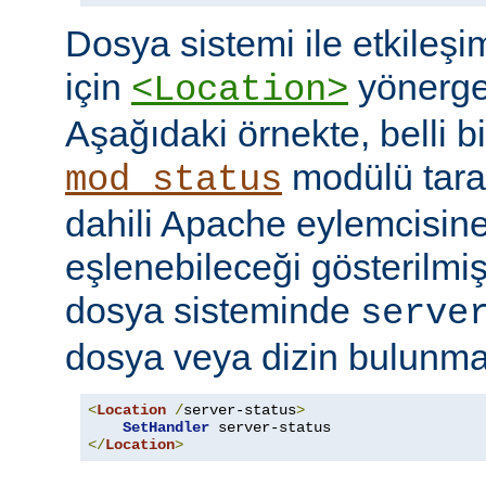
Dosya sistemi ile etkileş
için
yönerges
<Location>
Aşağıdaki örnekte, belli b
modülü tara
mod_status
dahili Apache eylemcisine
eşlenebileceği gösterilmişt
dosya sisteminde
serve
dosya veya dizin bulunması
<
Location
/
server-status
>
SetHandler
</
Location
>