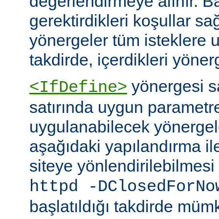
değerlendirmeye alınır. B
gerektirdikleri koşullar sa
yönergeler tüm isteklere u
takdirde, içerdikleri yönerg
yönergesi 
<IfDefine>
satırında uygun parametr
uygulanabilecek yönergeler
aşağıdaki yapılandırma ile
siteye yönlendirilebilmes
httpd -DClosedForNo
başlatıldığı takdirde müm