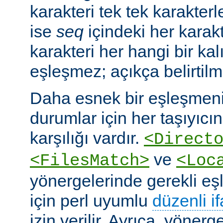
karakteri tek tek karakterle
ise
seq
içindeki her karakte
karakteri her hangi bir kalı
eşleşmez; açıkça belirtilm
Daha esnek bir eşleşmeni
durumlar için her taşıyıcın
karşılığı vardır.
<Direct
ve
<FilesMatch>
<Loc
yönergelerinde gerekli e
için perl uyumlu
düzenli i
izin verilir. Ayrıca, yöner