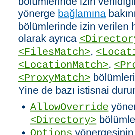
bölümlerinde izin verildiğ
yönerge
bağlamına
bakın
bölümlerinde izin verilen
olarak ayrıca
<Director
,
<FilesMatch>
<Locat
,
<LocationMatch>
<Pr
bölümlerin
<ProxyMatch>
Yine de bazı istisnai duru
yöner
AllowOverride
bölümler
<Directory>
yönergesini
Options