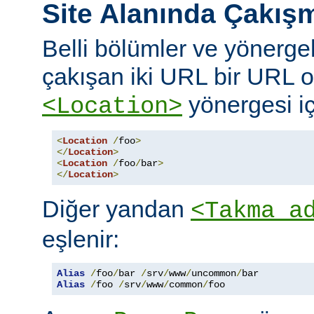
Site Alanında Çakış
Belli bölümler ve yönergel
çakışan iki URL bir URL ol
yönergesi iç
<Location>
<
Location
/
foo
>
</
Location
>
<
Location
/
foo
/
bar
>
</
Location
>
Diğer yandan
<Takma a
eşlenir:
Alias
/
foo
/
bar 
/
srv
/
www
/
uncommon
/
Alias
/
foo 
/
srv
/
www
/
common
/
foo