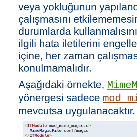
veya yokluğunun yapılan
çalışmasını etkilememesini
durumlarda kullanmalısını
ilgili hata iletilerini engel
içine, her zaman çalışmas
konulmamalıdır.
Aşağıdaki örnekte,
Mime
yönergesi sadece
mod_m
mevcutsa uygulanacaktır.
<
IfModule
 mod_mime_magic
.
c
>
MimeMagicFile
 conf
/
</
IfModule
>