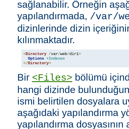
sağlanabilir. Örneğin aşa
yapılandırmada,
/var/w
dizinlerinde dizin içeriğin
kılınmaktadır.
<
Directory
/
var
/
web
/
dir1
>
Options
+Indexes
</
Directory
>
Bir
bölümü içind
<Files>
hangi dizinde bulunduğun
ismi belirtilen dosyalara 
aşağıdaki yapılandırma y
yapılandırma dosyasının