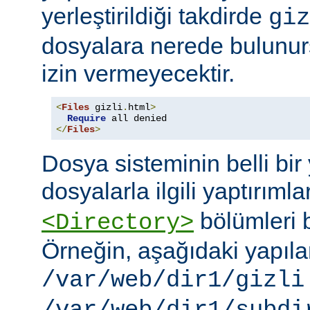
yerleştirildiği takdirde
giz
dosyalara nerede bulunur
izin vermeyecektir.
<
Files
 gizli
.
html
>
Require
</
Files
>
Dosya sisteminin belli bir 
dosyalarla ilgili yaptırımla
bölümleri bi
<Directory>
Örneğin, aşağıdaki yapıl
/var/web/dir1/gizli