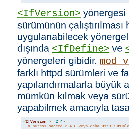
yönergesi 
<IfVersion>
sürümünün çalıştırılması 
uygulanabilecek yönergele
dışında
ve
<IfDefine>
yönergeleri gibidir.
mod_v
farklı httpd sürümleri ve fa
yapılandırmalarla büyük a
mümkün kılmak veya sür
yapabilmek amacıyla tasar
<
IfVersion
>=
2.4
>
# burası sadece 2.4.0 veya daha üstü sürüml