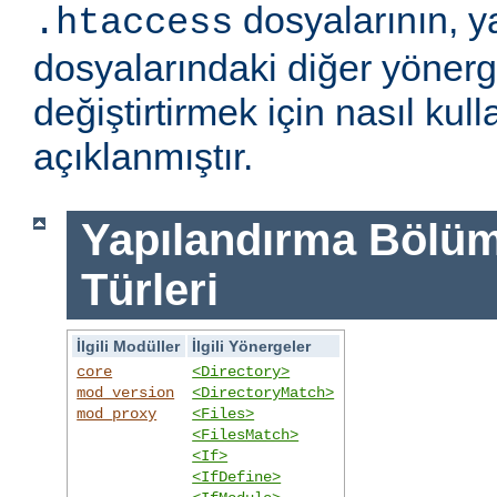
dosyalarının, y
.htaccess
dosyalarındaki diğer yönerge
değiştirtirmek için nasıl kull
açıklanmıştır.
Yapılandırma Bölümü
Türleri
İlgili Modüller
İlgili Yönergeler
core
<Directory>
mod_version
<DirectoryMatch>
mod_proxy
<Files>
<FilesMatch>
<If>
<IfDefine>