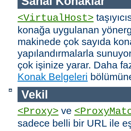
Sanal Konaklar
taşıyıcıs
<VirtualHost>
konağa uygulanan yönerge
makinede çok sayıda konağ
yapılandırmalarla sunuyor
çok işinize yarar. Daha faz
Konak Belgeleri
bölümüne
Vekil
ve
<Proxy>
<ProxyMat
sadece belli bir URL ile 