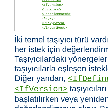
<IfModule>
<IfVersion>
<Location>
<LocationMatch>
<Proxy>
<ProxyMatch>
<VirtualHost>
İki temel taşıyıcı türü vard
her istek için değerlendirm
Taşıyıcılardaki yönergele
taşıyıcılarla eşleşen istekl
Diğer yandan,
<IfDefin
taşıyıcıla
<IfVersion>
başlatılırken veya yeniden