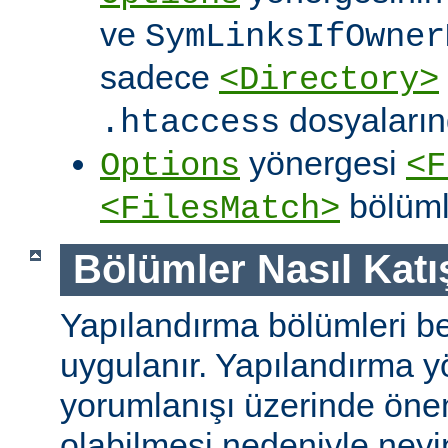
ve
SymLinksIfOwner
sadece
<Directory>
dosyalarınd
.htaccess
yönergesi
Options
<F
bölüml
<FilesMatch>
Bölümler Nasıl Katışt
Yapılandırma bölümleri bell
uygulanır. Yapılandırma y
yorumlanışı üzerinde önem
olabilmesi nedeniyle ney