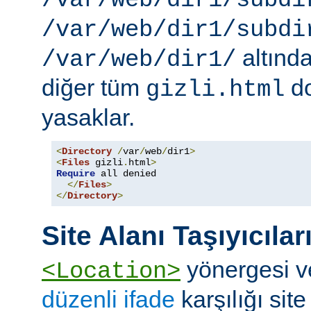
/var/web/dir1/subdi
/var/web/dir1/subdi
altınd
/var/web/dir1/
diğer tüm
do
gizli.html
yasaklar.
<
Directory
/
var
/
web
/
dir1
>
<
Files
 gizli
.
html
>
Require
 all denied

</
Files
>
</
Directory
>
Site Alanı Taşıyıcılar
yönergesi v
<Location>
düzenli ifade
karşılığı site