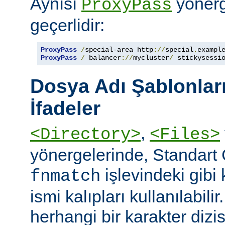
Aynısı
yönerge
ProxyPass
geçerlidir:
ProxyPass
/
special-area http
://
special
.
exampl
ProxyPass
/
 balancer
://
mycluster
/
 stickysessi
Dosya Adı Şablonları
İfadeler
,
<Directory>
<Files>
yönergelerinde, Standart
işlevindeki gibi
fnmatch
ismi kalıpları kullanılabilir
herhangi bir karakter dizis