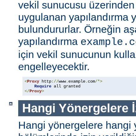
vekil sunucusu üzerinden e
uygulanan yapılandırma y
bulundururlar. Örneğin aş
yapılandırma
example.c
için vekil sunucunun kull
engelleyecektir.
<
Proxy
 http
://
www
.
example
.
com
/*>
Require
</
Proxy
>
Hangi Yönergelere İ
Hangi yönergelere hangi 