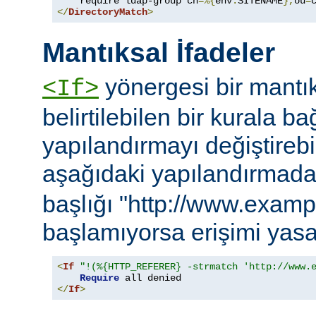
    require ldap-group cn
=%{
env
:
SITENAME
},
ou
=
</
DirectoryMatch
>
Mantıksal İfadeler
yönergesi bir mantık
<If>
belirtilebilen bir kurala ba
yapılandırmayı değiştirebil
aşağıdaki yapılandırmad
başlığı "http://www.examp
başlamıyorsa erişimi yasa
<
If
"!(%{HTTP_REFERER} -strmatch 'http://www.
Require
</
If
>