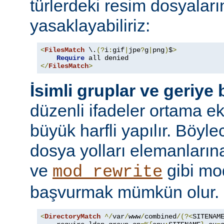
türlerdeki resim dosyaları
yasaklayabiliriz:
<
FilesMatch
 \.
(?
i
:
gif
|
jpe
?
g
|
png
)
$
>
Require
</
FilesMatch
>
İsimli gruplar ve geriye
düzenli ifadeler ortama ekl
büyük harfli yapılır. Böyl
dosya yolları elemanları
ve
gibi mo
mod_rewrite
başvurmak mümkün olur.
<
DirectoryMatch
^/
var
/
www
/
combined
/(?<
SITENAM