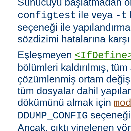
Sunucuyu başlatmadan 
ile veya
configtest
-t
seçeneği ile yapılandırma
sözdizimi hatalarına karşı 
Eşleşmeyen
<IfDefine
bölümleri kaldırılmış, tüm
çözümlenmiş ortam değişke
tüm dosyalar dahil yapıla
dökümünü almak için
mo
seçeneğini
DDUMP_CONFIG
Ancak, çıktı yinelenen yön