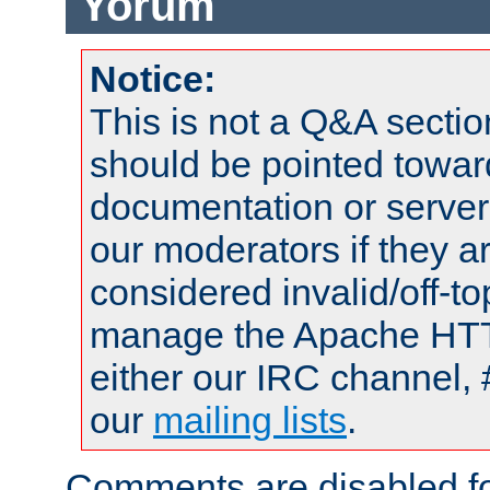
Yorum
Notice:
This is not a Q&A sect
should be pointed towar
documentation or serve
our moderators if they a
considered invalid/off-t
manage the Apache HTTP
either our IRC channel, 
our
mailing lists
.
Comments are disabled fo