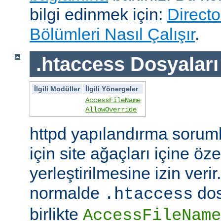
bilgi edinmek için:
Directo
Bölümleri Nasıl Çalışır
.
.htaccess Dosyaları
İlgili Modüller
İlgili Yönergeler
AccessFileName
AllowOverride
httpd yapılandırma sorum
için site ağaçları içine öz
yerleştirilmesine izin veri
normalde
dos
.htaccess
birlikte
AccessFileName