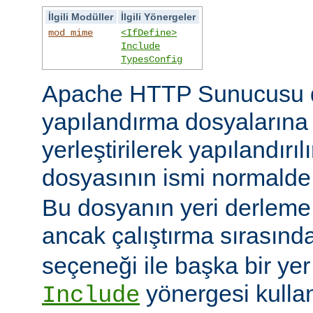
İlgili Modüller
İlgili Yönergeler
mod_mime
<IfDefine>
Include
TypesConfig
Apache HTTP Sunucusu 
yapılandırma dosyaların
yerleştirilerek yapılandırı
dosyasının ismi normald
Bu dosyanın yeri derleme s
ancak çalıştırma sırasınd
seçeneği ile başka bir yer b
yönergesi kulla
Include