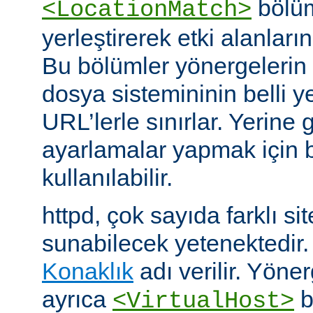
bölüm
<LocationMatch>
yerleştirerek etki alanlarını
Bu bölümler yönergelerin e
dosya sistemininin belli ye
URL’lerle sınırlar. Yerin
ayarlamalar yapmak için b
kullanılabilir.
httpd, çok sayıda farklı si
sunabilecek yetenektedir
Konaklık
adı verilir. Yöner
ayrıca
b
<VirtualHost>