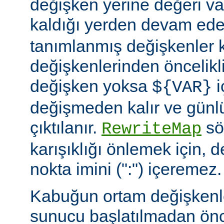
değişken yerine değeri va
kaldığı yerden devam ede
tanımlanmış değişkenler
değişkenlerinden öncelikli
değişken yoksa
i
${VAR}
değişmeden kalır ve günlü
çıktılanır.
söz
RewriteMap
karışıklığı önlemek için, d
nokta imini (":") içeremez.
Kabuğun ortam değişkenle
sunucu başlatılmadan ön