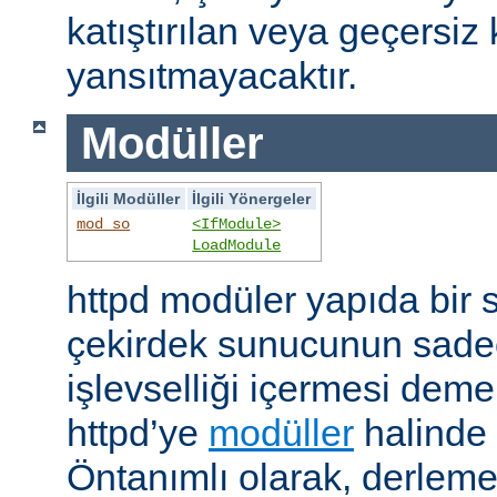
katıştırılan veya geçersiz 
yansıtmayacaktır.
Modüller
İlgili Modüller
İlgili Yönergeler
mod_so
<IfModule>
LoadModule
httpd modüler yapıda bir 
çekirdek sunucunun sade
işlevselliği içermesi demekt
httpd’ye
modüller
halinde 
Öntanımlı olarak, derleme