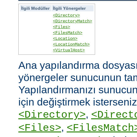
İlgili Modüller
İlgili Yönergeler
<Directory>
<DirectoryMatch>
<Files>
<FilesMatch>
<Location>
<LocationMatch>
<VirtualHost>
Ana yapılandırma dosyasın
yönergeler sunucunun ta
Yapılandırmanızı sunucunu
için değiştirmek isterseni
,
<Directory>
<Direct
,
<Files>
<FilesMatch