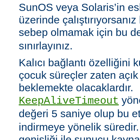
SunOS veya Solaris’in es
üzerinde çalıştırıyorsanız
sebep olmamak için bu d
sınırlayınız.
Kalıcı bağlantı özelliğini 
çocuk süreçler zaten açık 
beklemekte olacaklardır.
yöne
KeepAliveTimeout
değeri
saniye olup bu et
5
indirmeye yönelik süredir
genişliği ile sunucu kayna