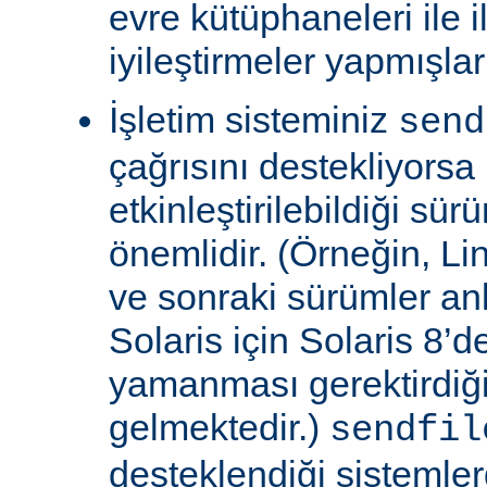
evre kütüphaneleri ile il
iyileştirmeler yapmışla
İşletim sisteminiz
send
çağrısını destekliyors
etkinleştirilebildiği sü
önemlidir. (Örneğin, Lin
ve sonraki sürümler an
Solaris için Solaris 8’
yamanması gerektirdiğ
gelmektedir.)
sendfil
desteklendiği sistemle