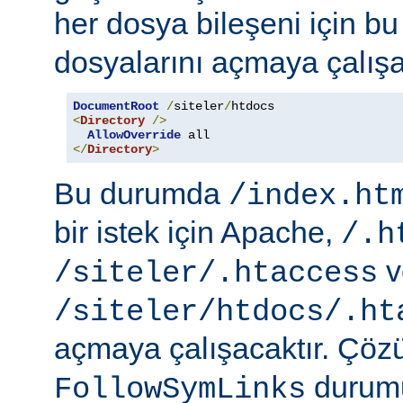
her dosya bileşeni için b
dosyalarını açmaya çalışa
DocumentRoot
/
siteler
/
<
Directory
/>
AllowOverride
</
Directory
>
Bu durumda
/index.ht
bir istek için Apache,
/.h
v
/siteler/.htaccess
/siteler/htdocs/.ht
açmaya çalışacaktır. Çö
durumu
FollowSymLinks