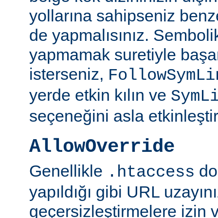
yollarına sahipseniz benze
de yapmalısınız. Semboli
yapmamak suretiyle başar
isterseniz,
FollowSymLi
yerde etkin kılın ve
SymL
seçeneğini asla etkinleşti
AllowOverride
Genellikle
do
.htaccess
yapıldığı gibi URL uzayın
geçersizleştirmelere izin