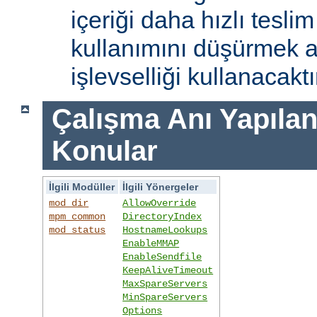
içeriği daha hızlı tesli
kullanımını düşürmek 
işlevselliği kullanacaktı
Çalışma Anı Yapıland
Konular
İlgili Modüller
İlgili Yönergeler
mod_dir
AllowOverride
mpm_common
DirectoryIndex
mod_status
HostnameLookups
EnableMMAP
EnableSendfile
KeepAliveTimeout
MaxSpareServers
MinSpareServers
Options