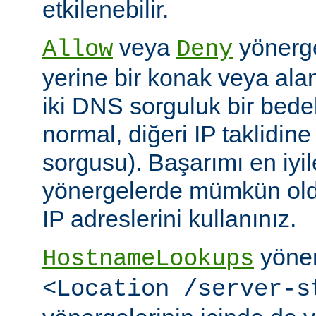
etkilenebilir.
veya
yönerge
Allow
Deny
yerine bir konak veya alan 
iki DNS sorguluk bir bedel
normal, diğeri IP taklidin
sorgusu). Başarımı en iyi
yönergelerde mümkün old
IP adreslerini kullanınız.
yöner
HostnameLookups
<Location /server-s