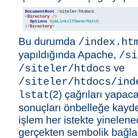
DocumentRoot
/
siteler
/
<
Directory
/>
Options
SymLinksIfOwnerMatch
</
Directory
>
Bu durumda
/index.ht
yapıldığında Apache,
/si
ve
/siteler/htdocs
/siteler/htdocs/ind
(2) çağrıları yapaca
lstat
sonuçları önbelleğe kayd
işlem her istekte yinelene
gerçekten sembolik bağlar