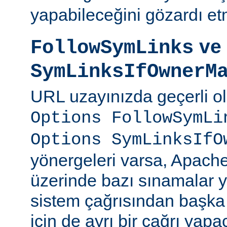
yapabileceğini gözardı et
ve
FollowSymLinks
SymLinksIfOwnerM
URL uzayınızda geçerli o
Options FollowSymLi
Options SymLinksIfO
yönergeleri varsa, Apach
üzerinde bazı sınamalar y
sistem çağrısından başka
için de ayrı bir çağrı yapac