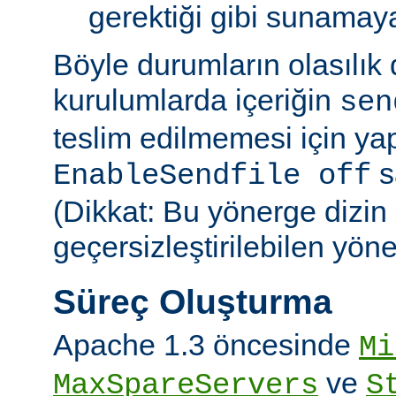
gerektiği gibi sunamayab
Böyle durumların olasılık
kurulumlarda içeriğin
sen
teslim edilmemesi için ya
sa
EnableSendfile off
(Dikkat: Bu yönerge dizin
geçersizleştirilebilen yön
Süreç Oluşturma
Apache 1.3 öncesinde
Mi
ve
MaxSpareServers
S