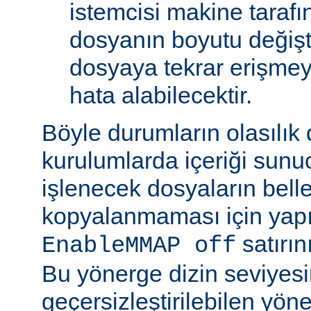
istemcisi makine tarafı
dosyanın boyutu değişt
dosyaya tekrar erişmeye
hata alabilecektir.
Böyle durumların olasılık
kurulumlarda içeriği sunu
işlenecek dosyaların bell
kopyalanmaması için yap
satırın
EnableMMAP off
Bu yönerge dizin seviyes
geçersizleştirilebilen yön