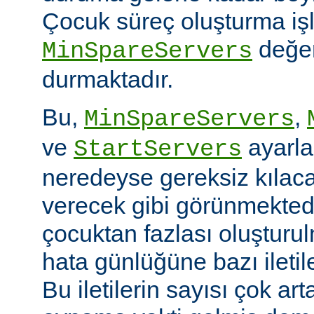
Çocuk süreç oluşturma iş
değer
MinSpareServers
durmaktadır.
Bu,
,
MinSpareServers
ve
ayarla
StartServers
neredeyse gereksiz kılaca
verecek gibi görünmekted
çocuktan fazlası oluştur
hata günlüğüne bazı ileti
Bu iletilerin sayısı çok ar