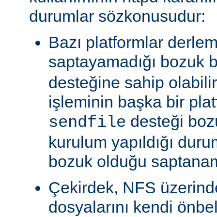
durumlar sözkonusudur:
Bazı platformlar derle
saptayamadığı bozuk b
desteğine sahip olabili
işleminin başka bir pla
desteği boz
sendfile
kurulum yapıldığı duru
bozuk olduğu saptanam
Çekirdek, NFS üzerinde
dosyalarını kendi önbe