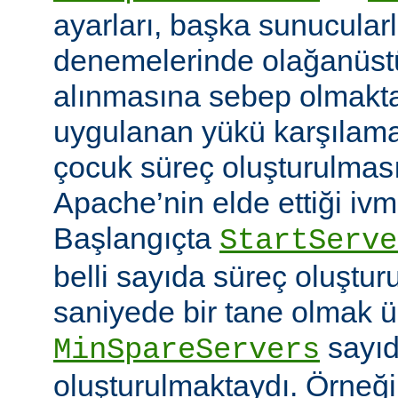
ayarları, başka sunucular
denemelerinde olağanüstü
alınmasına sebep olmaktay
uygulanan yükü karşılam
çocuk süreç oluşturulma
Apache’nin elde ettiği ivm
Başlangıçta
StartServe
belli sayıda süreç oluştur
saniyede bir tane olmak 
sayıd
MinSpareServers
oluşturulmaktaydı. Örneğ