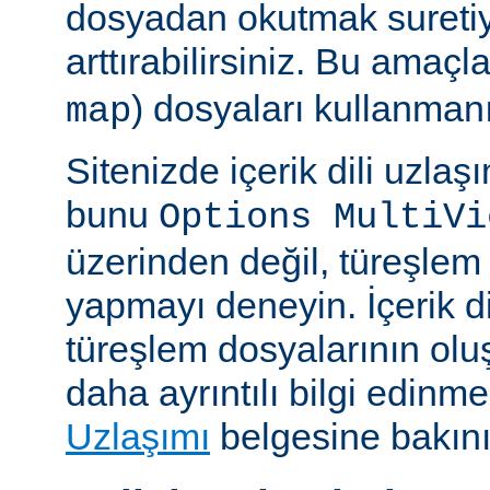
dosyadan okutmak suretiy
arttırabilirsiniz. Bu amaçl
) dosyaları kullanmanız
map
Sitenizde içerik dili uzla
bunu
Options MultiVi
üzerinden değil, türeşlem
yapmayı deneyin. İçerik di
türeşlem dosyalarının olu
daha ayrıntılı bilgi edinme
Uzlaşımı
belgesine bakını