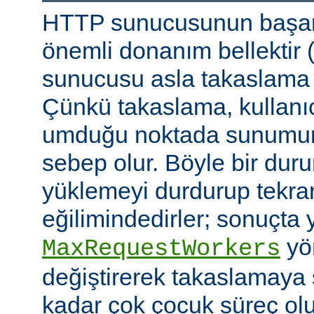
HTTP sunucusunun başarı
önemli donanım bellektir
sunucusu asla takaslama
Çünkü takaslama, kullanıc
umduğu noktada sunumu
sebep olur. Böyle bir duru
yüklemeyi durdurup tekra
eğilimindedirler; sonuçta 
yön
MaxRequestWorkers
değiştirerek takaslamaya
kadar çok çocuk süreç ol