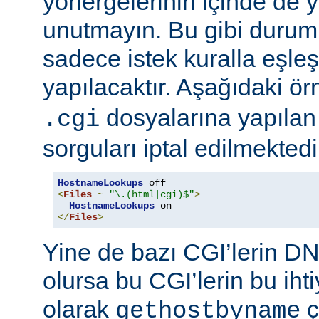
yönergelerinin içinde de y
unutmayın. Bu gibi durum
sadece istek kuralla eşleş
yapılacaktır. Aşağıdaki ö
dosyalarına yapılan
.cgi
sorguları iptal edilmektedi
HostnameLookups
<
Files
~
"\.(html|cgi)$"
>
HostnameLookups
</
Files
>
Yine de bazı CGI’lerin DNS
olursa bu CGI’lerin bu iht
olarak
ç
gethostbyname