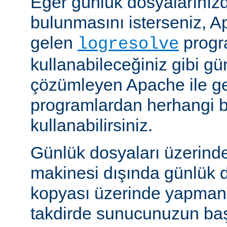
Eğer günlük dosyalarınızd
bulunmasını isterseniz, Ap
gelen
progr
logresolve
kullanabileceğiniz gibi gü
çözümleyen Apache ile g
programlardan herhangi bi
kullanabilirsiniz.
Günlük dosyaları üzerind
makinesi dışında günlük d
kopyası üzerinde yapmanız
takdirde sunucunuzun baş