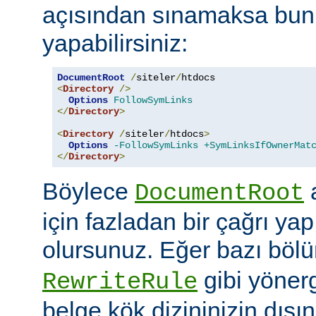
açısından sınamaksa bun
yapabilirsiniz:
DocumentRoot
/
siteler
/
<
Directory
/>
Options
FollowSymLinks
</
Directory
>
<
Directory
/
siteler
/
htdocs
>
Options
-FollowSymLinks
+SymLinksIfOwnerMat
</
Directory
>
Böylece
a
DocumentRoot
için fazladan bir çağrı ya
olursunuz. Eğer bazı böl
gibi yöner
RewriteRule
belge kök dizininizin dış