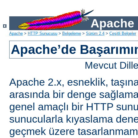
Apache 
Apache
>
HTTP Sunucusu
>
Belgeleme
>
Sürüm 2.4
>
Çeşitli Belgeler
Apache’de Başarımın 
Mevcut Dill
Apache 2.x, esneklik, taşına
arasında bir denge sağlama
genel amaçlı bir HTTP sun
sunucularla kıyaslama den
geçmek üzere tasarlanmam