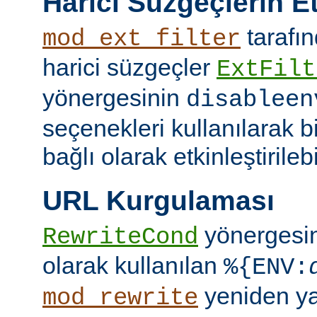
Harici Süzgeçlerin Et
tarafın
mod_ext_filter
harici süzgeçler
ExtFilt
yönergesinin
disableen
seçenekleri kullanılarak 
bağlı olarak etkinleştirilebil
URL Kurgulaması
yönergesi
RewriteCond
olarak kullanılan
%{ENV:
yeniden y
mod_rewrite