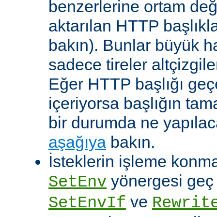
benzerlerine ortam değ
aktarılan HTTP başlıkla
bakın). Bunlar büyük h
sadece tireler altçizgil
Eğer HTTP başlığı geçe
içeriyorsa başlığın tam
bir durumda ne yapılac
aşağıya
bakın.
İsteklerin işleme konma
yönergesi geç ça
SetEnv
ve
SetEnvIf
Rewrit