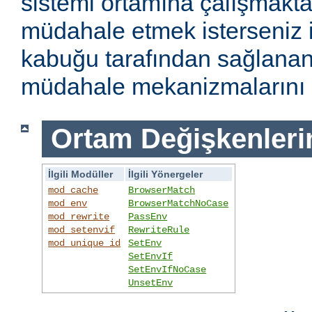
sistemi ortamına çalışmakt
müdahale etmek isterseniz i
kabuğu tarafından sağlanan
müdahale mekanizmalarını k
Ortam Değişkenleri
İlgili Modüller
İlgili Yönergeler
mod_cache
BrowserMatch
mod_env
BrowserMatchNoCase
mod_rewrite
PassEnv
mod_setenvif
RewriteRule
mod_unique_id
SetEnv
SetEnvIf
SetEnvIfNoCase
UnsetEnv