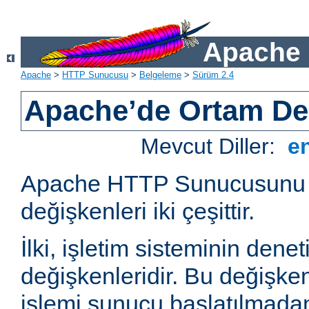
Apache 
Apache
>
HTTP Sunucusu
>
Belgeleme
>
Sürüm 2.4
Apache’de Ortam Değ
Mevcut Diller:
e
Apache HTTP Sunucusunu e
değişkenleri iki çeşittir.
İlki, işletim sisteminin dene
değişkenleridir. Bu değişke
işlemi sunucu başlatılmadan