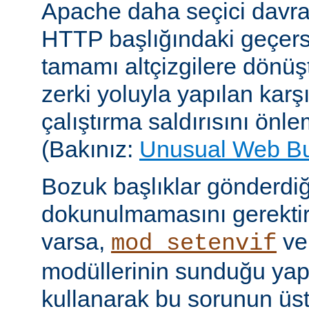
Apache daha seçici davr
HTTP başlığındaki geçersi
tamamı altçizgilere dönüşt
zerki yoluyla yapılan karşı-
çalıştırma saldırısını önle
(Bakınız:
Unusual Web B
Bozuk başlıklar gönderdiğ
dokunulmamasını gerektire
varsa,
v
mod_setenvif
modüllerinin sunduğu yapı
kullanarak bu sorunun üs