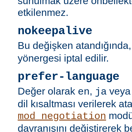
sunulmak üzere önbellekt
etkilenmez.
nokeepalive
Bu değişken atandığında
yönergesi iptal edilir.
prefer-language
Değer olarak
,
vey
en
ja
dil kısaltması verilerek a
modü
mod_negotiation
davranışını değiştirerek bel