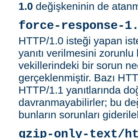
1.0
değişkeninin de atanm
force-response-1
HTTP/1.0 isteği yapan is
yanıtı verilmesini zorunlu 
vekillerindeki bir sorun n
gerçeklenmiştir. Bazı HTT
HTTP/1.1 yanıtlarında do
davranmayabilirler; bu d
bunların sorunları giderileb
gzip-only-text/h