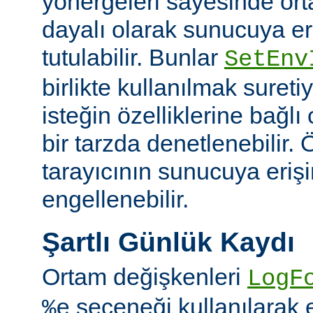
yönergeleri sayesinde or
dayalı olarak sunucuya er
tutulabilir. Bunlar
SetEnv
birlikte kullanılmak suret
isteğin özelliklerine bağl
bir tarzda denetlenebilir. Ö
tarayıcının sunucuya eriş
engellenebilir.
Şartlı Günlük Kaydı
Ortam değişkenleri
LogF
seçeneği kullanılarak 
%e