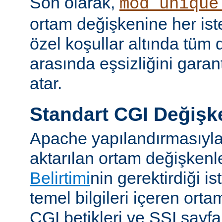
Son olarak,
mod_unique
ortam değişkenine her iste
özel koşullar altında tüm d
arasında eşsizliğini garan
atar.
Standart CGI Değişke
Apache yapılandırmasıyl
aktarılan ortam değişken
Belirtimi
nin gerektirdiği i
temel bilgileri içeren ort
CGI betikleri ve SSI sayf