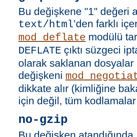
Bu değişkene "1" değeri 
’den farklı içer
text/html
modülü tar
mod_deflate
çıktı süzgeci ipta
DEFLATE
olarak saklanan dosyalar 
değişkeni
mod_negotia
dikkate alır (kimliğine ba
için değil, tüm kodlamalar
no-gzip
Bu değişken atandığında