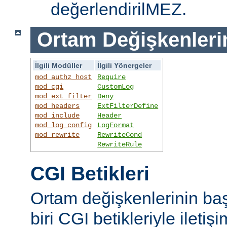
değerlendirilMEZ.
Ortam Değişkenleri
İlgili Modüller
İlgili Yönergeler
mod_authz_host
Require
mod_cgi
CustomLog
mod_ext_filter
Deny
mod_headers
ExtFilterDefine
mod_include
Header
mod_log_config
LogFormat
mod_rewrite
RewriteCond
RewriteRule
CGI Betikleri
Ortam değişkenlerinin ba
biri CGI betikleriyle iletiş