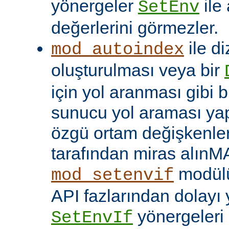
yönergeler
ile
SetEnv
değerlerini görmezler.
ile di
mod_autoindex
oluşturulması veya bir
için yol aranması gibi b
sunucu yol araması yap
özgü ortam değişkenleri
tarafından miras alınM
modülü
mod_setenvif
API fazlarından dolayı y
yönergeleri 
SetEnvIf