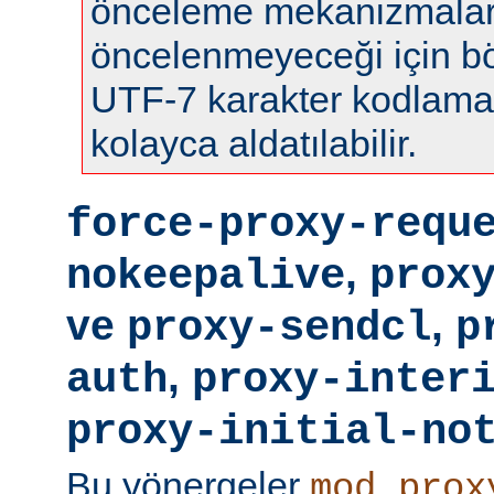
önceleme mekanizmalar
öncelenmeyeceği için böy
UTF-7 karakter kodlamas
kolayca aldatılabilir.
force-proxy-requ
,
nokeepalive
prox
ve
,
proxy-sendcl
p
,
auth
proxy-inter
proxy-initial-no
Bu yönergeler
mod_prox