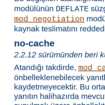
modülünün
süzg
DEFLATE
modü
mod_negotiation
kaynak teslimatını redded
no-cache
2.2.12 sürümünden beri ku
Atandığı takdirde,
mod_c
önbelleklenebilecek yanıtl
kaydetmeyecektir. Bu orta
yanıtın halihazırda mevcut