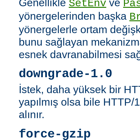
Genellikle
ve
SetEnv
Pa
yönergelerinden başka
B
yönergelerle ortam değişk
bunu sağlayan mekanizmal
esnek davranabilmesi sağl
downgrade-1.0
İstek, daha yüksek bir HT
yapılmış olsa bile HTTP/1.
alınır.
force-gzip