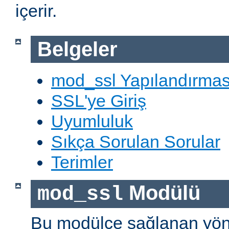
içerir.
Belgeler
mod_ssl Yapılandırmas
SSL'ye Giriş
Uyumluluk
Sıkça Sorulan Sorular
Terimler
Modülü
mod_ssl
Bu modülce sağlanan yön