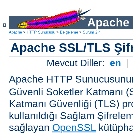
Apache 
Apache
>
HTTP Sunucusu
>
Belgeleme
>
Sürüm 2.4
Apache SSL/TLS Şif
Mevcut Diller:
en
|
Apache HTTP Sunucusun
Güvenli Soketler Katmanı (
Katmanı Güvenliği (TLS) pro
kullanıldığı Sağlam Şifrele
sağlayan
OpenSSL
kütüpha