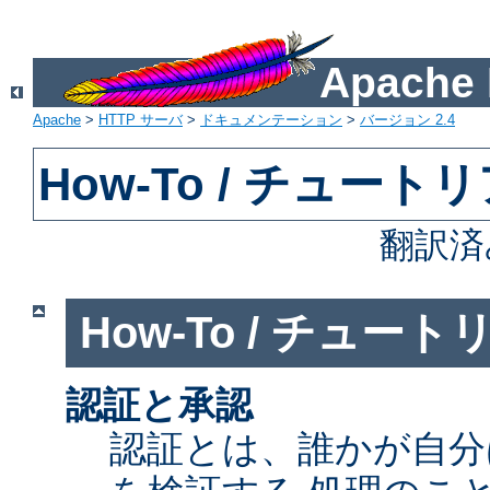
Apach
Apache
>
HTTP サーバ
>
ドキュメンテーション
>
バージョン 2.4
How-To / チュート
翻訳済
How-To / チュート
認証と承認
認証とは、誰かが自分