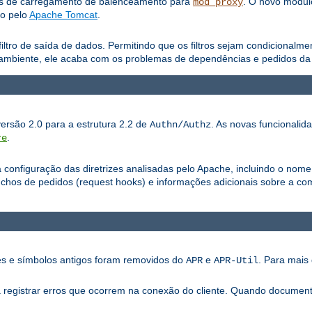
os de carregamento de balenceamento para
. O novo módu
mod_proxy
do pelo
Apache Tomcat
.
iltro de saída de dados. Permitindo que os filtros sejam condicionalm
ambiente, ele acaba com os problemas de dependências e pedidos da a
versão 2.0 para a estrutura 2.2 de
. As novas funcionalid
Authn/Authz
.
re
configuração das diretrizes analisadas pelo Apache, incluindo o nome
os de pedidos (request hooks) e informações adicionais sobre a com
ões e símbolos antigos foram removidos do
e
. Para mais 
APR
APR-Util
ra registrar erros que ocorrem na conexão do cliente. Quando documen