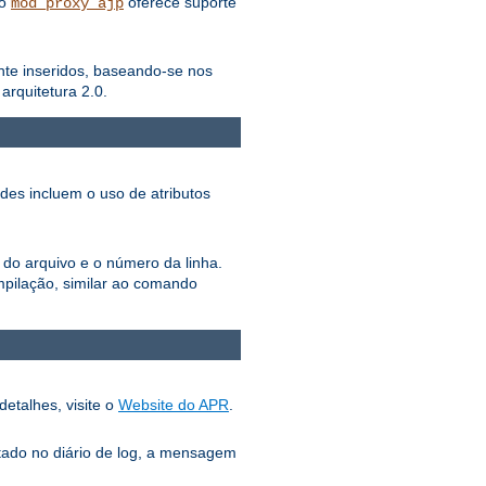
lo
oferece suporte
mod_proxy_ajp
ente inseridos, baseando-se nos
rquitetura 2.0.
ades incluem o uso de atributos
 do arquivo e o número da linha.
pilação, similar ao comando
detalhes, visite o
Website do APR
.
tado no diário de log, a mensagem