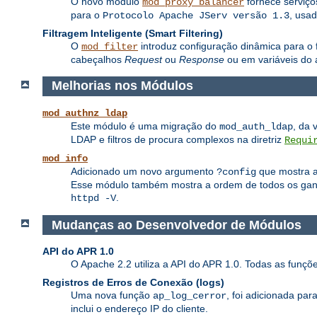
O novo módulo
fornece serviç
mod_proxy_balancer
para o
, usa
Protocolo Apache JServ versão 1.3
Filtragem Inteligente (Smart Filtering)
O
introduz configuração dinâmica para o f
mod_filter
cabeçalhos
Request
ou
Response
ou em variáveis do 
Melhorias nos Módulos
mod_authnz_ldap
Este módulo é uma migração do
, da 
mod_auth_ldap
LDAP e filtros de procura complexos na diretriz
Requi
mod_info
Adicionado um novo argumento
que mostra a 
?config
Esse módulo também mostra a ordem de todos os ganch
.
httpd -V
Mudanças ao Desenvolvedor de Módulos
API do APR 1.0
O Apache 2.2 utiliza a API do APR 1.0. Todas as funç
Registros de Erros de Conexão (logs)
Uma nova função
, foi adicionada pa
ap_log_cerror
inclui o endereço IP do cliente.