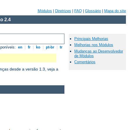
Módulos
|
Diretrizes
|
FAQ
|
Glossário
|
Mapa do site
o 2.4
Principais Melhorias
Melhorias nos Módulos
sponíveis:
en
|
fr
|
ko
|
pt-br
|
tr
Mudanças ao Desenvolvedor
de Módulos
Comentários
ças desde a versão 1.3, veja a